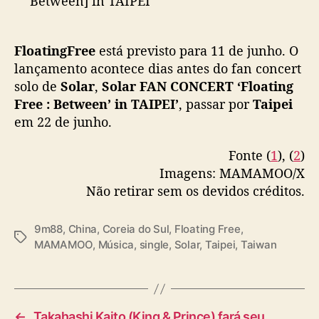
Between] in TAIPEI
r
i
6/22來現場聽頌樂的新專輯喔！
m
FloatingFree
está previsto para 11 de junho. O
e
我們不見不散～！
lançamento acontece dias antes do fan concert
i
打勾勾呦🤙🤙
r
solo de
Solar
,
Solar FAN CONCERT ‘Floating
o
Free : Between’ in TAIPEI’
, passar por
Taipei
詳情請見SHOW Office官網：
s
em 22 de junho.
https://t.co/3bHL0RZ4kZ
#마마무
#MAMAMOO
i
#Solar
#솔라
#頌樂
#金容仙
n
Fonte (
1
), (
2
)
pic.twitter.com/E4jBPhzLBv
g
Imagens: MAMAMOO/X
l
Não retirar sem os devidos créditos.
— SHOW Office Entertainment.co.ltd
e
(@showoffice2023)
June 2, 2025
e
m
9m88
,
China
,
Coreia do Sul
,
Floating Free
,
T
c
MAMAMOO
,
Música
,
single
,
Solar
,
Taipei
,
Taiwan
a
h
g
i
s
n
ê
←
Takahashi Kaito (King & Prince) fará seu
s