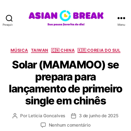
Pesquisar
Menu
A
S
I
A
C
MÚSICA
TAIWAN
🇨🇳 CHINA
🇰🇷 COREIA DO SUL
N
a
Solar (MAMAMOO) se
B
t
R
e
prepara para
E
g
A
o
lançamento de primeiro
K
r
i
single em chinês
a
s
Por
Leticia Goncalves
3 de junho de 2025
A
D
u
a
e
Nenhum comentário
t
t