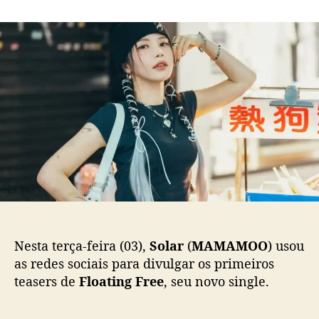
m
o
a
S
r
d
o
d
e
l
o
p
a
p
u
r
o
b
(
s
l
M
t
i
A
c
M
a
A
ç
M
ã
O
o
O
)
s
Nesta terça-feira (03),
Solar
(
MAMAMOO
) usou
e
as redes sociais para divulgar os primeiros
p
teasers de
Floating Free
, seu novo single.
r
e
p