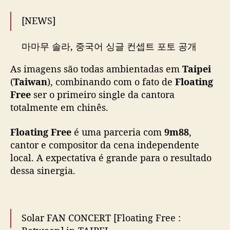
a
r
[NEWS]
a
p
마마무 솔라, 중국어 싱글 컨셉트 포토 공개
a
'유니크한 매력'
r
As imagens são todas ambientadas em
Taipei
a
(
Taiwan
), combinando com o fato de
Floating
📰
https://t.co/RSWp7oL05I
#MAMAMOO
#솔
l
Free
ser o primeiro single da cantora
라
#Solar
#Floating_Free
#頌樂
#颂乐
a
totalmente em chinês.
n
— 마마무(MAMAMOO) (@RBW_MAMAMOO)
ç
Floating Free
é uma parceria com
9m88
,
June 3, 2025
a
m
cantor e compositor da cena independente
e
local. A expectativa é grande para o resultado
n
dessa sinergia.
t
o
d
e
Solar FAN CONCERT [Floating Free :
p