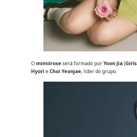
O
mimiirose
será formado por
Yoon Jia
(
Girl
Hyori
e
Choi Yeonjae
, líder do grupo.