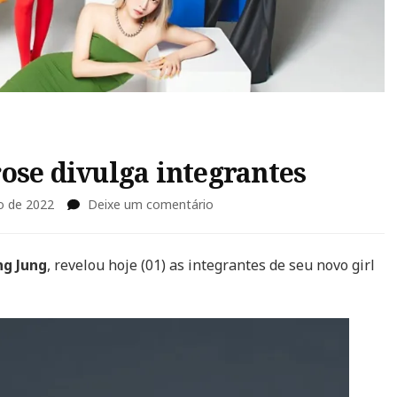
ose divulga integrantes
em
o de 2022
Deixe um comentário
Novo
girl
group
g Jung
, revelou hoje (01) as integrantes de seu novo girl
mimiirose
divulga
integrantes