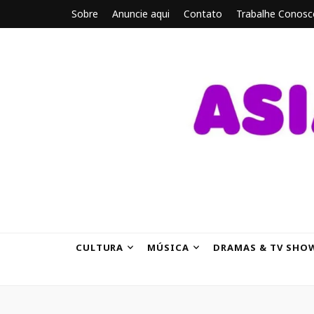
Sobre
Anuncie aqui
Contato
Trabalhe Conosc
ASIANBRE
Tudo sobre o entretenimento asiático.
CULTURA
MÚSICA
DRAMAS & TV SHO