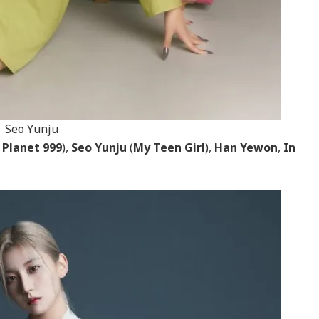
Seo Yunju
s Planet 999
),
Seo Yunju
(
My Teen Girl
),
Han Yewon
,
In