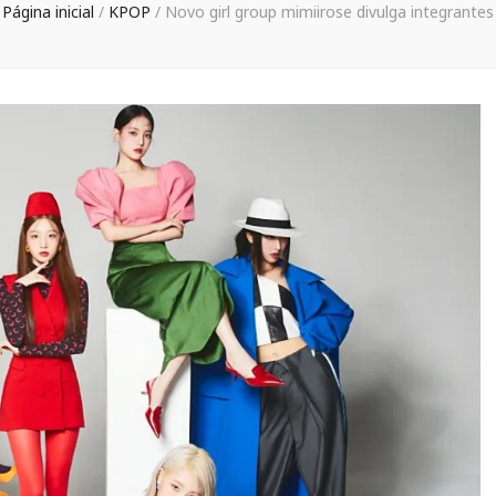
Página inicial
/
KPOP
/
Novo girl group mimiirose divulga integrantes