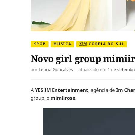
KPOP
MÚSICA
🇰🇷 COREIA DO SUL
Novo girl group mimiir
por
Leticia Goncalves
atualizado em
1 de setembr
A
YES IM Entertainment
, agência de
Im Chan
group, o
mimiirose
.