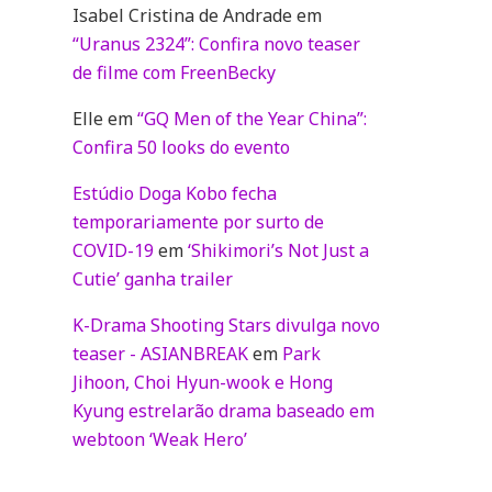
Isabel Cristina de Andrade
em
“Uranus 2324”: Confira novo teaser
de filme com FreenBecky
Elle
em
“GQ Men of the Year China”:
Confira 50 looks do evento
Estúdio Doga Kobo fecha
temporariamente por surto de
COVID-19
em
‘Shikimori’s Not Just a
Cutie’ ganha trailer
K-Drama Shooting Stars divulga novo
teaser - ASIANBREAK
em
Park
Jihoon, Choi Hyun-wook e Hong
Kyung estrelarão drama baseado em
webtoon ‘Weak Hero’