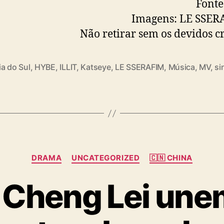
Fonte
Imagens: LE SSER
Não retirar sem os devidos cr
a do Sul
,
HYBE
,
ILLIT
,
Katseye
,
LE SSERAFIM
,
Música
,
MV
,
si
C
DRAMA
UNCATEGORIZED
🇨🇳 CHINA
a
t
e Cheng Lei une
e
g
o
r