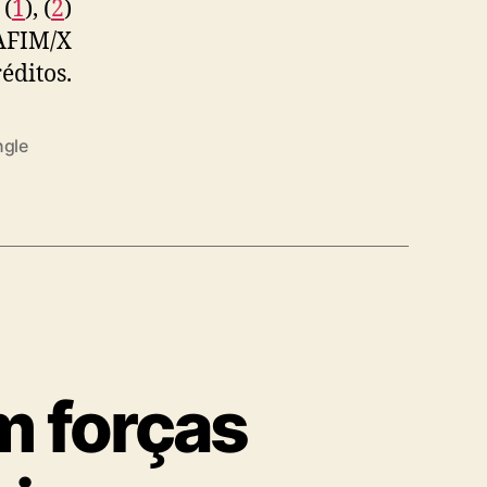
 (
1
), (
2
)
AFIM/X
éditos.
ngle
m forças