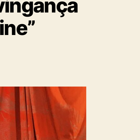
 vingança
ine”