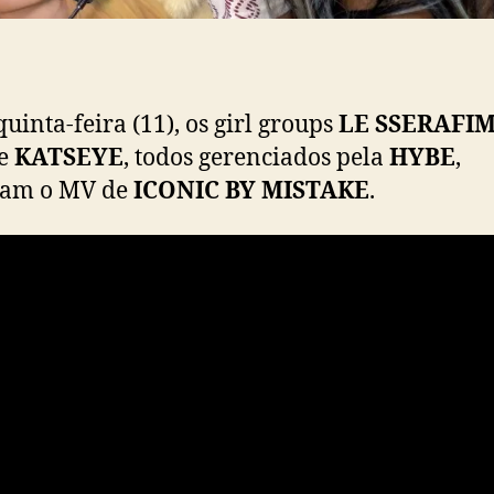
s
e
u
n
e
quinta-feira (11), os girl groups
LE SSERAFI
m
e
KATSEYE
, todos gerenciados pela
HYBE
,
e
ram o MV de
ICONIC BY MISTAKE
.
m
“
I
C
O
N
I
C
B
Y
M
I