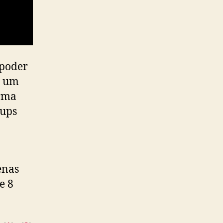
 poder
e um
orma
oups
enas
e 8