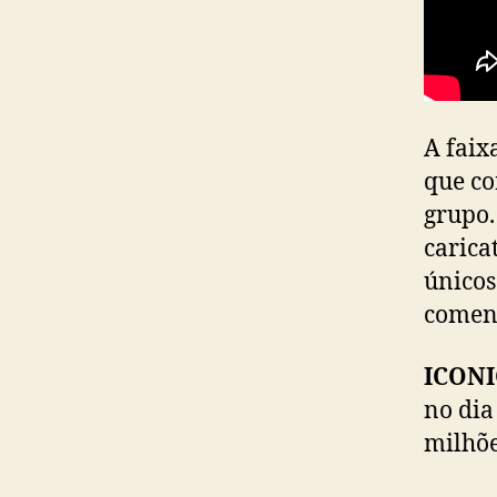
A faix
que c
grupo
carica
únicos
coment
ICONI
no dia
milhõe