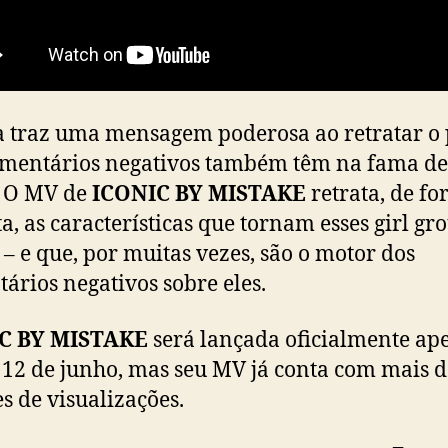
S
T
A
K
E
a traz uma mensagem poderosa ao retratar o
”
omentários negativos também têm na fama d
. O MV de
ICONIC BY MISTAKE
retrata, de f
ta, as características que tornam esses girl gr
 – e que, por muitas vezes, são o motor dos
ários negativos sobre eles.
C BY MISTAKE
será lançada oficialmente ap
 12 de junho, mas seu MV já conta com mais d
s de visualizações.