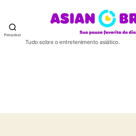
Pesquisar
A
Tudo sobre o entretenimento asiático.
S
I
A
N
B
R
E
A
K