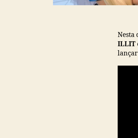
Nesta 
ILLIT
lança