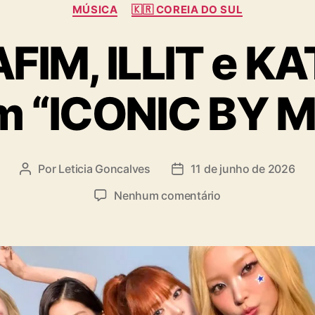
C
MÚSICA
🇰🇷 COREIA DO SUL
a
t
FIM, ILLIT e K
e
g
o
m “ICONIC BY M
r
i
a
s
Por
Leticia Goncalves
11 de junho de 2026
A
D
u
a
e
Nenhum comentário
t
t
m
o
a
L
r
d
E
d
e
S
o
p
S
p
u
E
o
b
R