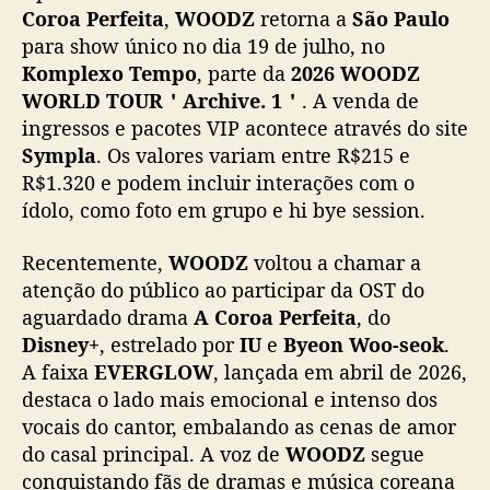
S
Coroa Perfeita
,
WOODZ
retorna a
São Paulo
T
para show único no dia 19 de julho, no
d
Komplexo Tempo
, parte da
2026 WOODZ
e
WORLD TOUR＇Archive. 1＇
. A venda de
“
ingressos e pacotes VIP acontece através do site
A
Sympla
. Os valores variam entre R$215 e
C
R$1.320 e podem incluir interações com o
o
r
ídolo, como foto em grupo e hi bye session.
o
a
Recentemente,
WOODZ
voltou a chamar a
P
atenção do público ao participar da OST do
e
aguardado drama
A Coroa Perfeita
, do
r
Disney+
, estrelado por
IU
e
Byeon Woo-seok
.
f
A faixa
EVERGLOW
, lançada em abril de 2026,
e
destaca o lado mais emocional e intenso dos
i
t
vocais do cantor, embalando as cenas de amor
a
do casal principal. A voz de
WOODZ
segue
”
conquistando fãs de dramas e música coreana