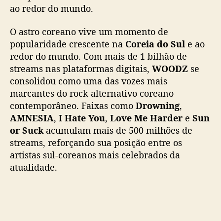
,
ao redor do mundo.
v
e
O astro coreano vive um momento de
m
popularidade crescente na
Coreia do Sul
e ao
a
redor do mundo. Com mais de 1 bilhão de
o
B
streams nas plataformas digitais,
WOODZ
se
r
consolidou como uma das vozes mais
a
marcantes do rock alternativo coreano
s
contemporâneo. Faixas como
Drowning
,
i
AMNESIA
,
I Hate You
,
Love Me Harder
e
Sun
l
or Suck
acumulam mais de 500 milhões de
p
streams, reforçando sua posição entre os
a
artistas sul-coreanos mais celebrados da
r
a
atualidade.
s
h
o
w
e