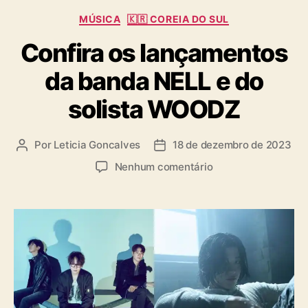
C
MÚSICA
🇰🇷 COREIA DO SUL
a
Confira os lançamentos
t
e
da banda NELL e do
g
o
solista WOODZ
r
i
a
Por
Leticia Goncalves
18 de dezembro de 2023
A
D
s
u
a
e
Nenhum comentário
t
t
m
o
a
C
r
d
o
d
e
n
o
p
f
p
u
i
o
b
r
s
l
a
t
i
o