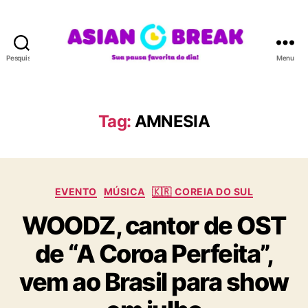
Pesquisar
Menu
A
S
I
A
Tag:
AMNESIA
N
B
R
E
C
A
EVENTO
MÚSICA
🇰🇷 COREIA DO SUL
a
K
WOODZ, cantor de OST
t
e
de “A Coroa Perfeita”,
g
o
vem ao Brasil para show
r
i