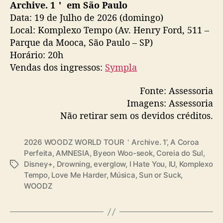
Archive. 1＇ em São Paulo
Data: 19 de Julho de 2026 (domingo)
Local: Komplexo Tempo (Av. Henry Ford, 511 –
Parque da Mooca, São Paulo – SP)
Horário: 20h
Vendas dos ingressos:
Sympla
Fonte: Assessoria
Imagens: Assessoria
Não retirar sem os devidos créditos.
2026 WOODZ WORLD TOUR＇Archive. 1’
,
A Coroa
Perfeita
,
AMNESIA
,
Byeon Woo-seok
,
Coreia do Sul
,
Disney+
,
Drowning
,
everglow
,
I Hate You
,
IU
,
Komplexo
T
Tempo
,
Love Me Harder
,
Música
,
Sun or Suck
,
a
WOODZ
g
s