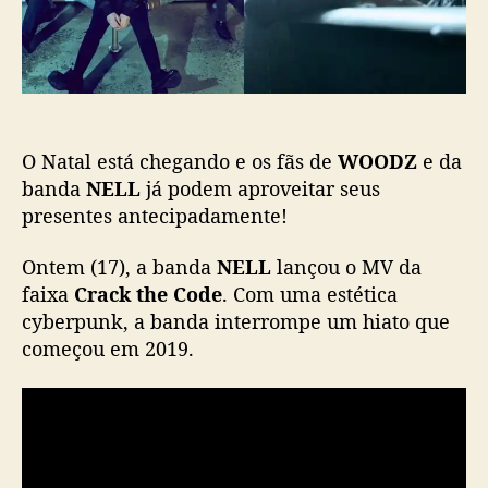
c
s
a
l
ç
a
ã
n
o
ç
a
O Natal está chegando e os fãs de
WOODZ
e da
m
e
banda
NELL
já podem aproveitar seus
n
presentes antecipadamente!
t
o
Ontem (17), a banda
NELL
lançou o MV da
s
faixa
Crack the Code
. Com uma estética
d
cyberpunk, a banda interrompe um hiato que
a
começou em 2019.
b
a
n
d
a
N