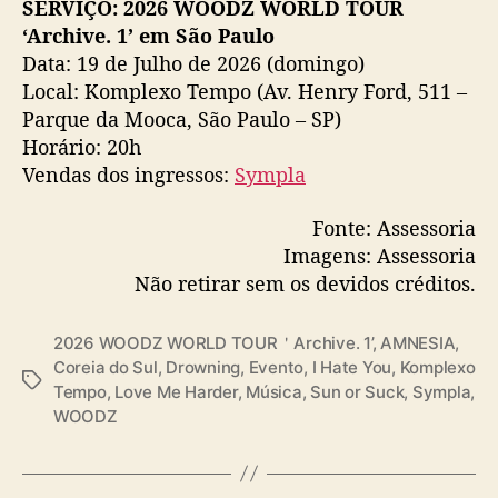
SERVIÇO: 2026 WOODZ WORLD TOUR
‘Archive. 1’ em São Paulo
Data: 19 de Julho de 2026 (domingo)
Local: Komplexo Tempo (Av. Henry Ford, 511 –
Parque da Mooca, São Paulo – SP)
Horário: 20h
Vendas dos ingressos:
Sympla
Fonte: Assessoria
Imagens: Assessoria
Não retirar sem os devidos créditos.
2026 WOODZ WORLD TOUR＇Archive. 1’
,
AMNESIA
,
Coreia do Sul
,
Drowning
,
Evento
,
I Hate You
,
Komplexo
T
Tempo
,
Love Me Harder
,
Música
,
Sun or Suck
,
Sympla
,
a
WOODZ
g
s