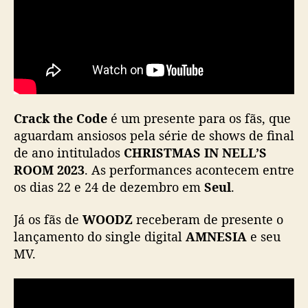
E
L
L
e
d
o
s
o
Crack the Code
é um presente para os fãs, que
l
aguardam ansiosos pela série de shows de final
i
de ano intitulados
CHRISTMAS IN NELL’S
s
ROOM 2023
. As performances acontecem entre
t
os dias 22 e 24 de dezembro em
Seul
.
a
W
O
Já os fãs de
WOODZ
receberam de presente o
O
lançamento do single digital
AMNESIA
e seu
D
MV.
Z