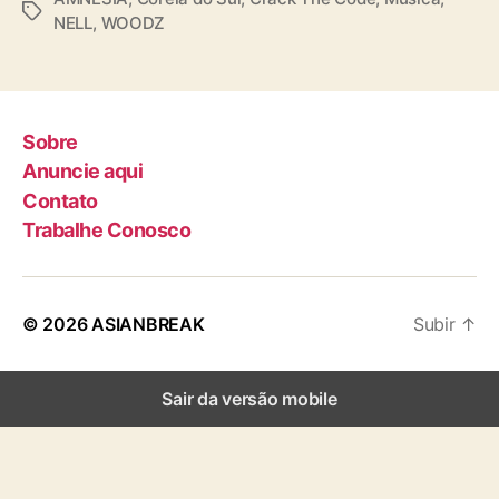
T
NELL
,
WOODZ
a
g
s
Sobre
Anuncie aqui
Contato
Trabalhe Conosco
© 2026
ASIANBREAK
Subir
↑
Sair da versão mobile