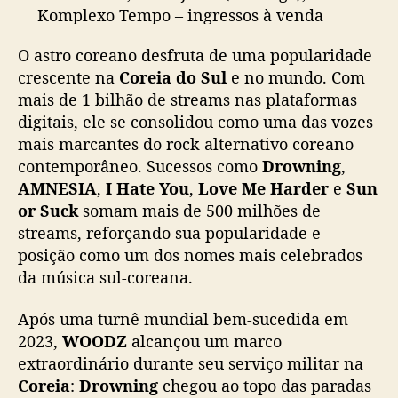
ú
Komplexo Tempo – ingressos à venda
n
amanhã, às 11h pela Sympla!
i
O astro coreano desfruta de uma popularidade
c
crescente na
Coreia do Sul
e no mundo. Com
MOODZ, FINALMENTE: WOODZ en 🇲🇽:
o
mais de 1 bilhão de streams nas plataformas
CIUDAD DE MÉXICO, 21 de julio (martes), en
e
digitais, ele se consolidou como uma das vozes
m
La Maraka – boletos a la venta mañana, 08h,
mais marcantes do rock alternativo coreano
j
por Passline!
pic.twitter.com/ZWkL929hYl
u
contemporâneo. Sucessos como
Drowning
,
l
— W+ Entertainment (@WMais_)
April 3,
AMNESIA
,
I Hate You
,
Love Me Harder
e
Sun
h
2026
or Suck
somam mais de 500 milhões de
o
streams, reforçando sua popularidade e
posição como um dos nomes mais celebrados
da música sul-coreana.
Após uma turnê mundial bem-sucedida em
2023,
WOODZ
alcançou um marco
extraordinário durante seu serviço militar na
Coreia
:
Drowning
chegou ao topo das paradas