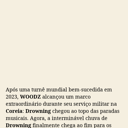
m
j
u
l
h
o
Após uma turnê mundial bem-sucedida em
2023,
WOODZ
alcançou um marco
extraordinário durante seu serviço militar na
Coreia
:
Drowning
chegou ao topo das paradas
musicais. Agora, a interminável chuva de
Drowning
finalmente chega ao fim para os