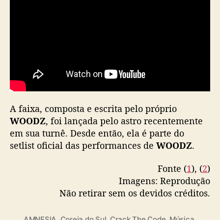
A faixa, composta e escrita pelo próprio
WOODZ
, foi lançada pelo astro recentemente
em sua turnê. Desde então, ela é parte do
setlist oficial das performances de
WOODZ
.
Fonte (
1
), (
2
)
Imagens: Reprodução
Não retirar sem os devidos créditos.
AMNESIA
,
Coreia do Sul
,
Crack The Code
,
Música
,