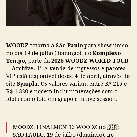
c
o
a
r
ç
n
ã
a
o
a
o
WOODZ
retorna a
São Paulo
para show único
B
r
no dia 19 de julho (domingo), no
Komplexo
a
Tempo
, parte da
2026 WOODZ WORLD TOUR
s
＇Archive. 1’
. A venda de ingressos e pacotes
i
VIP está disponível desde 4 de abril, através do
l
site
Sympla
. Os valores variam entre R$ 215 e
p
R$ 1.320 e podem incluir interações com o
a
ídolo como foto em grupo e hi bye session.
r
a
s
h
o
MOODZ, FINALMENTE: WOODZ no 🇧🇷:
w
SÃO PAULO, 19 de julho (domingo), no