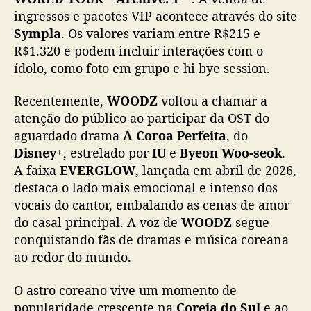
A
ingressos e pacotes VIP acontece através do site
C
Sympla
. Os valores variam entre R$215 e
o
R$1.320 e podem incluir interações com o
r
ídolo, como foto em grupo e hi bye session.
o
a
Recentemente,
WOODZ
voltou a chamar a
P
atenção do público ao participar da OST do
e
r
aguardado drama
A Coroa Perfeita
, do
f
Disney+
, estrelado por
IU
e
Byeon Woo-seok
.
e
A faixa
EVERGLOW
, lançada em abril de 2026,
i
destaca o lado mais emocional e intenso dos
t
vocais do cantor, embalando as cenas de amor
a
do casal principal. A voz de
WOODZ
segue
”
conquistando fãs de dramas e música coreana
,
v
ao redor do mundo.
e
m
O astro coreano vive um momento de
a
popularidade crescente na
Coreia do Sul
e ao