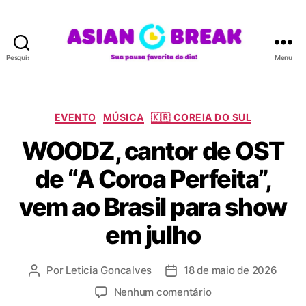
Pesquisar
Menu
A
S
I
A
C
EVENTO
MÚSICA
🇰🇷 COREIA DO SUL
N
a
WOODZ, cantor de OST
B
t
R
e
de “A Coroa Perfeita”,
E
g
A
o
vem ao Brasil para show
K
r
i
em julho
a
s
Por
Leticia Goncalves
18 de maio de 2026
A
D
u
a
e
Nenhum comentário
t
t