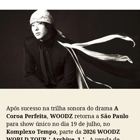
m
o
a
W
r
d
O
d
e
O
o
p
D
p
u
Z
o
b
,
s
l
c
t
i
a
c
n
a
t
ç
o
ã
r
o
d
e
O
Após sucesso na trilha sonora do drama
A
S
Coroa Perfeita
,
WOODZ
retorna a
São Paulo
T
para show único no dia 19 de julho, no
d
Komplexo Tempo
, parte da
2026 WOODZ
e
“
WORLD TOUR＇Archive. 1＇
. A venda de