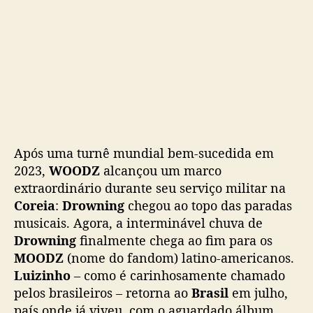
o
Após uma turnê mundial bem-sucedida em
2023,
WOODZ
alcançou um marco
extraordinário durante seu serviço militar na
Coreia
:
Drowning
chegou ao topo das paradas
musicais. Agora, a interminável chuva de
Drowning
finalmente chega ao fim para os
MOODZ
(nome do fandom) latino-americanos.
Luizinho
– como é carinhosamente chamado
pelos brasileiros – retorna ao
Brasil
em julho,
país onde já viveu, com o aguardado álbum