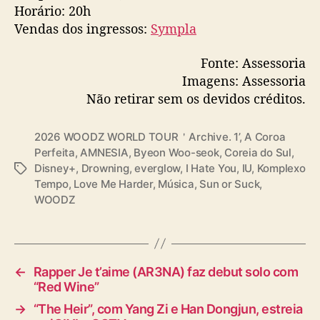
Horário: 20h
Vendas dos ingressos:
Sympla
Fonte: Assessoria
Imagens: Assessoria
Não retirar sem os devidos créditos.
2026 WOODZ WORLD TOUR＇Archive. 1’
,
A Coroa
Perfeita
,
AMNESIA
,
Byeon Woo-seok
,
Coreia do Sul
,
Disney+
,
Drowning
,
everglow
,
I Hate You
,
IU
,
Komplexo
T
Tempo
,
Love Me Harder
,
Música
,
Sun or Suck
,
a
WOODZ
g
s
←
Rapper Je t’aime (AR3NA) faz debut solo com
“Red Wine”
→
“The Heir”, com Yang Zi e Han Dongjun, estreia