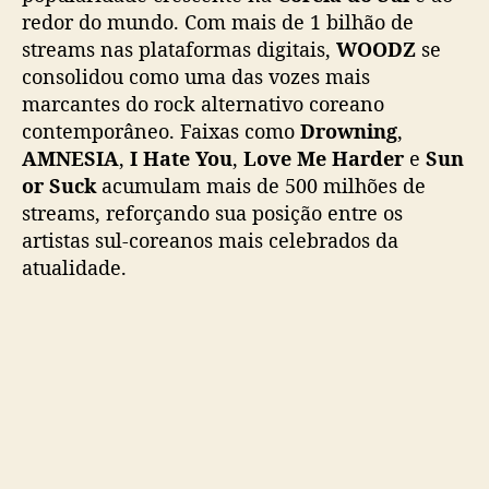
o
redor do mundo. Com mais de 1 bilhão de
B
streams nas plataformas digitais,
WOODZ
se
r
consolidou como uma das vozes mais
a
marcantes do rock alternativo coreano
s
i
contemporâneo. Faixas como
Drowning
,
l
AMNESIA
,
I Hate You
,
Love Me Harder
e
Sun
p
or Suck
acumulam mais de 500 milhões de
a
streams, reforçando sua posição entre os
r
artistas sul-coreanos mais celebrados da
a
atualidade.
s
h
o
w
e
m
j
u
l
h