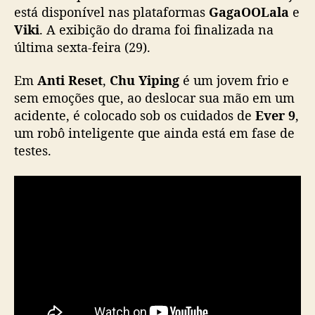
e
está disponível nas plataformas
GagaOOLala
e
“
Viki
. A exibição do drama foi finalizada na
A
última sexta-feira (29).
n
t
Em
Anti Reset
,
Chu Yiping
é um jovem frio e
i
sem emoções que, ao deslocar sua mão em um
R
acidente, é colocado sob os cuidados de
Ever 9
,
e
um robô inteligente que ainda está em fase de
s
e
testes.
t
”
j
á
e
s
t
á
d
i