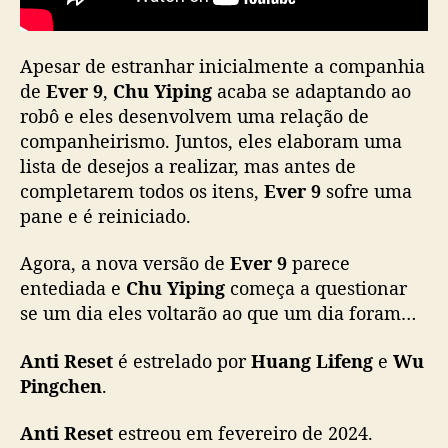
s
p
o
Apesar de estranhar inicialmente a companhia
n
de
Ever 9
,
Chu Yiping
acaba se adaptando ao
í
robô e eles desenvolvem uma relação de
v
e
companheirismo. Juntos, eles elaboram uma
l
lista de desejos a realizar, mas antes de
n
completarem todos os itens,
Ever 9
sofre uma
a
pane e é reiniciado.
s
p
Agora, a nova versão de
Ever 9
parece
l
entediada e
Chu Yiping
começa a questionar
a
se um dia eles voltarão ao que um dia foram…
t
a
f
Anti Reset
é estrelado por
Huang Lifeng
e
Wu
o
Pingchen
.
r
m
Anti Reset
estreou em fevereiro de 2024.
a