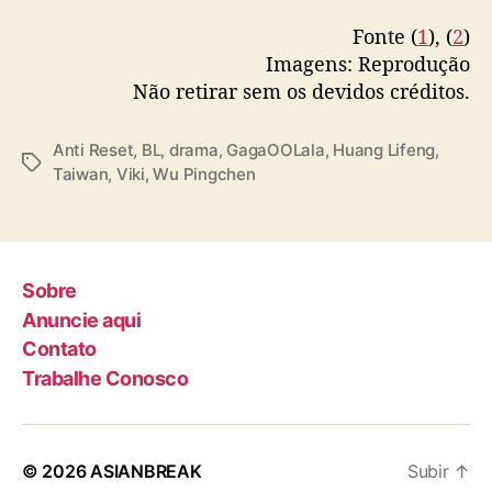
s
Fonte (
1
), (
2
)
G
Imagens: Reprodução
a
Não retirar sem os devidos créditos.
g
a
O
Anti Reset
,
BL
,
drama
,
GagaOOLala
,
Huang Lifeng
,
T
O
Taiwan
,
Viki
,
Wu Pingchen
a
L
g
a
s
l
a
e
Sobre
V
Anuncie aqui
i
Contato
k
Trabalhe Conosco
i
© 2026
ASIANBREAK
Subir
↑