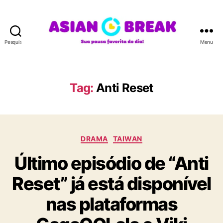
Pesquisar
Menu
A
S
I
A
Tag:
Anti Reset
N
B
R
E
C
A
DRAMA
TAIWAN
a
K
Último episódio de “Anti
t
e
Reset” já está disponível
g
o
nas plataformas
r
i