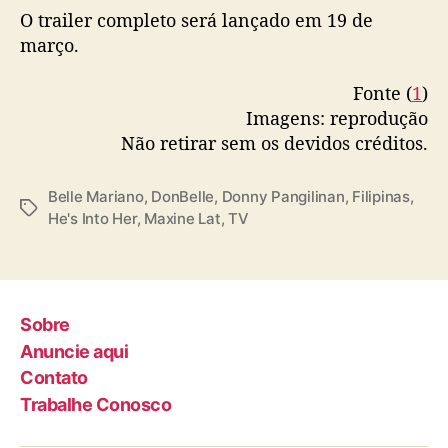
O trailer completo será lançado em 19 de
março.
Fonte (
1
)
Imagens: reprodução
Não retirar sem os devidos créditos.
Belle Mariano
,
DonBelle
,
Donny Pangilinan
,
Filipinas
,
T
He's Into Her
,
Maxine Lat
,
TV
a
g
s
Sobre
Anuncie aqui
Contato
Trabalhe Conosco