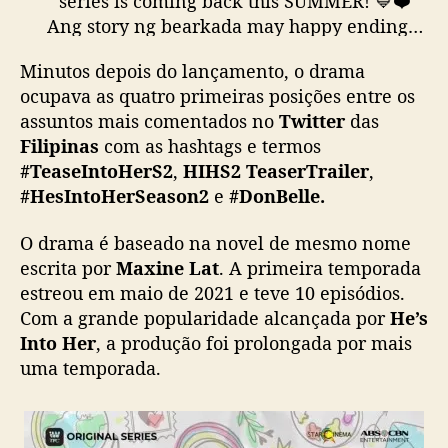
series is coming back this SUMMER! 💙❤️
u
Ang story ng bearkada may happy ending…
n
nga ba? 😮
t
Minutos depois do lançamento, o drama
o
ocupava as quatro primeiras posições entre os
Catch the FULL TRAILER PREMIERE this
s
assuntos mais comentados no
Twitter
das
MARCH 19, 1PM! HOO-HAH!
m
Filipinas
com as hashtags e termos
#TeaseIntoHerS2
@iwanttfc
@ABSCBN
a
#TeaseIntoHerS2
,
HIHS2 TeaserTrailer
,
i
pic.twitter.com/927tHxaIev
#HesIntoHerSeason2
e
#DonBelle.
s
— Star Cinema (@StarCinema)
March 15,
c
o
O drama é baseado na novel de mesmo nome
2022
m
escrita por
Maxine Lat
. A primeira temporada
e
estreou em maio de 2021 e teve 10 episódios.
n
Com a grande popularidade alcançada por
He’s
t
Into Her
, a produção foi prolongada por mais
a
uma temporada.
d
o
s
d