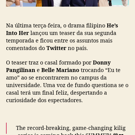
r
a
m
a
Na última terça-feira, o drama filipino
He’s
f
Into Her
lançou um teaser da sua segunda
i
temporada e
ficou entre os assuntos mais
l
comentados do
Twitter
no país.
i
p
i
O teaser traz o casal formado por
Donny
n
Pangilinan
e
Belle Mariano
trocando “Eu te
o
amo” ao se encontrarem no campus da
d
universidade. Uma voz de fundo questiona se o
o
casal terá um final feliz, despertando a
m
curiosidade dos espectadores.
i
n
a
a
The record-breaking, game-changing kilig
s
s