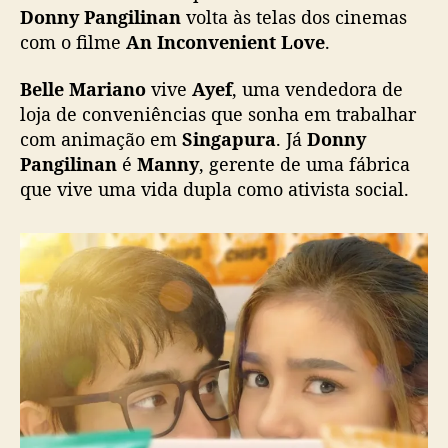
L
Donny Pangilinan
volta às telas dos cinemas
o
com o filme
An Inconvenient Love
.
v
e
Belle Mariano
vive
Ayef
, uma vendedora de
”
loja de conveniências que sonha em trabalhar
m
com animação em
Singapura
. Já
Donny
o
Pangilinan
é
Manny
, gerente de uma fábrica
s
que vive uma vida dupla como ativista social.
t
r
a
n
o
v
o
l
a
d
o
d