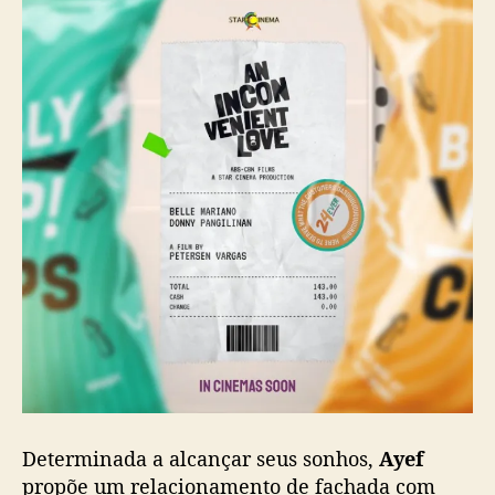
e
B
e
l
l
e
M
a
r
i
a
n
o
e
D
o
n
n
y
Determinada a alcançar seus sonhos,
Ayef
P
propõe um relacionamento de fachada com
a