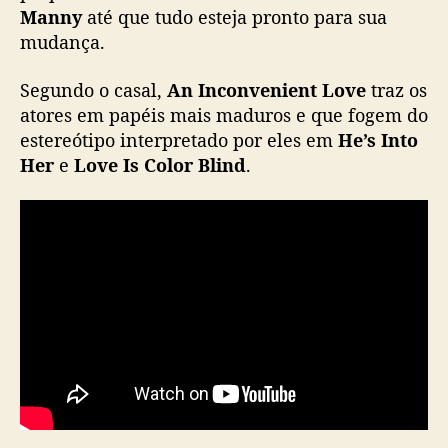
Manny
até que tudo esteja pronto para sua
n
mudança.
g
i
l
Segundo o casal,
An Inconvenient Love
traz os
i
atores em papéis mais maduros e que fogem do
n
estereótipo interpretado por eles em
He’s Into
a
Her
e
Love Is Color Blind
.
n