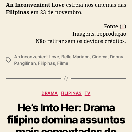
An Inconvenient Love
estreia nos cinemas das
Filipinas
em 23 de novembro.
Fonte (
1
)
Imagens: reprodução
Não retirar sem os devidos créditos.
An Inconvenient Love
,
Belle Mariano
,
Cinema
,
Donny
T
Pangilinan
,
Filipinas
,
Filme
a
g
s
C
DRAMA
FILIPINAS
TV
a
He’s Into Her: Drama
t
e
filipino domina assuntos
g
o
mais comentados do
r