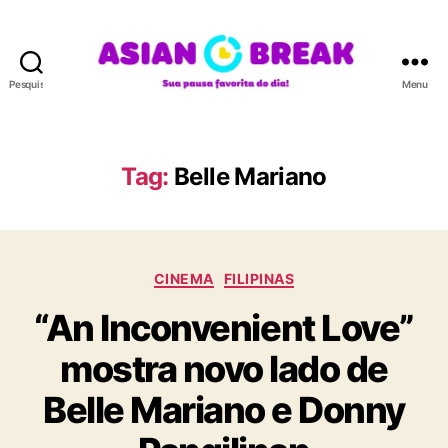
Pesquisar
Menu
A
S
I
A
Tag:
Belle Mariano
N
B
R
E
C
A
CINEMA
FILIPINAS
a
K
“An Inconvenient Love”
t
e
mostra novo lado de
g
o
Belle Mariano e Donny
r
i