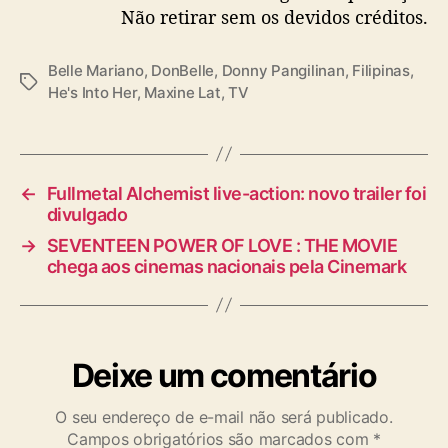
Não retirar sem os devidos créditos.
Belle Mariano
,
DonBelle
,
Donny Pangilinan
,
Filipinas
,
T
He's Into Her
,
Maxine Lat
,
TV
a
g
s
←
Fullmetal Alchemist live-action: novo trailer foi
divulgado
→
SEVENTEEN POWER OF LOVE : THE MOVIE
chega aos cinemas nacionais pela Cinemark
Deixe um comentário
O seu endereço de e-mail não será publicado.
Campos obrigatórios são marcados com
*