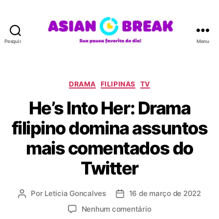
Pesquisar
Menu
A
S
I
A
C
DRAMA
FILIPINAS
TV
N
a
He’s Into Her: Drama
B
t
R
e
filipino domina assuntos
E
g
A
o
mais comentados do
K
r
i
Twitter
a
s
Por
Leticia Goncalves
16 de março de 2022
A
D
u
a
e
Nenhum comentário
t
t