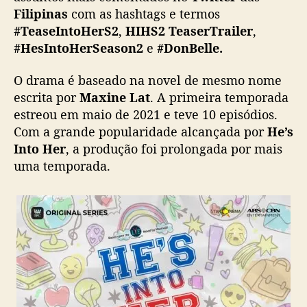
MARCH 19, 1PM! HOO-HAH!
a
Filipinas
com as hashtags e termos
#TeaseIntoHerS2
@iwanttfc
@ABSCBN
i
#TeaseIntoHerS2
,
HIHS2 TeaserTrailer
,
pic.twitter.com/927tHxaIev
s
#HesIntoHerSeason2
e
#DonBelle.
c
— Star Cinema (@StarCinema)
March 15,
o
O drama é baseado na novel de mesmo nome
2022
m
e
escrita por
Maxine Lat
. A primeira temporada
n
estreou em maio de 2021 e teve 10 episódios.
t
Com a grande popularidade alcançada por
He’s
a
Into Her
, a produção foi prolongada por mais
d
uma temporada.
o
s
d
o
T
w
i
t
t
e