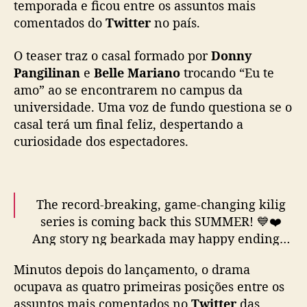
temporada e
ficou entre os assuntos mais
i
comentados do
Twitter
no país.
p
i
O teaser traz o casal formado por
Donny
n
o
Pangilinan
e
Belle Mariano
trocando “Eu te
d
amo” ao se encontrarem no campus da
o
universidade. Uma voz de fundo questiona se o
m
casal terá um final feliz, despertando a
i
curiosidade dos espectadores.
n
a
a
s
The record-breaking, game-changing kilig
s
series is coming back this SUMMER! 💙❤️
u
n
Ang story ng bearkada may happy ending…
t
nga ba? 😮
o
Minutos depois do lançamento, o drama
s
ocupava as quatro primeiras posições entre os
Catch the FULL TRAILER PREMIERE this
m
assuntos mais comentados no
Twitter
das