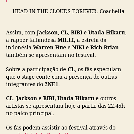
a
HEAD IN THE CLOUDS FOREVER. Coachella
H
Main Stage.
i
k
Assim, com
Jackson
,
CL
,
BIBI
e
Utada Hikaru
,
Saturday 6:45 PM PT. Tune into global
a
a rapper tailandesa
MILLI
, a estrela da
r
livestream:
https://t.co/mGFzAlZVUH
u
indonésia
Warren Hue
e
NIKI
e
Rich Brian
@88rising
#HITCForever
e
também se apresentam no festival.
pic.twitter.com/s3QWw6WbQb
m
a
— 88rising (@88rising)
April 15, 2022
Sobre a participação de
CL
, os fãs especulam
i
que o stage conte com a presença de outras
s
integrantes do
2NE1
.
s
e
CL
,
Jackson
e
BIBI, Utada Hikaru
e outros
a
artistas se apresentam hoje a partir das 22:45h
p
r
no palco principal.
e
s
Os fãs podem assistir ao festival através do
e