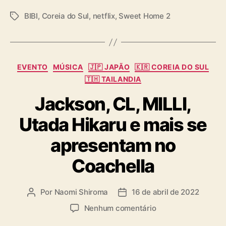
BIBI
,
Coreia do Sul
,
netflix
,
Sweet Home 2
T
a
g
s
C
EVENTO
MÚSICA
🇯🇵 JAPÃO
🇰🇷 COREIA DO SUL
a
🇹🇭 TAILANDIA
t
Jackson, CL, MILLI,
e
g
Utada Hikaru e mais se
o
r
apresentam no
i
a
Coachella
s
Por
Naomi Shiroma
16 de abril de 2022
A
D
u
a
e
Nenhum comentário
t
t
m
o
a