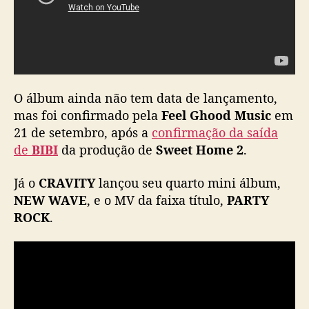
r
c
a
m
c
o
O álbum ainda não tem data de lançamento,
m
mas foi confirmado pela
Feel Ghood Music
em
e
21 de setembro, após a
confirmação da saída
b
de
BIBI
da produção de
Sweet Home 2
.
a
c
k
Já o
CRAVITY
lançou seu quarto mini álbum,
s
NEW WAVE
, e o MV da faixa título,
PARTY
d
ROCK
.
e
B
I
B
I
e