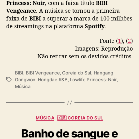
Princess: Noir
, com a faixa título
BIBI
Vengeance
. A música se tornou a primeira
faixa de
BIBI
a superar a marca de 100 milhões
de streamings na plataforma
Spotify
.
Fonte (
1
), (
2
)
Imagens: Reprodução
Não retirar sem os devidos créditos.
BIBI
,
BIBI Vengeance
,
Coreia do Sul
,
Hangang
Gongwon
,
Hongdae R&B
,
Lowlife Princess: Noir
,
T
Música
a
g
s
C
MÚSICA
🇰🇷 COREIA DO SUL
a
Banho de sangue e
t
e