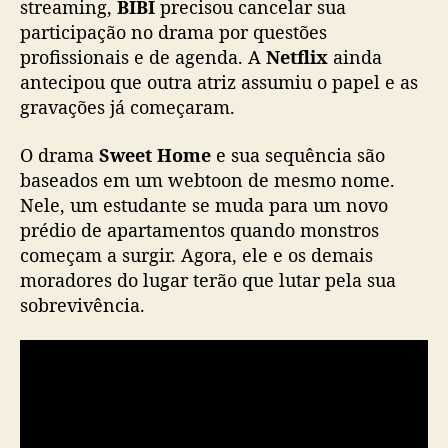
streaming,
BIBI
precisou cancelar sua
f
participação no drama por questões
i
r
profissionais e de agenda. A
Netflix
ainda
m
antecipou que outra atriz assumiu o papel e as
a
gravações já começaram.
s
a
O drama
Sweet Home
e sua sequência são
í
baseados em um webtoon de mesmo nome.
d
Nele, um estudante se muda para um novo
a
prédio de apartamentos quando monstros
d
e
começam a surgir. Agora, ele e os demais
B
moradores do lugar terão que lutar pela sua
I
sobrevivência.
B
I
d
o
e
l