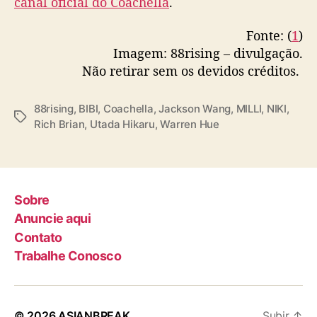
canal oficial do Coachella
.
n
t
Fonte: (
1
)
a
Imagem: 88rising – divulgação.
m
Não retirar sem os devidos créditos.
n
o
C
88rising
,
BIBI
,
Coachella
,
Jackson Wang
,
MILLI
,
NIKI
,
T
o
Rich Brian
,
Utada Hikaru
,
Warren Hue
a
a
g
c
s
h
e
l
Sobre
l
Anuncie aqui
a
Contato
Trabalhe Conosco
© 2026
ASIANBREAK
Subir
↑