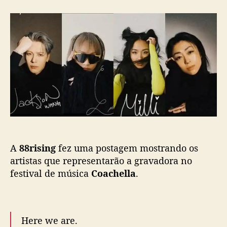
J
r
d
a
d
e
c
o
p
k
p
u
s
o
b
o
s
l
n
t
i
,
c
C
a
L
ç
,
ã
M
o
I
A
88rising
fez uma postagem mostrando os
L
artistas que representarão a gravadora no
L
I
festival de música
Coachella
.
,
U
t
a
Here we are.
d