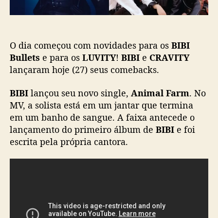
g
ã
u
o
e
e
O dia começou com novidades para os
BIBI
b
a
Bullets
e para os
LUVITY
!
BIBI
e
CRAVITY
t
lançaram hoje (27) seus comebacks.
i
d
BIBI
lançou seu novo single,
Animal Farm
. No
a
MV, a solista está em um jantar que termina
s
em um banho de sangue. A faixa antecede o
p
lançamento do primeiro álbum de
BIBI
e foi
o
escrita pela própria cantora.
p
-
r
o
c
k
m
a