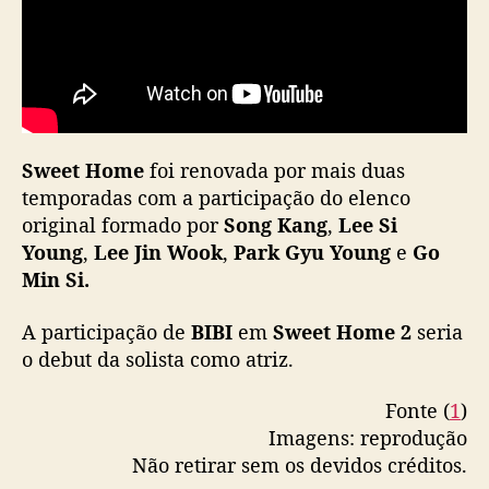
e
n
c
o
Sweet Home
foi renovada por mais duas
temporadas com a participação do elenco
original formado por
Song Kang
,
Lee Si
Young
,
Lee Jin Wook
,
Park Gyu Young
e
Go
Min Si.
A participação de
BIBI
em
Sweet Home 2
seria
o debut da solista como atriz.
Fonte (
1
)
Imagens: reprodução
Não retirar sem os devidos créditos.