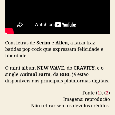
C
R
A
V
I
T
Y
Com letras de
Serim
e
Allen
, a faixa traz
batidas pop-rock que expressam felicidade e
liberdade.
O mini álbum
NEW WAVE
, do
CRAVITY
, e o
single
Animal Farm
, da
BIBI
, já estão
disponíveis nas principais plataformas digitais.
Fonte (
1
), (
2
)
Imagens: reprodução
Não retirar sem os devidos créditos.