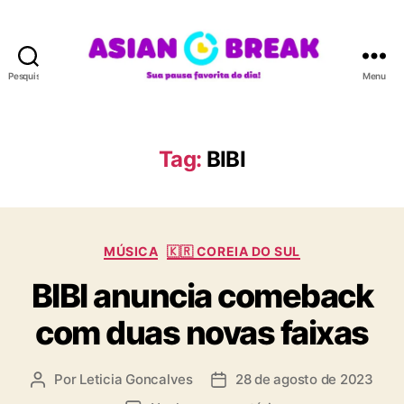
Pesquisar
Menu
A
S
I
A
Tag:
BIBI
N
B
R
E
C
A
MÚSICA
🇰🇷 COREIA DO SUL
a
K
BIBI anuncia comeback
t
e
com duas novas faixas
g
o
r
Por
Leticia Goncalves
28 de agosto de 2023
A
D
i
u
a