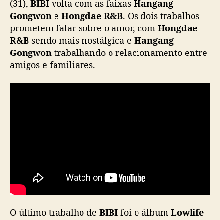
(31),
BIBI
volta com as faixas
Hangang
c
Gongwon
e
Hongdae R&B
. Os dois trabalhos
o
prometem falar sobre o amor, com
Hongdae
m
R&B
sendo mais nostálgica e
Hangang
d
Gongwon
trabalhando o relacionamento entre
u
a
amigos e familiares.
s
n
o
v
a
s
f
a
i
x
a
s
O último trabalho de
BIBI
foi o álbum
Lowlife