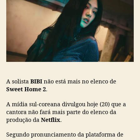
o
p
e
p
u
e
o
b
t
s
l
H
t
i
o
c
m
a
e
ç
2
ã
”
o
:
N
A solista
BIBI
não está mais no elenco de
e
t
Sweet Home 2
.
f
l
A mídia sul-coreana divulgou hoje (20) que a
i
cantora não fará mais parte do elenco da
x
produção da
Netflix
.
c
o
Segundo pronunciamento da plataforma de
n