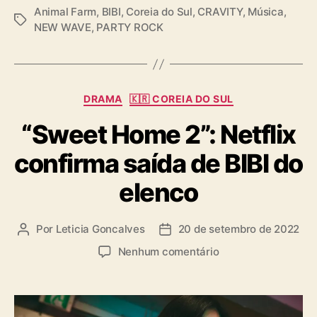
Animal Farm
,
BIBI
,
Coreia do Sul
,
CRAVITY
,
Música
,
T
NEW WAVE
,
PARTY ROCK
a
g
s
C
DRAMA
🇰🇷 COREIA DO SUL
a
“Sweet Home 2”: Netflix
t
e
confirma saída de BIBI do
g
o
elenco
r
i
a
Por
Leticia Goncalves
20 de setembro de 2022
A
D
s
u
a
e
Nenhum comentário
t
t
m
o
a
“
r
d
S
d
e
w