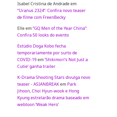
Isabel Cristina de Andrade
em
“Uranus 2324”: Confira novo teaser
de filme com FreenBecky
Elle
em
“GQ Men of the Year China”:
Confira 50 looks do evento
Estúdio Doga Kobo fecha
temporariamente por surto de
COVID-19
em
‘Shikimori’s Not Just a
Cutie’ ganha trailer
K-Drama Shooting Stars divulga novo
teaser - ASIANBREAK
em
Park
Jihoon, Choi Hyun-wook e Hong
Kyung estrelarão drama baseado em
webtoon ‘Weak Hero’