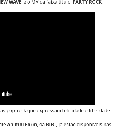
NEW WAVE
, e o MV da faixa título,
PARTY ROCK
.
idas pop-rock que expressam felicidade e liberdade.
ngle
Animal Farm
, da
BIBI
, já estão disponíveis nas