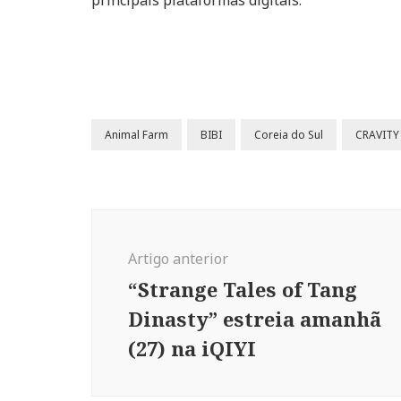
principais plataformas digitais.
Animal Farm
BIBI
Coreia do Sul
CRAVITY
Navegação
de
Artigo anterior
post
“Strange Tales of Tang
Dinasty” estreia amanhã
(27) na iQIYI