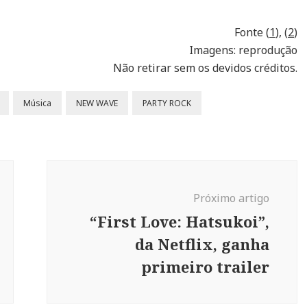
Fonte (
1
), (
2
)
Imagens: reprodução
Não retirar sem os devidos créditos.
Música
NEW WAVE
PARTY ROCK
Próximo artigo
“First Love: Hatsukoi”,
da Netflix, ganha
primeiro trailer