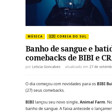
MÚSICA
🇰🇷 COREIA DO SUL
Banho de sangue e bat
comebacks de BIBI e C
por
Leticia Goncalves
atualizado em
27 de setemb
O dia começou com novidades para os
BIBI Bu
(27) seus comebacks.
BIBI
lançou seu novo single,
Animal Farm
. N
banho de sangue. A faixa antecede o lançame