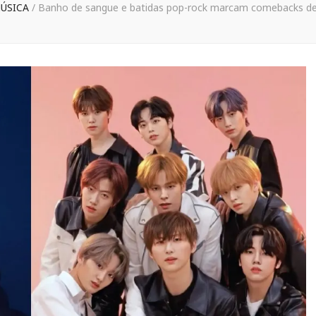
ÚSICA
/
Banho de sangue e batidas pop-rock marcam comebacks de