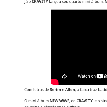
Já o
CRAVITY
lançou seu quarto mini álbum,
Com letras de
Serim
e
Allen
, a faixa traz bat
O mini álbum
NEW WAVE
, do
CRAVITY
, e o si