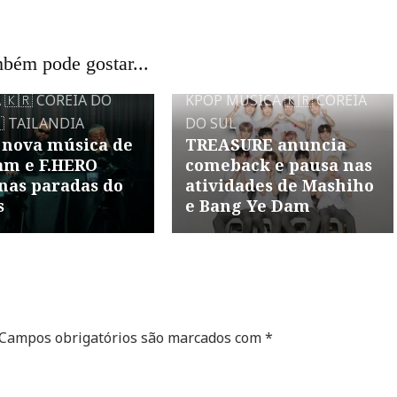
bém pode gostar...
A
🇰🇷 COREIA DO
KPOP
MÚSICA
🇰🇷 COREIA
 TAILANDIA
DO SUL
 nova música de
TREASURE anuncia
m e F.HERO
comeback e pausa nas
nas paradas do
atividades de Mashiho
s
e Bang Ye Dam
Campos obrigatórios são marcados com
*