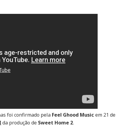
comebacks
de
BIBI
e
CRAVITY
as foi confirmado pela
Feel Ghood Music
em 21 de
I
da produção de
Sweet Home 2
.