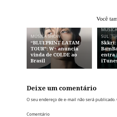
Você tam
MÚSIC
MÚSICA
SHOW
SUL
🇹
“BLUEPRINT LATAM
Skkrt:
TOUR”: W+ anuncia
BamBa
vinda de COLDE ao
entra 
Brasil
iTune
Deixe um comentário
O seu endereço de e-mail não será publicado.
Comentário