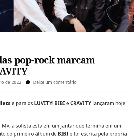
idas pop-rock marcam
RAVITY
em
ro de 2022
Deixe um comentário
Banho
de
sangue
llets
e para os
LUVITY
!
BIBI
e
CRAVITY
lançaram hoje
e
batidas
pop-
o MV, a solista está em um jantar que termina em um
rock
nto do primeiro álbum de
BIBI
e foi escrita pela própria
marcam