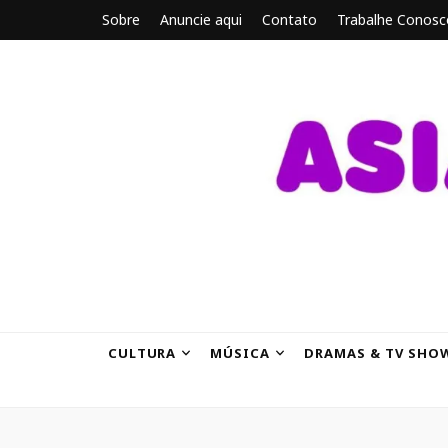
Sobre
Anuncie aqui
Contato
Trabalhe Conosc
ASIANBRE
Tudo sobre o entretenimento asiático.
CULTURA
MÚSICA
DRAMAS & TV SHO