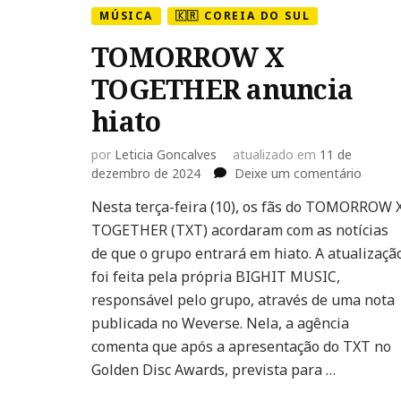
MÚSICA
🇰🇷 COREIA DO SUL
TOMORROW X
TOGETHER anuncia
hiato
por
Leticia Goncalves
atualizado em
11 de
em
dezembro de 2024
Deixe um comentário
TOMO
Nesta terça-feira (10), os fãs do TOMORROW 
X
TOGETHER (TXT) acordaram com as notícias
TOGE
anunci
de que o grupo entrará em hiato. A atualizaçã
hiato
foi feita pela própria BIGHIT MUSIC,
responsável pelo grupo, através de uma nota
publicada no Weverse. Nela, a agência
comenta que após a apresentação do TXT no
Golden Disc Awards, prevista para …