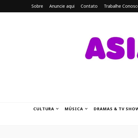
Sobre
Anuncie aqui
Contato
Trabalhe Conosc
ASIANBRE
Tudo sobre o entretenimento asiático.
CULTURA
MÚSICA
DRAMAS & TV SHO