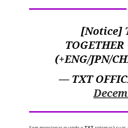
[Notice
TOGETHER
(+ENG/JPN/CH
— TXT OFFIC
Decemb
Sem mencionar quando o
TXT
retomará suas a