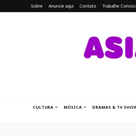
Sobre
Anuncie aqui
Contato
Trabalhe Conosc
ASIANBRE
Tudo sobre o entretenimento asiático.
CULTURA
MÚSICA
DRAMAS & TV SHO