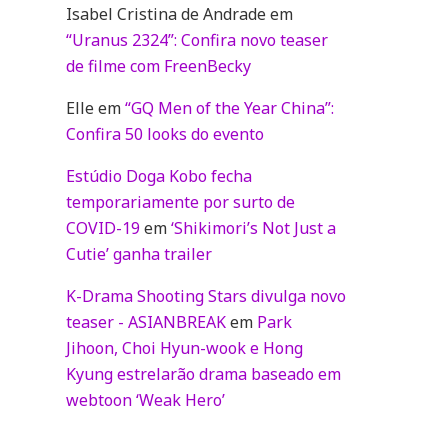
Isabel Cristina de Andrade
em
“Uranus 2324”: Confira novo teaser
de filme com FreenBecky
Elle
em
“GQ Men of the Year China”:
Confira 50 looks do evento
Estúdio Doga Kobo fecha
ai
temporariamente por surto de
COVID-19
em
‘Shikimori’s Not Just a
Cutie’ ganha trailer
K-Drama Shooting Stars divulga novo
teaser - ASIANBREAK
em
Park
Jihoon, Choi Hyun-wook e Hong
Kyung estrelarão drama baseado em
webtoon ‘Weak Hero’