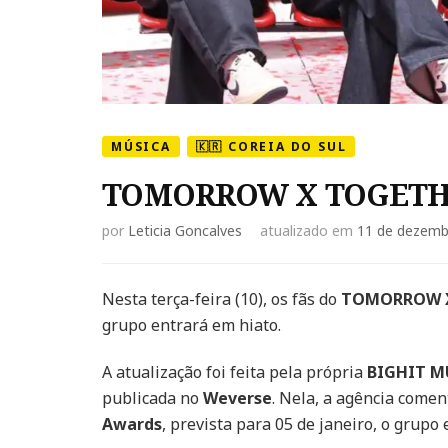
MÚSICA
🇰🇷 COREIA DO SUL
TOMORROW X TOGETHER
por
Leticia Goncalves
atualizado em
11 de dezemb
Nesta terça-feira (10), os fãs do
TOMORROW 
grupo entrará em hiato.
A atualização foi feita pela própria
BIGHIT M
publicada no
Weverse
. Nela, a agência come
Awards
, prevista para 05 de janeiro, o grup