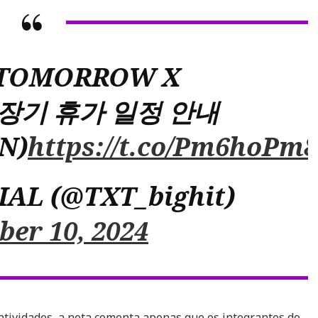
] TOMORROW X
 장기 휴가 일정 안내
N)
https://t.co/Pm6hoPm8
IAL (@TXT_bighit)
er 10, 2024
tividades, a nota comenta apenas que os integrantes do