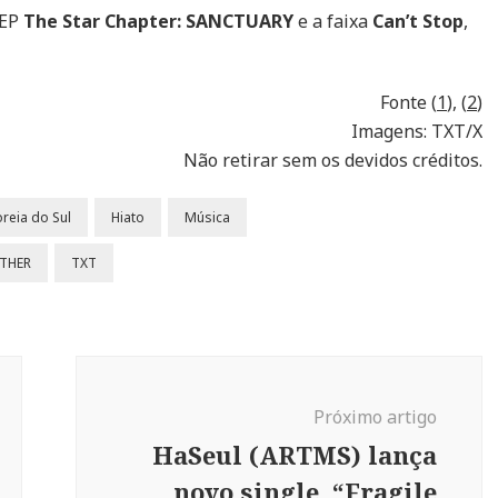
 EP
The Star Chapter: SANCTUARY
e a faixa
Can’t Stop
,
Fonte (
1
), (
2
)
Imagens: TXT/X
Não retirar sem os devidos créditos.
reia do Sul
Hiato
Música
THER
TXT
Próximo artigo
HaSeul (ARTMS) lança
novo single, “Fragile