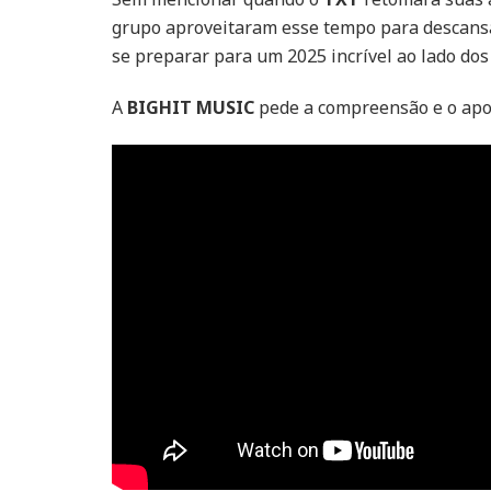
grupo aproveitaram esse tempo para descansa
se preparar para um 2025 incrível ao lado do
A
BIGHIT MUSIC
pede a compreensão e o apo