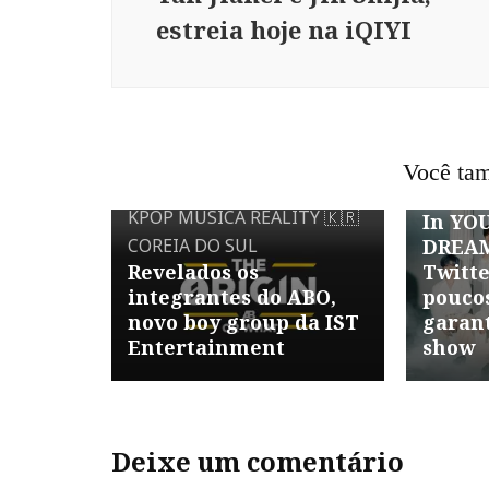
estreia hoje na iQIYI
EVENT
COREIA
Você tam
THE D
KPOP
MÚSICA
REALITY
🇰🇷
In YO
COREIA DO SUL
DREAM
Revelados os
Twitte
integrantes do ABO,
poucos
novo boy group da IST
garant
Entertainment
show
Deixe um comentário