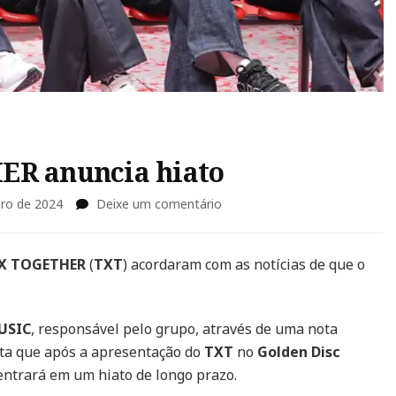
 anuncia hiato
em
ro de 2024
Deixe um comentário
TOMORROW
X
TOGETHER
X TOGETHER
(
TXT
) acordaram com as notícias de que o
anuncia
hiato
USIC
, responsável pelo grupo, através de uma nota
nta que após a apresentação do
TXT
no
Golden Disc
o entrará em um hiato de longo prazo.