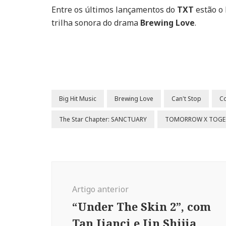
Entre os últimos lançamentos do
TXT
estão o
trilha sonora do drama
Brewing Love
.
Big Hit Music
Brewing Love
Can't Stop
Co
The Star Chapter: SANCTUARY
TOMORROW X TOGE
Navegação
de
Artigo anterior
post
“Under The Skin 2”, com
Tan Jianci e Jin Shijia,