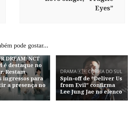
Eyes”
O
MÚSICA
🇰🇷
 DO SUL
bém pode gostar...
REAM SHOW2 :
UR DREAM: NCT
 é destaque no
r. Restam
DRAMA
🇰🇷 COREIA DO SUL
 ingressos para
Spin-off de “Deliver Us
ir a presença no
from Evil” confirma
Lee Jung Jae no elenco