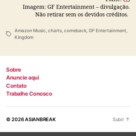
s
Imagem: GF Entertainment – divulgação.
Não retirar sem os devidos créditos.
Amazon Music
,
charts
,
comeback
,
GF Entertainment
,
T
Kingdom
a
g
s
Sobre
Anuncie aqui
Contato
Trabalhe Conosco
© 2026
ASIANBREAK
Subir
↑