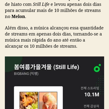
A
de hiato com
Still Life
e levou apenas dois dias
N
para acumular mais de 10 milhões de streams
G
no
Melon
.
a
c
Além disso, a música alcançou essa quantidade
u
de streams em apenas dois dias, tornando-se a
m
música mais rápida do ano até então a
u
alcançar os 10 milhões de streams.
l
a
1
0
m
i
l
h
õ
e
s
d