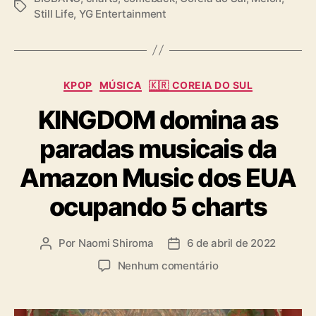
T
Still Life
,
YG Entertainment
a
g
s
C
KPOP
MÚSICA
🇰🇷 COREIA DO SUL
a
KINGDOM domina as
t
e
paradas musicais da
g
o
Amazon Music dos EUA
r
i
ocupando 5 charts
a
s
Por
Naomi Shiroma
6 de abril de 2022
A
D
u
a
e
Nenhum comentário
t
t
m
o
a
K
r
d
I