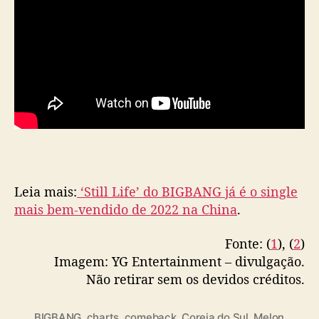
Leia mais:
‘Still Life’ do BIGBANG já é o single
mais bem-vendido de 2022 na China
.
Fonte: (
1
), (
2
)
Imagem: YG Entertainment – divulgação.
Não retirar sem os devidos créditos.
BIGBANG
,
charts
,
comeback
,
Coreia do Sul
,
Melon
,