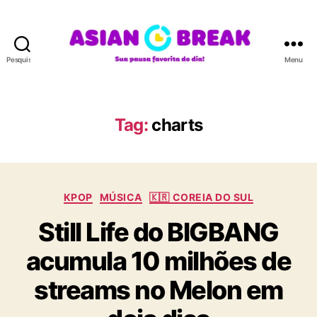
Pesquisar
Menu
A
S
I
A
Tag:
charts
N
B
R
E
C
A
KPOP
MÚSICA
🇰🇷 COREIA DO SUL
a
K
Still Life do BIGBANG
t
e
acumula 10 milhões de
g
o
streams no Melon em
r
i