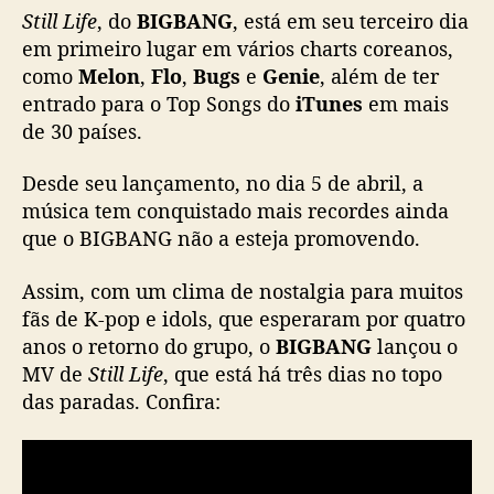
Still Life
, do
BIGBANG
, está em seu terceiro dia
d
#2 Feel My Rhythm – 10 days
i
em primeiro lugar em vários charts coreanos,
#4 GANADARA – 13 days
a
como
Melon
,
Flo
,
Bugs
e
Genie
, além de ter
#5 INVU – 15 days
#BIGBANG
s
entrado para o Top Songs do
iTunes
em mais
#BIGBANG_Streaming
#BIGBANG_StillLife
de 30 países.
@YG_GlobalVIP
— YG CHARTS GLOBAL (@chartsglobal_yg)
Desde seu lançamento, no dia 5 de abril, a
April 6, 2022
música tem conquistado mais recordes ainda
que o BIGBANG não a esteja promovendo.
Assim, com um clima de nostalgia para muitos
fãs de K-pop e idols, que esperaram por quatro
anos o retorno do grupo, o
BIGBANG
lançou o
MV de
Still Life
, que está há três dias no topo
das paradas. Confira: