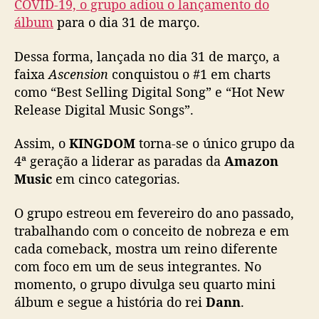
COVID-19, o grupo adiou o lançamento do
m
álbum
para o dia 31 de março.
u
s
i
Dessa forma, lançada no dia 31 de março, a
c
faixa
Ascension
conquistou o #1 em charts
a
como “Best Selling Digital Song” e “Hot New
i
Release Digital Music Songs”.
s
d
Assim, o
KINGDOM
torna-se o único grupo da
a
4ª geração a liderar as paradas da
Amazon
A
Music
em cinco categorias.
m
a
z
O grupo estreou em fevereiro do ano passado,
o
trabalhando com o conceito de nobreza e em
n
cada comeback, mostra um reino diferente
M
com foco em um de seus integrantes. No
u
momento, o grupo divulga seu quarto mini
s
álbum e segue a história do rei
Dann
.
i
c