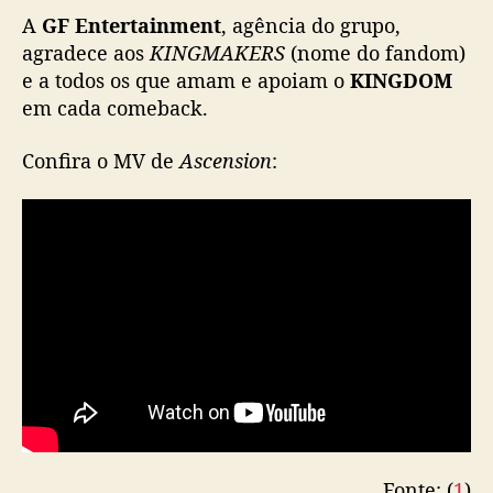
A
GF Entertainment
, agência do grupo,
d
o
agradece aos
KINGMAKERS
(nome do fandom)
s
e a todos os que amam e apoiam o
KINGDOM
E
em cada comeback.
U
A
Confira o MV de
Ascension
:
o
c
u
p
a
n
d
o
5
c
h
a
r
t
Fonte: (
1
)