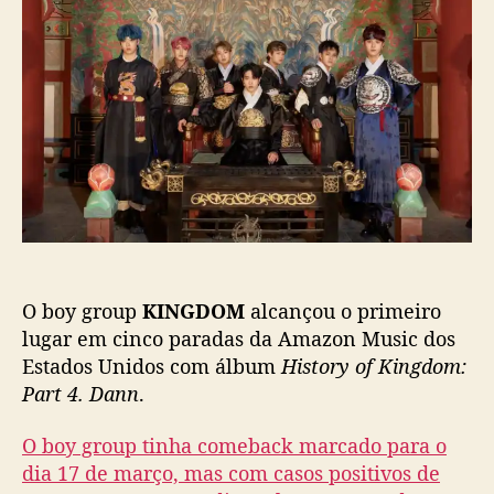
d
e
N
o
p
G
p
u
D
o
b
O
s
l
M
t
i
d
c
o
a
m
ç
i
ã
n
o
a
a
O boy group
KINGDOM
alcançou o primeiro
s
p
lugar em cinco paradas da Amazon Music dos
a
Estados Unidos com álbum
History of Kingdom:
r
Part 4. Dann
.
a
d
O boy group tinha comeback marcado para o
a
dia 17 de março, mas com casos positivos de
s