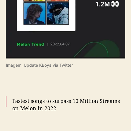
e
s
t
r
e
a
m
s
n
o
Imagem: Update KBoys via Twitter
M
e
l
o
n
e
Fastest songs to surpass 10 Million Streams
m
on Melon in 2022
d
o
#1 Still Life – 2 days 🆕
i
#2 TOMBOY – 10 days
s