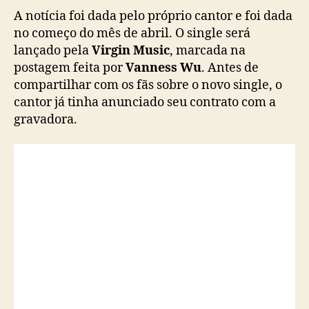
r
A notícia foi dada pelo próprio cantor e foi dada
s
no começo do mês de abril. O single será
e
lançado pela
Virgin Music
, marcada na
u
postagem feita por
Vanness Wu
. Antes de
p
compartilhar com os fãs sobre o novo single, o
r
cantor já tinha anunciado seu contrato com a
i
m
gravadora.
e
i
r
o
s
i
n
g
l
e
e
m