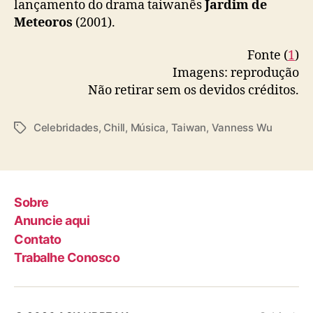
lançamento do drama taiwanês
Jardim de
Meteoros
(2001).
Fonte (
1
)
Imagens: reprodução
Não retirar sem os devidos créditos.
Celebridades
,
Chill
,
Música
,
Taiwan
,
Vanness Wu
T
a
g
s
Sobre
Anuncie aqui
Contato
Trabalhe Conosco