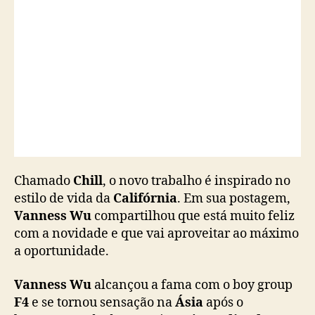
i
n
g
l
ê
s
Chamado
Chill
, o novo trabalho é inspirado no
estilo de vida da
Califórnia
. Em sua postagem,
Vanness Wu
compartilhou que está muito feliz
com a novidade e que vai aproveitar ao máximo
a oportunidade.
Vanness Wu
alcançou a fama com o boy group
F4
e se tornou sensação na
Ásia
após o