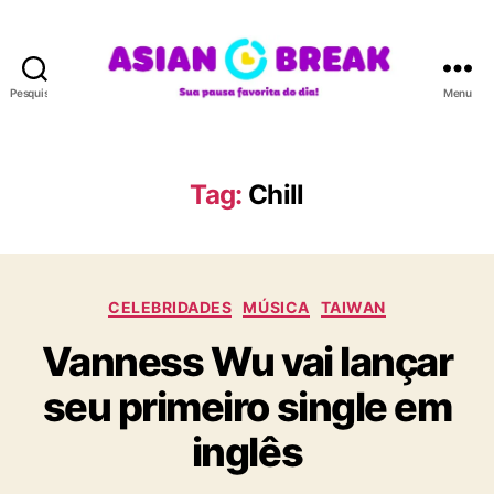
Pesquisar
Menu
A
S
I
A
Tag:
Chill
N
B
R
E
C
A
CELEBRIDADES
MÚSICA
TAIWAN
a
K
Vanness Wu vai lançar
t
e
seu primeiro single em
g
o
inglês
r
i