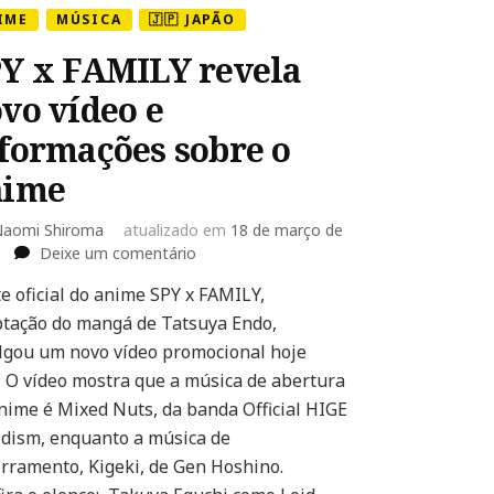
IME
MÚSICA
🇯🇵 JAPÃO
Y x FAMILY revela
vo vídeo e
formações sobre o
nime
aomi Shiroma
atualizado em
18 de março de
em
Deixe um comentário
SPY
te oficial do anime SPY x FAMILY,
x
tação do mangá de Tatsuya Endo,
FAMILY
revela
lgou um novo vídeo promocional hoje
novo
. O vídeo mostra que a música de abertura
vídeo
nime é Mixed Nuts, da banda Official HIGE
e
ism, enquanto a música de
informações
sobre
rramento, Kigeki, de Gen Hoshino.
o