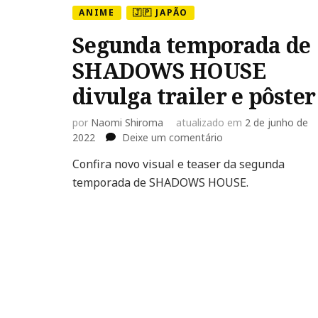
ANIME
🇯🇵 JAPÃO
Segunda temporada de
SHADOWS HOUSE
divulga trailer e pôster
por
Naomi Shiroma
atualizado em
2 de junho de
em
2022
Deixe um comentário
Segunda
Confira novo visual e teaser da segunda
temporada
temporada de SHADOWS HOUSE.
de
SHADOWS
HOUSE
divulga
trailer
e
pôster