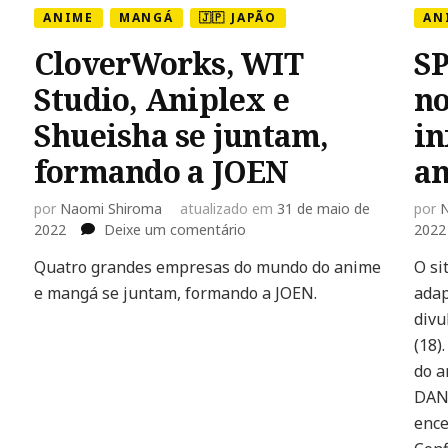
ANIME
MANGÁ
🇯🇵 JAPÃO
AN
CloverWorks, WIT
SP
Studio, Aniplex e
no
Shueisha se juntam,
in
formando a JOEN
a
por
Naomi Shiroma
atualizado em
31 de maio de
por
N
em
2022
Deixe um comentário
2022
CloverWorks,
Quatro grandes empresas do mundo do anime
O si
WIT
e mangá se juntam, formando a JOEN.
Studio,
adap
Aniplex
divu
e
(18)
Shueisha
do a
se
DANd
juntam,
formando
ence
a