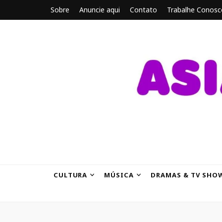
Sobre
Anuncie aqui
Contato
Trabalhe Conosc
ASIANBRE
Tudo sobre o entretenimento asiático.
CULTURA
MÚSICA
DRAMAS & TV SHO