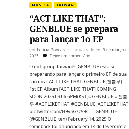
MÚSICA
TAIWAN
“ACT LIKE THAT”:
GENBLUE se prepara
para lançar 1o EP
por
Leticia Goncalves
atualizado em
3 de março d
em
2025
Deixe um comentário
“ACT
O girl group taiwanês GENBLUE está se
LIKE
preparando para lançar o primeiro EP de sua
THAT”:
GENBLUE
carreira, ACT LIKE THAT. GENBLUE(젠블루) –
se
1st EP Album [ACT LIKE THAT] COMING
prepara
SOON 2025.03.06 6PM(KST)#GENBLUE #젠블
para
루 #ACTLIKETHAT #GENBLUE_ACTLIKETHAT
lançar
1o
pic.twitter.com/H9yhGzz59s — GENBLUE
EP
(@GENBLUE_ten) February 14, 2025 O
comeback foi anunciado em 14 de fevereiro e