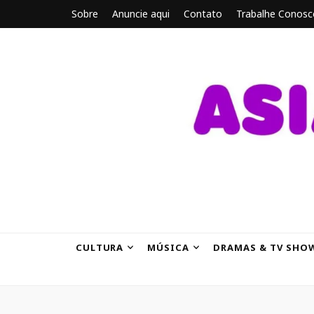
Sobre
Anuncie aqui
Contato
Trabalhe Conosc
ASIANBRE
Tudo sobre o entretenimento asiático.
CULTURA
MÚSICA
DRAMAS & TV SHO