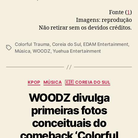
e
n
Fonte (
1
)
t
Imagens: reprodução
Não retirar sem os devidos créditos.
Colorful Trauma
,
Coreia do Sul
,
EDAM Entertainment
,
T
Música
,
WOODZ
,
Yuehua Entertainment
a
g
s
C
KPOP
MÚSICA
🇰🇷 COREIA DO SUL
a
WOODZ divulga
t
e
primeiras fotos
g
o
conceituais do
r
i
comeback ‘Colorful
a