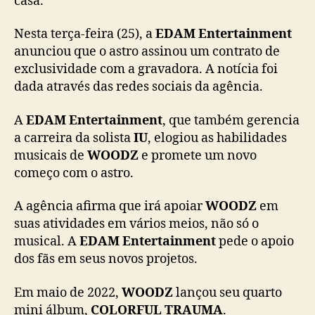
casa.
t
o
Nesta terça-feira (25), a
EDAM Entertainment
c
anunciou que o astro assinou um contrato de
o
exclusividade com a gravadora. A notícia foi
m
dada através das redes sociais da agência.
a
E
D
A
EDAM Entertainment
, que também gerencia
A
a carreira da solista
IU
, elogiou as habilidades
M
musicais de
WOODZ
e promete um novo
E
começo com o astro.
n
t
A agência afirma que irá apoiar
WOODZ
em
e
suas atividades em vários meios, não só o
r
musical. A
EDAM Entertainment
pede o apoio
t
dos fãs em seus novos projetos.
a
i
n
Em maio de 2022,
WOODZ
lançou seu quarto
m
mini álbum,
COLORFUL TRAUMA
.