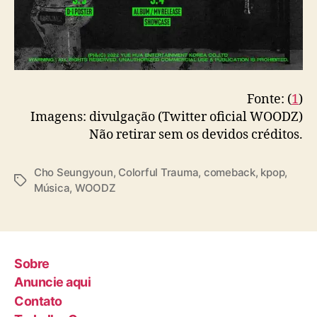
Fonte: (
1
)
Imagens: divulgação (Twitter oficial WOODZ)
Não retirar sem os devidos créditos.
Cho Seungyoun
,
Colorful Trauma
,
comeback
,
kpop
,
T
Música
,
WOODZ
a
g
s
Sobre
Anuncie aqui
Contato