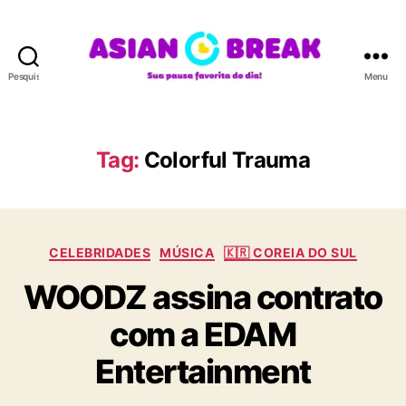
Pesquisar
Menu
A
S
I
A
Tag:
Colorful Trauma
N
B
R
E
C
A
CELEBRIDADES
MÚSICA
🇰🇷 COREIA DO SUL
a
K
WOODZ assina contrato
t
e
com a EDAM
g
o
Entertainment
r
i