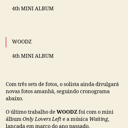
a
pic.twitter.com/ysEF6XeQHD
4th MINI ALBUM
i
s
— WOODZ(조승연) (@c_woodzofficial)
April
d
<COLORFUL TRAUMA>
24, 2022
o
c
CONCEPT PHOTO｜COLORFUL ver.
#WOODZ
o
WOODZ
#조승연
#COLORFUL_TRAUMA
m
pic.twitter.com/LAYd0aCZtG
e
4th MINI ALBUM
b
— WOODZ(조승연) (@c_woodzofficial)
April
a
<COLORFUL TRAUMA>
24, 2022
c
k
Com três sets de fotos, o solista ainda divulgará
CONCEPT PHOTO｜COLORFUL ver.
#WOODZ
‘
novas fotos amanhã, seguindo cronograma
C
#조승연
#COLORFUL_TRAUMA
o
abaixo.
pic.twitter.com/XYUduRiO8w
l
o
— WOODZ(조승연) (@c_woodzofficial)
April
O último trabalho de
WOODZ
foi com o mini
r
24, 2022
álbum
Only Lovers Left
e a música
Waiting
,
f
lançada em março do ano passado.