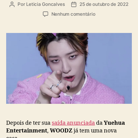
a
Por
Leticia Goncalves
25 de outubro de 2022
A
D
s
u
a
e
Nenhum comentário
t
t
m
o
a
W
r
d
O
d
e
O
o
p
D
p
u
Z
o
b
a
s
l
s
t
i
s
c
i
a
n
ç
a
ã
c
o
o
n
t
Depois de ter sua
saída anunciada
da
Yuehua
r
Entertainment
,
WOODZ
já tem uma nova
a