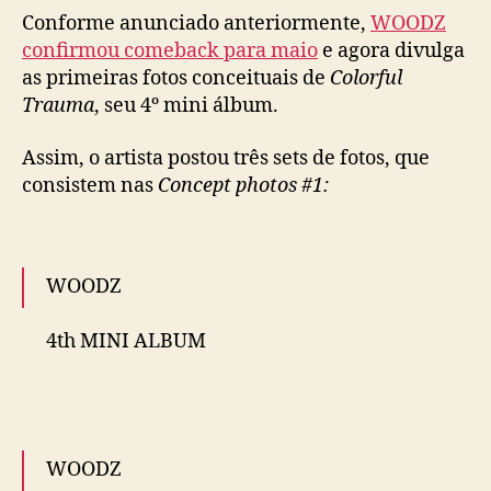
i
Conforme anunciado anteriormente,
WOODZ
m
confirmou comeback para maio
e agora divulga
e
as primeiras fotos conceituais de
Colorful
i
Trauma
, seu 4º mini álbum.
r
a
Assim, o artista postou três sets de fotos, que
s
consistem nas
Concept photos #1:
f
o
t
o
WOODZ
s
c
o
4th MINI ALBUM
n
c
<COLORFUL TRAUMA>
e
i
CONCEPT PHOTO｜COLORFUL ver.
#WOODZ
t
WOODZ
#조승연
#COLORFUL_TRAUMA
u