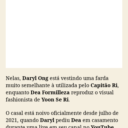
o
g
r
á
f
i
c
o
i
n
s
p
i
Nelas,
Daryl Ong
está vestindo uma farda
r
muito semelhante à utilizada pelo
Capitão Ri
,
a
enquanto
Dea Formilleza
reproduz o visual
d
fashionista de
Yoon Se Ri
.
o
e
O casal está noivo oficialmente desde julho de
m
2021, quando
Daryl
pediu
Dea
em casamento
C
r
durante uma live em seu canal no
YouTube.