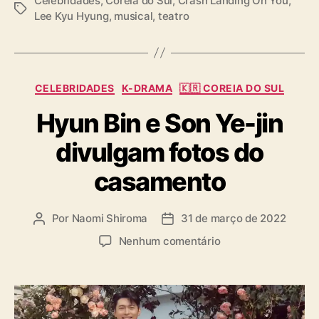
Celebridades
,
Coreia do Sul
,
Crash Landing On You
,
T
a
Lee Kyu Hyung
,
musical
,
teatro
a
l
g
s
C
CELEBRIDADES
K-DRAMA
🇰🇷 COREIA DO SUL
a
Hyun Bin e Son Ye-jin
t
e
divulgam fotos do
g
o
casamento
r
i
a
Por
Naomi Shiroma
31 de março de 2022
A
D
s
u
a
e
Nenhum comentário
t
t
m
o
a
H
r
d
y
d
e
u
o
p
n