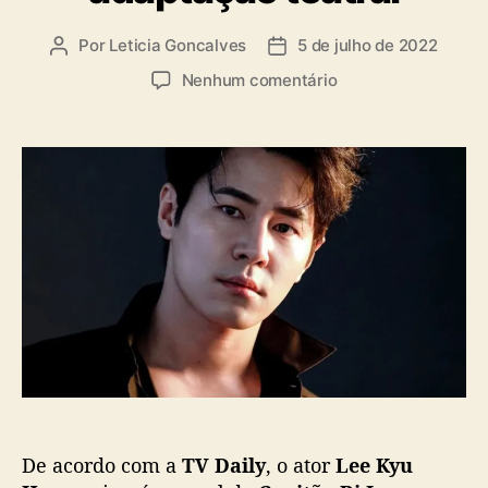
Por
Leticia Goncalves
5 de julho de 2022
A
D
u
a
e
Nenhum comentário
t
t
m
o
a
C
r
d
r
d
e
a
o
p
s
p
u
h
o
b
L
s
l
a
t
i
n
c
d
a
i
ç
n
ã
g
o
O
n
De acordo com a
TV Daily
, o ator
Lee Kyu
Y
o