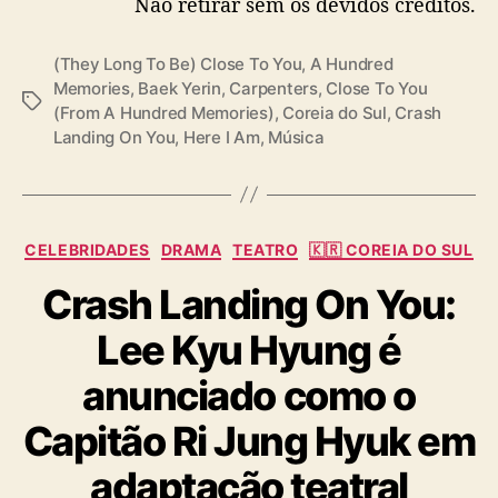
Não retirar sem os devidos créditos.
d
e
(They Long To Be) Close To You
,
A Hundred
“
Memories
,
Baek Yerin
,
Carpenters
,
Close To You
A
T
(From A Hundred Memories)
,
Coreia do Sul
,
Crash
H
a
Landing On You
,
Here I Am
,
Música
u
g
n
s
d
r
e
C
CELEBRIDADES
DRAMA
TEATRO
🇰🇷 COREIA DO SUL
d
a
M
Crash Landing On You:
t
e
e
m
Lee Kyu Hyung é
g
o
o
anunciado como o
r
r
i
i
Capitão Ri Jung Hyuk em
e
a
s
s
adaptação teatral
”