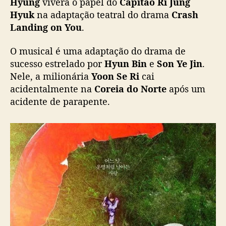
Hyung
viverá o papel do
Capitão Ri Jung
u
Hyuk
na adaptação teatral do drama
Crash
:
Landing on You
.
L
e
O musical é uma adaptação do drama de
e
sucesso estrelado por
Hyun Bin
e
Son Ye Jin
.
K
Nele, a milionária
Yoon Se Ri
cai
y
acidentalmente na
Coreia do Norte
após um
u
H
acidente de parapente.
y
u
n
g
é
a
n
u
n
c
i