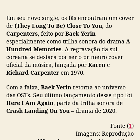
,
d
o
Em seu novo single, os fãs encontram um cover
C
de
(They Long To Be) Close To You
, do
a
Carpenters
, feito por
Baek Yerin
r
especialmente como trilha sonora do drama
A
p
Hundred Memories
. A regravação da sul-
e
n
coreana se destaca por ser o primeiro cover
t
oficial da música, lançada por
Karen
e
e
Richard Carpenter
em 1970.
r
s
Com a faixa,
Baek Yerin
retorna ao universo
,
das OSTs. Seu último lançamento desse tipo foi
c
Here I Am Again
, parte da trilha sonora de
o
Crash Landing On You
– drama de 2020.
m
o
O
Fonte (
1
)
S
Imagens: Reprodução
T