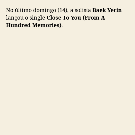
a
No último domingo (14), a solista
Baek Yerin
c
o
lançou o single
Close To You (From A
v
Hundred Memories)
.
e
r
d
e
“
C
l
o
s
e
T
o
Y
o
u
”