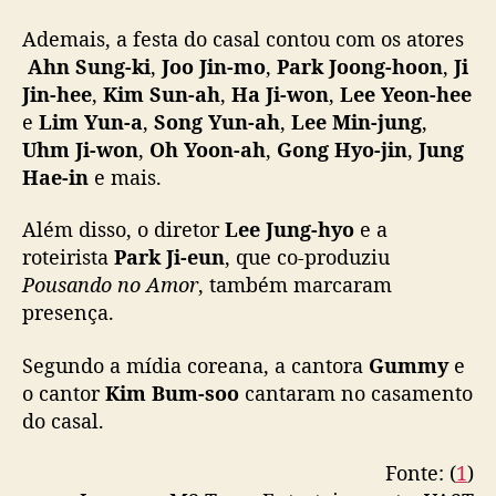
Ademais, a festa do casal contou com os atores
Ahn Sung-ki
,
Joo Jin-mo
,
Park Joong-hoon
,
Ji
Jin-hee
,
Kim Sun-ah
,
Ha Ji-won
,
Lee Yeon-hee
e
Lim Yun-a
,
Song Yun-ah
,
Lee Min-jung
,
Uhm Ji-won
,
Oh Yoon-ah
,
Gong Hyo-jin
,
Jung
Hae-in
e mais.
Além disso, o diretor
Lee Jung-hyo
e a
roteirista
Park Ji-eun
, que co-produziu
Pousando no Amor
, também marcaram
presença.
Segundo a mídia coreana, a cantora
Gummy
e
o cantor
Kim Bum-soo
cantaram no casamento
do casal.
Fonte: (
1
)