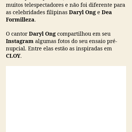
i
muitos telespectadores e não foi diferente para
l
as celebridades filipinas
Daryl Ong
e
Dea
l
Formilleza
.
e
z
O cantor
Daryl Ong
compartilhou em seu
a
Instagram
algumas fotos do seu ensaio pré-
f
nupcial. Entre elas estão as inspiradas em
a
z
CLOY
.
e
m
e
n
s
a
i
o
f
o
t