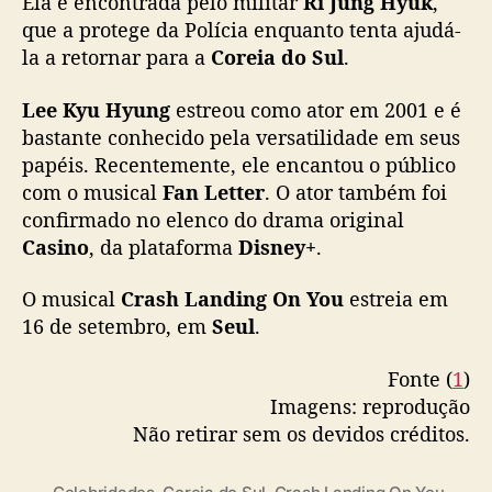
Ela é encontrada pelo militar
Ri Jung Hyuk
,
g
que a protege da Polícia enquanto tenta ajudá-
H
y
la a retornar para a
Coreia do Sul
.
u
k
Lee Kyu Hyung
estreou como ator em 2001 e é
e
bastante conhecido pela versatilidade em seus
m
papéis. Recentemente, ele encantou o público
a
com o musical
Fan Letter
. O ator também foi
d
confirmado no elenco do drama original
a
Casino
, da plataforma
Disney+
.
p
t
a
O musical
Crash Landing On You
estreia em
ç
16 de setembro, em
Seul
.
ã
o
Fonte (
1
)
t
Imagens: reprodução
e
Não retirar sem os devidos créditos.
a
t
r