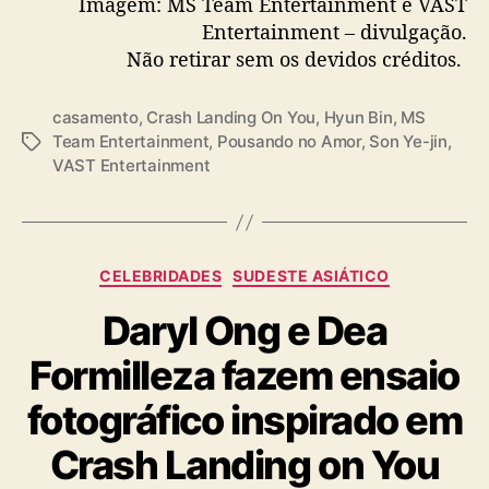
Imagem: MS Team Entertainment e VAST
Entertainment – divulgação.
Não retirar sem os devidos créditos.
casamento
,
Crash Landing On You
,
Hyun Bin
,
MS
Team Entertainment
,
Pousando no Amor
,
Son Ye-jin
,
T
VAST Entertainment
a
g
s
C
CELEBRIDADES
SUDESTE ASIÁTICO
a
Daryl Ong e Dea
t
e
Formilleza fazem ensaio
g
o
fotográfico inspirado em
r
i
Crash Landing on You
a
s