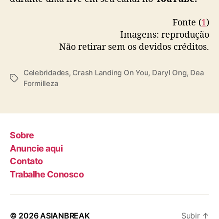
a
s
Fonte (
1
)
h
Imagens: reprodução
L
Não retirar sem os devidos créditos.
a
n
d
Celebridades
,
Crash Landing On You
,
Daryl Ong
,
Dea
T
i
Formilleza
a
n
g
g
s
o
n
Sobre
Y
o
Anuncie aqui
u
Contato
Trabalhe Conosco
© 2026
ASIANBREAK
Subir
↑