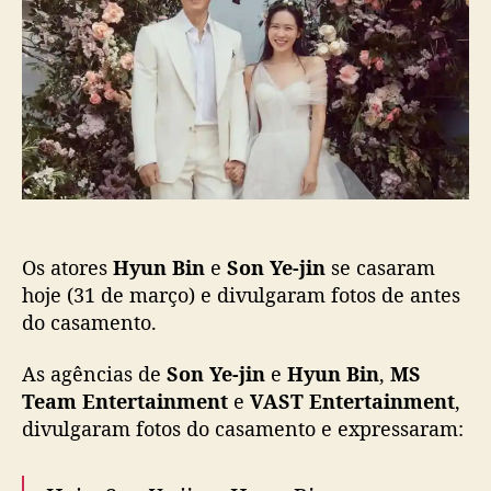
p
u
B
o
b
i
s
l
n
t
i
e
c
S
a
o
ç
n
ã
Y
o
e
-
Os atores
Hyun Bin
e
Son Ye-jin
se casaram
j
i
hoje (31 de março) e divulgaram fotos de antes
n
do casamento.
d
i
As agências de
Son Ye-jin
e
Hyun Bin
,
MS
v
Team Entertainment
e
VAST Entertainment
,
u
divulgaram fotos do casamento e expressaram:
l
g
a