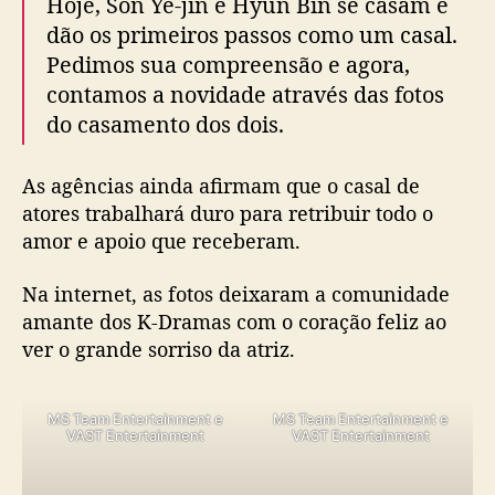
Hoje, Son Ye-jin e Hyun Bin se casam e
m
dão os primeiros passos como um casal.
f
Pedimos sua compreensão e agora,
o
t
contamos a novidade através das fotos
o
do casamento dos dois.
s
d
As agências ainda afirmam que o casal de
o
c
atores trabalhará duro para retribuir todo o
a
amor e apoio que receberam.
s
a
Na internet, as fotos deixaram a comunidade
m
amante dos K-Dramas com o coração feliz ao
e
ver o grande sorriso da atriz.
n
t
o
MS Team Entertainment e
MS Team Entertainment e
VAST Entertainment
VAST Entertainment