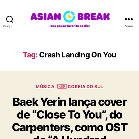
Pesquisar
Menu
A
S
I
A
Tag:
Crash Landing On You
N
B
R
E
C
A
MÚSICA
🇰🇷 COREIA DO SUL
a
K
Baek Yerin lança cover
t
e
de “Close To You”, do
g
o
Carpenters, como OST
r
i