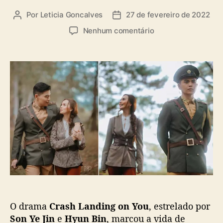
Por
Leticia Goncalves
27 de fevereiro de 2022
A
D
u
a
e
Nenhum comentário
t
t
m
o
a
D
r
d
a
d
e
r
o
p
y
p
u
l
o
b
O
s
l
n
t
i
g
c
e
a
D
ç
e
ã
a
o
F
o
O drama
Crash Landing on You
, estrelado por
r
m
Son Ye Jin
e
Hyun Bin
, marcou a vida de