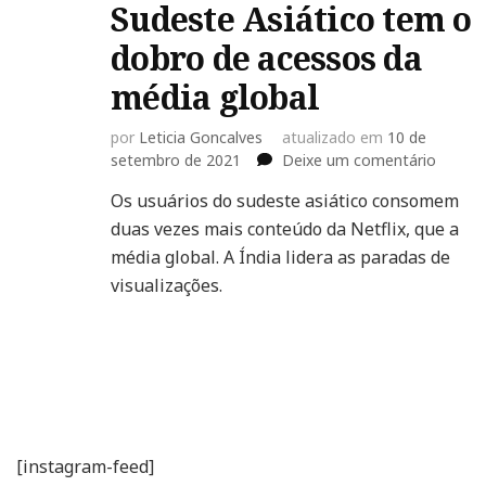
Sudeste Asiático tem o
dobro de acessos da
média global
por
Leticia Goncalves
atualizado em
10 de
em
setembro de 2021
Deixe um comentário
Netflix
Os usuários do sudeste asiático consomem
Móvel
duas vezes mais conteúdo da Netflix, que a
no
Sudest
média global. A Índia lidera as paradas de
Asiátic
visualizações.
tem
o
dobro
de
acesso
da
média
global
[instagram-feed]