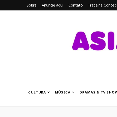
Sobre
Anuncie aqui
Contato
Trabalhe Conosc
ASIANBRE
Tudo sobre o entretenimento asiático.
CULTURA
MÚSICA
DRAMAS & TV SHO