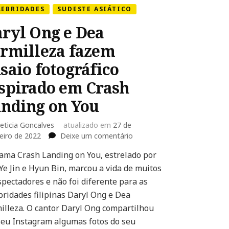
LEBRIDADES
SUDESTE ASIÁTICO
ryl Ong e Dea
rmilleza fazem
saio fotográfico
spirado em Crash
nding on You
eticia Goncalves
atualizado em
27 de
em
eiro de 2022
Deixe um comentário
Daryl
ama Crash Landing on You, estrelado por
Ong
Ye Jin e Hyun Bin, marcou a vida de muitos
e
Dea
spectadores e não foi diferente para as
Formilleza
bridades filipinas Daryl Ong e Dea
fazem
illeza. O cantor Daryl Ong compartilhou
ensaio
eu Instagram algumas fotos do seu
fotográfico