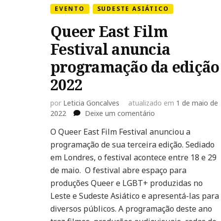
EVENTO
SUDESTE ASIÁTICO
Queer East Film
Festival anuncia
programação da edição
2022
por
Leticia Goncalves
atualizado em
1 de maio de
em
2022
Deixe um comentário
Queer
O Queer East Film Festival anunciou a
East
programação de sua terceira edição. Sediado
Film
Festival
em Londres, o festival acontece entre 18 e 29
anuncia
de maio. O festival abre espaço para
programação
produções Queer e LGBT+ produzidas no
da
Leste e Sudeste Asiático e apresentá-las para
edição
2022
diversos públicos. A programação deste ano