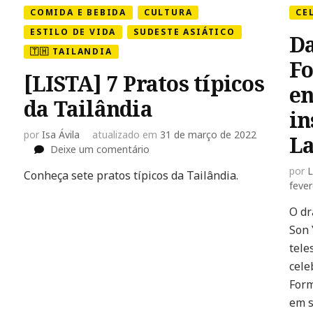
COMIDA E BEBIDA
CULTURA
CE
ESTILO DE VIDA
SUDESTE ASIÁTICO
Da
🇹🇭 TAILANDIA
Fo
[LISTA] 7 Pratos típicos
en
da Tailândia
in
por
Isa Ávila
atualizado em
31 de março de 2022
La
em
Deixe um comentário
[LISTA]
por
L
Conheça sete pratos típicos da Tailândia.
7
fever
Pratos
típicos
O dr
da
Son 
Tailândia
tele
cele
Form
em s