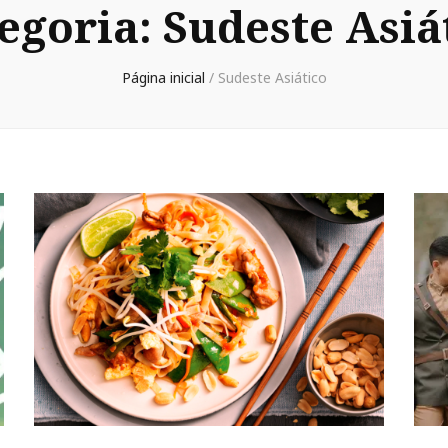
egoria:
Sudeste Asiá
Página inicial
/
Sudeste Asiático