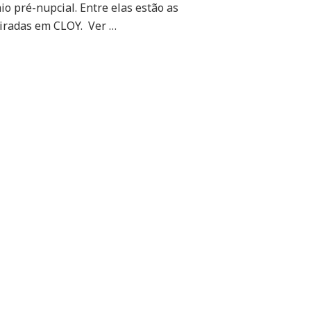
inspirado
io pré-nupcial. Entre elas estão as
em
iradas em CLOY. Ver …
Crash
Landing
on
You