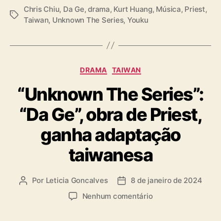
r
Chris Chiu
,
Da Ge
,
drama
,
Kurt Huang
,
Música
,
Priest
,
T
a
Taiwan
,
Unknown The Series
,
Youku
a
d
g
a
s
a
u
C
DRAMA
TAIWAN
t
a
o
“Unknown The Series”:
t
r
e
a
“Da Ge”, obra de Priest,
g
P
o
r
ganha adaptação
r
i
i
taiwanesa
e
a
s
s
t
Por
Leticia Goncalves
8 de janeiro de 2024
A
D
u
a
e
Nenhum comentário
t
t
m
o
a
“