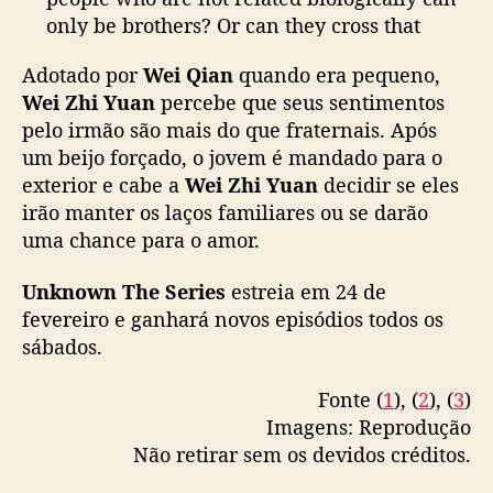
e
only be brothers? Or can they cross that
r
taboo line to become lovers?
i
Adotado por
Wei Qian
quando era pequeno,
e
Wei Zhi Yuan
percebe que seus sentimentos
s
✨Stay tuned to "Unknown" every Saturday at
”
pelo irmão são mais do que fraternais. Após
20:00 (UTC+8) from February 24!
#ChrisChiu
,
um beijo forçado, o jovem é mandado para o
#Xuan
#YOUKU
#优酷
B
exterior e cabe a
Wei Zhi Yuan
decidir se eles
pic.twitter.com/wOoHqEg6AU
L
irão manter os laços familiares ou se darão
a
— 优酷Youku (@YoukuOfficial)
February 16,
uma chance para o amor.
d
2024
a
Unknown The Series
estreia em 24 de
p
fevereiro e ganhará novos episódios todos os
t
a
sábados.
d
o
Fonte (
1
), (
2
), (
3
)
d
Imagens: Reprodução
e
Não retirar sem os devidos créditos.
o
b