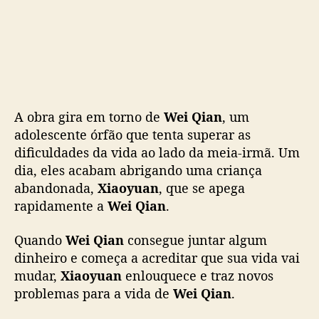
h
a
a
d
a
p
t
A obra gira em torno de
Wei Qian
, um
a
adolescente órfão que tenta superar as
ç
dificuldades da vida ao lado da meia-irmã. Um
ã
dia, eles acabam abrigando uma criança
o
abandonada,
Xiaoyuan
, que se apega
t
a
rapidamente a
Wei Qian
.
i
w
Quando
Wei Qian
consegue juntar algum
a
dinheiro e começa a acreditar que sua vida vai
n
mudar,
Xiaoyuan
enlouquece e traz novos
e
problemas para a vida de
Wei Qian
.
s
a