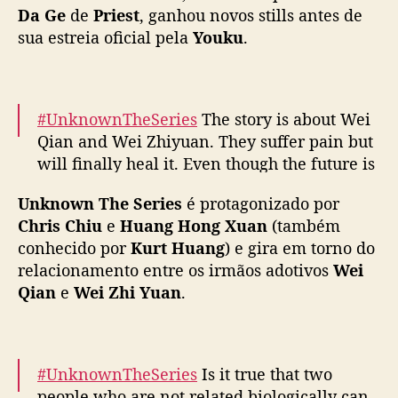
s
Da Ge
de
Priest
, ganhou novos stills antes de
t
sua estreia oficial pela
Youku
.
i
l
l
s
#UnknownTheSeries
The story is about Wei
d
Qian and Wei Zhiyuan. They suffer pain but
e
will finally heal it. Even though the future is
“
unknown, they are still going forward hand
U
Unknown The Series
é protagonizado por
in hand.
#ChrisChiu
#Xuan
#TammyLin
n
Chris Chiu
e
Huang Hong Xuan
(também
k
#KimJaeHoon
#YOUKU
#优酷
n
conhecido por
Kurt Huang
) e gira em torno do
pic.twitter.com/kkdFo3tUjX
o
relacionamento entre os irmãos adotivos
Wei
w
— 优酷Youku (@YoukuOfficial)
February 15,
Qian
e
Wei Zhi Yuan
.
n
2024
T
h
e
#UnknownTheSeries
Is it true that two
S
people who are not related biologically can