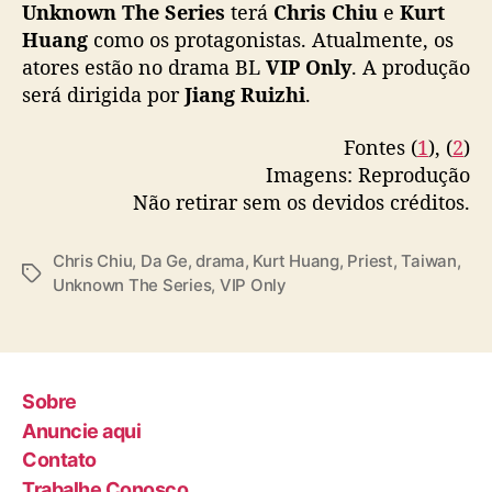
Unknown The Series
terá
Chris Chiu
e
Kurt
Huang
como os protagonistas. Atualmente, os
atores estão no drama BL
VIP Only
. A produção
será dirigida por
Jiang Ruizhi
.
Fontes (
1
), (
2
)
Imagens: Reprodução
Não retirar sem os devidos créditos.
Chris Chiu
,
Da Ge
,
drama
,
Kurt Huang
,
Priest
,
Taiwan
,
T
Unknown The Series
,
VIP Only
a
g
s
Sobre
Anuncie aqui
Contato
Trabalhe Conosco