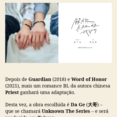
r
d
U
d
e
n
o
p
k
p
u
n
o
b
o
s
l
w
t
i
n
c
T
a
h
ç
e
ã
S
o
e
r
Depois de
Guardian
(2018) e
Word of Honor
i
e
(2021), mais um romance BL da autora chinesa
s
Priest
ganhará uma adaptação.
”
:
Desta vez, a obra escolhida é
Da Ge
(
大哥
) –
“
que se chamará
Unknown The Series
– e será
D