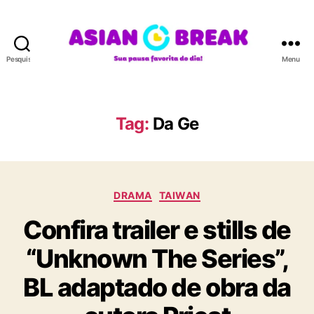
Pesquisar
Menu
A
S
I
A
Tag:
Da Ge
N
B
R
E
C
A
DRAMA
TAIWAN
a
K
Confira trailer e stills de
t
e
“Unknown The Series”,
g
o
BL adaptado de obra da
r
i