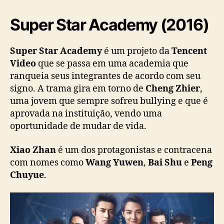
o
s
Super Star Academy (2016)
d
o
a
Super Star Academy
é um projeto da
Tencent
s
Video
que se passa em uma academia que
t
ranqueia seus integrantes de acordo com seu
r
signo. A trama gira em torno de
Cheng Zhier
,
o
uma jovem que sempre sofreu bullying e que é
c
aprovada na instituição, vendo uma
h
oportunidade de mudar de vida.
i
n
ê
Xiao Zhan
é um dos protagonistas e contracena
s
com nomes como
Wang Yuwen
,
Bai Shu
e
Peng
Chuyue
.