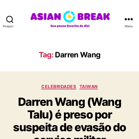
Pesquisar
Menu
A
S
I
A
Tag:
Darren Wang
N
B
R
E
C
A
CELEBRIDADES
TAIWAN
a
K
Darren Wang (Wang
t
e
Talu) é preso por
g
o
suspeita de evasão do
r
i