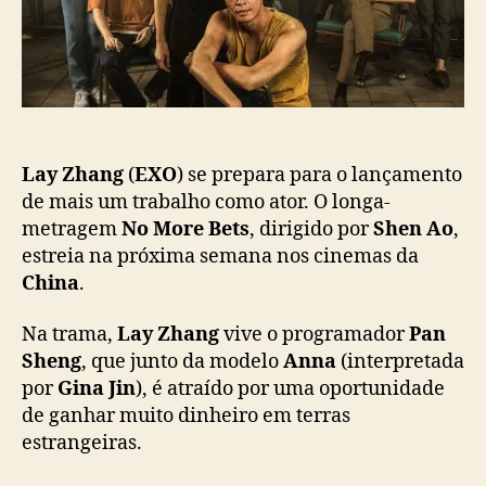
g
c
(
a
E
ç
X
ã
O
o
)
,
D
Lay Zhang
(
EXO
) se prepara para o lançamento
a
de mais um trabalho como ator. O longa-
r
metragem
No More Bets
, dirigido por
Shen Ao
,
r
estreia na próxima semana nos cinemas da
e
China
.
n
W
Na trama,
Lay Zhang
vive o programador
Pan
a
Sheng
, que junto da modelo
Anna
(interpretada
n
por
Gina Jin
), é atraído por uma oportunidade
g
e
de ganhar muito dinheiro em terras
Z
estrangeiras.
h
o