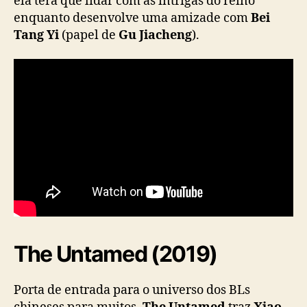
ela terá que lidar com as intrigas do reino
enquanto desenvolve uma amizade com
Bei
Tang Yi
(papel de
Gu Jiacheng
).
The Untamed (2019)
Porta de entrada para o universo dos BLs