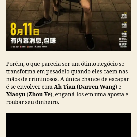
o
m
“
N
o
M
o
r
e
Porém, o que parecia ser um ótimo negócio se
B
e
transforma em pesadelo quando eles caem nas
t
mãos de criminosos. A única chance de escapar
s
é se envolver com
Ah Tian
(
Darren Wang
) e
”
Xiaoyu
(
Zhou Ye
), enganá-los em uma aposta e
roubar seu dinheiro.