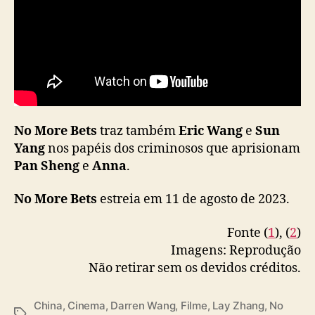
No More Bets
traz também
Eric Wang
e
Sun
Yang
nos papéis dos criminosos que aprisionam
Pan Sheng
e
Anna
.
No More Bets
estreia em 11 de agosto de 2023.
Fonte (
1
), (
2
)
Imagens: Reprodução
Não retirar sem os devidos créditos.
China
,
Cinema
,
Darren Wang
,
Filme
,
Lay Zhang
,
No
T