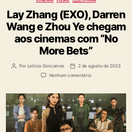
a
Lay Zhang (EXO), Darren
t
e
Wang e Zhou Ye chegam
g
o
aos cinemas com “No
r
i
More Bets”
a
s
Por
Leticia Goncalves
2 de agosto de 2023
A
D
u
a
e
Nenhum comentário
t
t
m
o
a
L
r
d
a
d
e
y
o
p
Z
p
u
h
o
b
a
s
l
n
t
i