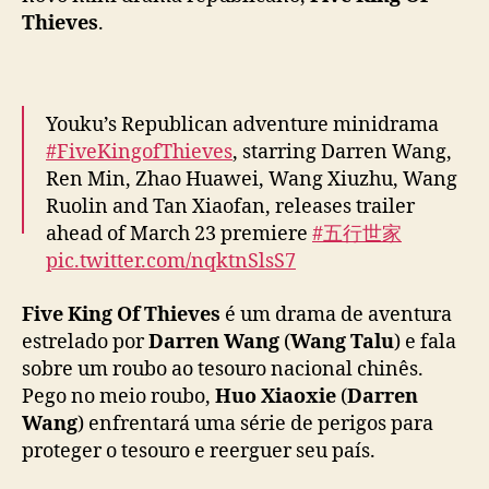
r
Thieves
.
e
e
r
g
Youku’s Republican adventure minidrama
u
#FiveKingofThieves
, starring Darren Wang,
e
Ren Min, Zhao Huawei, Wang Xiuzhu, Wang
r
Ruolin and Tan Xiaofan, releases trailer
s
e
ahead of March 23 premiere
#五行世家
u
pic.twitter.com/nqktnSlsS7
p
a
— cdrama tweets (@dramapotatoe)
March
Five King Of Thieves
é um drama de aventura
í
21, 2024
estrelado por
Darren Wang
(
Wang Talu
) e fala
s
sobre um roubo ao tesouro nacional chinês.
e
Pego no meio roubo,
Huo Xiaoxie
(
Darren
m
Wang
) enfrentará uma série de perigos para
“
F
proteger o tesouro e reerguer seu país.
i