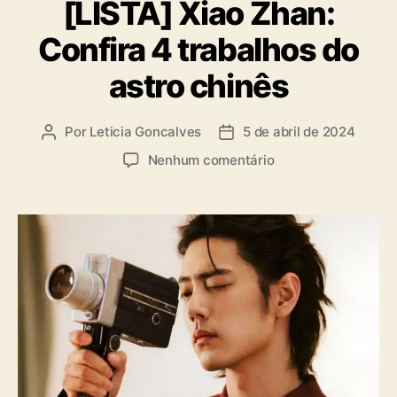
[LISTA] Xiao Zhan:
t
e
Confira 4 trabalhos do
g
o
astro chinês
r
i
a
Por
Leticia Goncalves
5 de abril de 2024
A
D
s
u
a
e
Nenhum comentário
t
t
m
o
a
[
r
d
L
d
e
I
o
p
S
p
u
T
o
b
A
s
l
]
t
i
X
c
i
a
a
ç
o