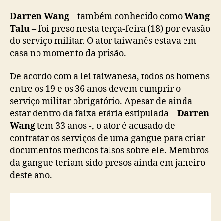
n
g
Darren Wang
– também conhecido como
Wang
T
Talu
– foi preso nesta terça-feira (18) por evasão
a
do serviço militar. O ator taiwanês estava em
l
casa no momento da prisão.
u
)
De acordo com a lei taiwanesa, todos os homens
é
entre os 19 e os 36 anos devem cumprir o
p
serviço militar obrigatório. Apesar de ainda
r
estar dentro da faixa etária estipulada –
e
Darren
s
Wang
tem 33 anos -, o ator é acusado de
o
contratar os serviços de uma gangue para criar
p
documentos médicos falsos sobre ele. Membros
o
da gangue teriam sido presos ainda em janeiro
r
deste ano.
s
u
s
p