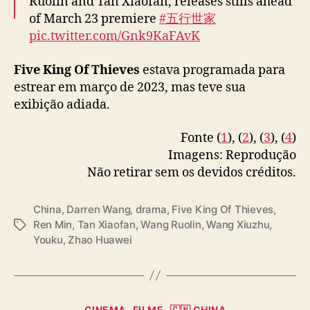
Ruolin and Tan Xiaofan, releases stills ahead
of March 23 premiere
#五行世家
pic.twitter.com/Gnk9KaFAvK
— cdrama tweets (@dramapotatoe)
March
Five King Of Thieves
estava programada para
21, 2024
estrear em março de 2023, mas teve sua
exibição adiada.
Fonte (
1
), (
2
), (
3
), (
4
)
Imagens: Reprodução
Não retirar sem os devidos créditos.
China
,
Darren Wang
,
drama
,
Five King Of Thieves
,
Ren Min
,
Tan Xiaofan
,
Wang Ruolin
,
Wang Xiuzhu
,
T
Youku
,
Zhao Huawei
a
g
s
C
CINEMA
FILME
🇨🇳 CHINA