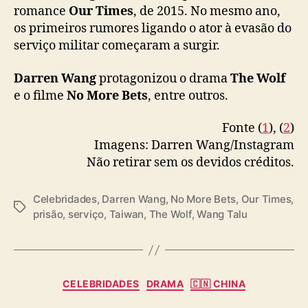
romance
Our Times
, de 2015. No mesmo ano,
m
i
os primeiros rumores ligando o ator à evasão do
l
serviço militar começaram a surgir.
i
t
Darren Wang
protagonizou o drama
The Wolf
a
e o filme
No More Bets
, entre outros.
r
o
Fonte (
1
), (
2
)
b
Imagens: Darren Wang/Instagram
r
Não retirar sem os devidos créditos.
i
g
a
Celebridades
,
Darren Wang
,
No More Bets
,
Our Times
,
t
T
prisão
,
serviço
,
Taiwan
,
The Wolf
,
Wang Talu
ó
a
r
g
i
s
o
C
CELEBRIDADES
DRAMA
🇨🇳 CHINA
a