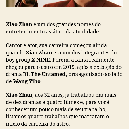
ã
Z
o
h
a
n
Xiao Zhan
é um dos grandes nomes do
:
entretenimento asiático da atualidade.
C
o
Cantor e ator, sua carreira começou ainda
n
quando
Xiao Zhan
era um dos integrantes do
f
boy group
X NINE
. Porém, a fama realmente
i
chegou para o astro em 2019, após a exibição do
r
drama BL
The Untamed
, protagonizado ao lado
a
de
Wang Yibo
.
4
t
r
Xiao Zhan
, aos 32 anos, já trabalhou em mais
a
de dez dramas e quatro filmes e, para você
b
conhecer um pouco mais de seu trabalho,
a
listamos quatro trabalhos que marcaram o
l
início da carreira do astro:
h