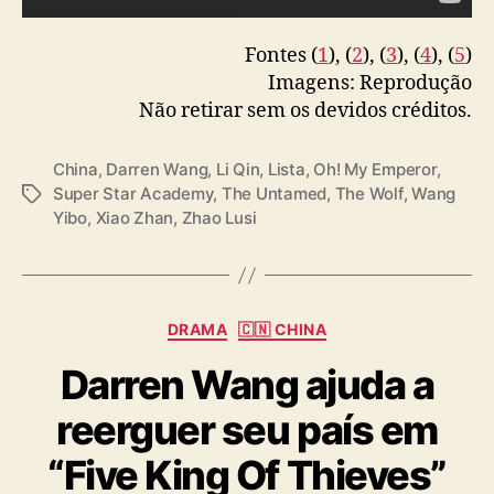
Fontes (
1
), (
2
), (
3
), (
4
), (
5
)
Imagens: Reprodução
Não retirar sem os devidos créditos.
China
,
Darren Wang
,
Li Qin
,
Lista
,
Oh! My Emperor
,
Super Star Academy
,
The Untamed
,
The Wolf
,
Wang
T
Yibo
,
Xiao Zhan
,
Zhao Lusi
a
g
s
C
DRAMA
🇨🇳 CHINA
a
Darren Wang ajuda a
t
e
reerguer seu país em
g
o
“Five King Of Thieves”
r