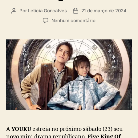
i
a
Por
Leticia Goncalves
21 de março de 2024
A
D
s
u
a
e
Nenhum comentário
t
t
m
o
a
D
r
d
a
d
e
r
o
p
r
p
u
e
o
b
n
s
l
W
t
i
a
c
n
a
g
ç
a
ã
j
o
u
d
a
A
YOUKU
estreia no próximo sábado (23) seu
a
novo mini drama republicano,
Five King Of