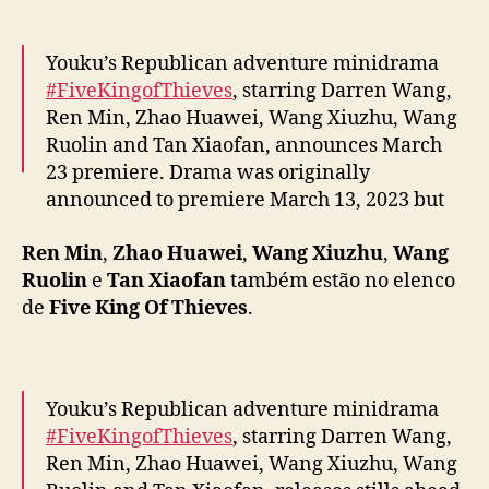
v
e
K
Youku’s Republican adventure minidrama
i
#FiveKingofThieves
, starring Darren Wang,
n
Ren Min, Zhao Huawei, Wang Xiuzhu, Wang
g
Ruolin and Tan Xiaofan, announces March
O
23 premiere. Drama was originally
f
announced to premiere March 13, 2023 but
T
h
was postponed.
#五行世家
i
Ren Min
,
Zhao Huawei
,
Wang Xiuzhu
,
Wang
pic.twitter.com/UHiLMpsW5d
e
Ruolin
e
Tan Xiaofan
também estão no elenco
v
— cdrama tweets (@dramapotatoe)
March
de
Five King Of Thieves
.
e
21, 2024
s
”
Youku’s Republican adventure minidrama
#FiveKingofThieves
, starring Darren Wang,
Ren Min, Zhao Huawei, Wang Xiuzhu, Wang