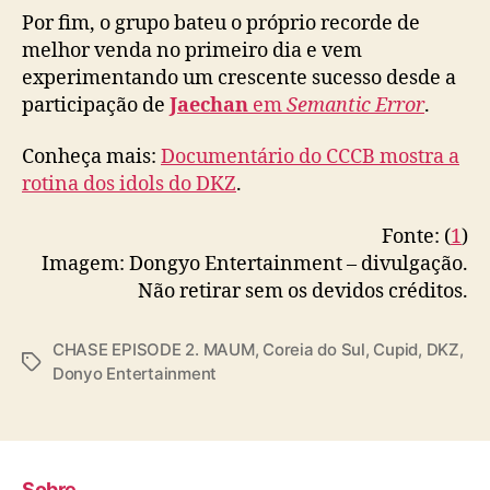
M
Por fim, o grupo bateu o próprio recorde de
A
melhor venda no primeiro dia e vem
U
experimentando um crescente sucesso desde a
M
participação de
Jaechan
em
Semantic Error
.
’
Conheça mais:
Documentário do CCCB mostra a
rotina dos idols do DKZ
.
Fonte: (
1
)
Imagem: Dongyo Entertainment – divulgação.
Não retirar sem os devidos créditos.
CHASE EPISODE 2. MAUM
,
Coreia do Sul
,
Cupid
,
DKZ
,
T
Donyo Entertainment
a
g
s
Sobre