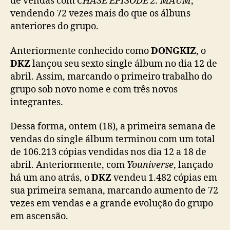
de vendas com
CHASE EPISODE 2. MAUM
,
a
vendendo 72 vezes mais do que os álbuns
m
anteriores do grupo.
c
o
Anteriormente conhecido como
DONGKIZ
, o
m
DKZ
lançou seu sexto single álbum no dia 12 de
‘
C
abril. Assim, marcando o primeiro trabalho do
H
grupo sob novo nome e com três novos
A
integrantes.
S
E
Dessa forma, ontem (18), a primeira semana de
E
vendas do single álbum terminou com um total
P
de 106.213 cópias vendidas nos dia 12 a 18 de
I
abril. Anteriormente, com
Youniverse
, lançado
S
há um ano atrás, o
DKZ
vendeu 1.482 cópias em
O
D
sua primeira semana, marcando aumento de 72
E
vezes em vendas e a grande evolução do grupo
2
em ascensão.
.