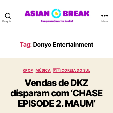
Pesquisar
Menu
A
S
I
A
Tag:
Donyo Entertainment
N
B
R
E
C
A
KPOP
MÚSICA
🇰🇷 COREIA DO SUL
a
K
Vendas de DKZ
t
e
disparam com ‘CHASE
g
o
EPISODE 2. MAUM’
r
i