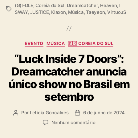
(G)I-DLE
,
Coreia do Sul
,
Dreamcatcher
,
Heaven
,
I
T
SWAY
,
JUSTICE
,
Klaxon
,
Música
,
Taeyeon
,
VirtuouS
a
g
s
C
EVENTO
MÚSICA
🇰🇷 COREIA DO SUL
a
“Luck Inside 7 Doors”:
t
e
Dreamcatcher anuncia
g
o
único show no Brasil em
r
i
setembro
a
s
Por
Leticia Goncalves
6 de junho de 2024
A
D
u
a
e
Nenhum comentário
t
t
m
o
a
“