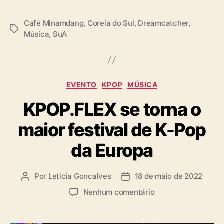
Café Minamdang
,
Coreia do Sul
,
Dreamcatcher
,
T
Música
,
SuA
a
g
s
C
EVENTO
KPOP
MÚSICA
a
KPOP.FLEX se torna o
t
e
maior festival de K-Pop
g
o
da Europa
r
i
a
Por
Leticia Goncalves
18 de maio de 2022
A
D
s
u
a
e
Nenhum comentário
t
t
m
o
a
K
r
d