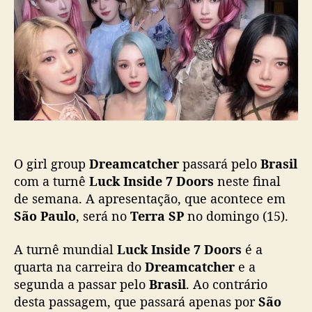
p
u
K
o
b
I
s
l
N
t
i
S
c
I
a
D
ç
E
ã
7
o
D
O
O girl group
Dreamcatcher
passará pelo
Brasil
O
R
com a turnê
Luck Inside 7 Doors
neste final
S
de semana. A apresentação, que acontece em
”
São Paulo
, será no
Terra SP
no domingo (15).
:
S
A turnê mundial
Luck Inside 7 Doors
é a
h
quarta na carreira do
Dreamcatcher
e a
o
segunda a passar pelo
Brasil
. Ao contrário
w
desta passagem, que passará apenas por
São
d