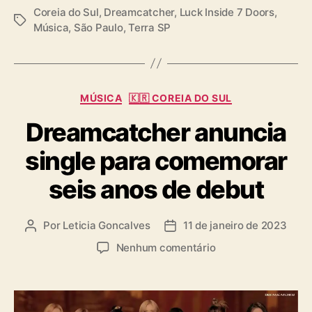
Coreia do Sul
,
Dreamcatcher
,
Luck Inside 7 Doors
,
T
Música
,
São Paulo
,
Terra SP
a
g
s
C
MÚSICA
🇰🇷 COREIA DO SUL
a
Dreamcatcher anuncia
t
e
single para comemorar
g
o
seis anos de debut
r
i
a
Por
Leticia Goncalves
11 de janeiro de 2023
A
D
s
u
a
e
Nenhum comentário
t
t
m
o
a
D
r
d
r
d
e
e