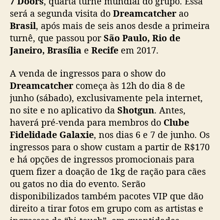
7 Doors
, quarta turnê mundial do grupo. Essa
e
será a segunda visita do
Dreamcatcher
ao
a
Brasil
, após mais de seis anos desde a primeira
m
c
turnê, que passou por
São Paulo, Rio de
a
Janeiro, Brasília
e
Recife
em 2017.
t
c
A venda de ingressos para o show do
h
Dreamcatcher
começa às 12h do dia 8 de
e
junho (sábado), exclusivamente pela internet,
r
no site e no aplicativo da
Shotgun
. Antes,
a
haverá pré-venda para membros do
Clube
n
u
Fidelidade Galaxie
, nos dias 6 e 7 de junho. Os
n
ingressos para o show custam a partir de R$170
c
e há opções de ingressos promocionais para
i
quem fizer a doação de 1kg de ração para cães
a
ou gatos no dia do evento. Serão
ú
disponibilizados também pacotes VIP que dão
n
direito a tirar fotos em grupo com as artistas e
i
c