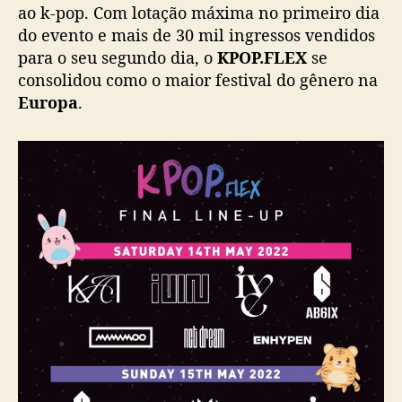
ao k-pop. Com lotação máxima no primeiro dia
f
do evento e mais de 30 mil ingressos vendidos
e
s
para o seu segundo dia, o
KPOP.FLEX
se
t
consolidou como o maior festival do gênero na
i
Europa
.
v
a
l
d
e
K
-
P
o
p
d
a
E
u
r