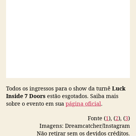
t
e
m
i
n
g
r
e
s
s
o
s
e
Todos os ingressos para o show da turnê
Luck
s
Inside 7 Doors
estão esgotados. Saiba mais
g
sobre o evento em sua
página oficial
.
o
t
Fonte (
1
), (
2
), (
3
)
a
Imagens: Dreamcatcher/Instagram
d
Não retirar sem os devidos créditos.
o