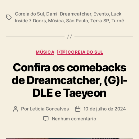
s
Coreia do Sul
,
Dami
,
Dreamcatcher
,
Evento
,
Luck
T
Inside 7 Doors
,
Música
,
São Paulo
,
Terra SP
,
Turnê
a
g
s
C
MÚSICA
🇰🇷 COREIA DO SUL
a
Confira os comebacks
t
e
de Dreamcatcher, (G)I-
g
o
DLE e Taeyeon
r
i
a
Por
Leticia Goncalves
10 de julho de 2024
A
D
s
u
a
e
Nenhum comentário
t
t
m
o
a
C
r
d
o