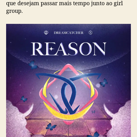
que desejam passar mais tempo junto ao girl
l
e
group.
p
a
r
a
c
o
m
e
m
o
r
a
r
s
e
i
s
a