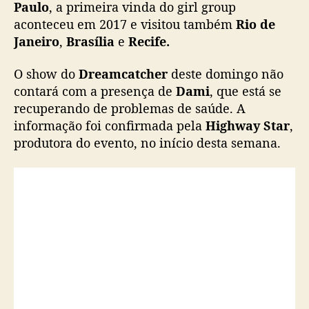
o
Paulo
, a primeira vinda do girl group
D
aconteceu em 2017 e visitou também
Rio de
r
Janeiro
,
Brasília
e
Recife.
e
a
O show do
Dreamcatcher
deste domingo não
m
contará com a presença de
Dami
, que está se
c
recuperando de problemas de saúde. A
a
informação foi confirmada pela
Highway Star
,
t
c
produtora do evento, no início desta semana.
h
e
r
n
o
B
r
a
s
i
l