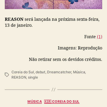
n
o
s
d
REASON
será lançada na próxima sexta-feira,
e
13 de janeiro.
d
e
Fonte
(1)
b
u
Imagens: Reprodução
t
Não retirar sem os devidos créditos.
Coreia do Sul
,
debut
,
Dreamcatcher
,
Música
,
T
REASON
,
single
a
g
s
C
MÚSICA
🇰🇷 COREIA DO SUL
a