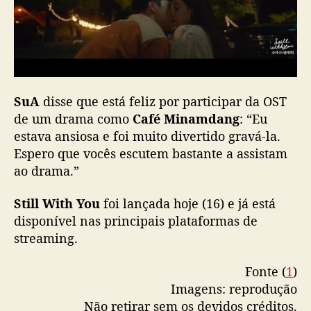
a
f
é
M
i
n
SuA
disse que está feliz por participar da OST
a
de um drama como
Café Minamdang
: “Eu
m
estava ansiosa e foi muito divertido gravá-la.
d
Espero que vocês escutem bastante a assistam
a
n
ao drama.”
g
”
Still With You
foi lançada hoje (16) e já está
disponível nas principais plataformas de
streaming.
Fonte (
1
)
Imagens: reprodução
Não retirar sem os devidos créditos.