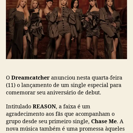
o
p
a
p
u
m
o
b
c
s
l
a
t
i
t
c
c
a
h
ç
e
ã
r
o
a
n
O
Dreamcatcher
anunciou nesta quarta-feira
u
n
(11) o lançamento de um single especial para
c
comemorar seu aniversário de debut.
i
a
Intitulado
REASON
, a faixa é um
s
agradecimento aos fãs que acompanham o
i
grupo desde seu primeiro single,
Chase Me
. A
n
nova música também é uma promessa àqueles
g