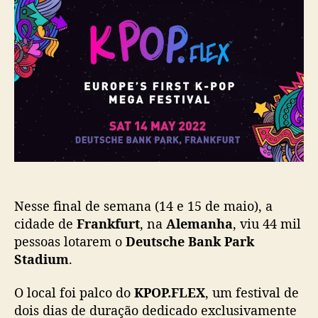
P
d
e
O
o
p
P
p
u
.
o
b
F
s
l
L
t
i
E
c
X
a
s
ç
e
ã
t
o
o
r
Nesse final de semana (14 e 15 de maio), a
n
a
cidade de
Frankfurt
, na
Alemanha
, viu 44 mil
o
pessoas lotarem o
Deutsche Bank Park
m
Stadium
.
a
i
O local foi palco do
KPOP.FLEX
, um festival de
o
dois dias de duração dedicado exclusivamente
r