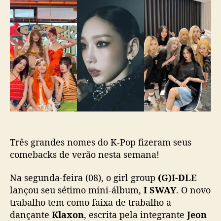
d
e
n
o
p
f
p
u
i
o
b
r
s
l
a
t
i
o
c
s
a
c
ç
o
ã
m
o
e
b
Três grandes nomes do K-Pop fizeram seus
a
c
comebacks de verão nesta semana!
k
s
Na segunda-feira (08), o girl group
(G)I-DLE
d
lançou seu sétimo mini-álbum,
I SWAY
. O novo
e
trabalho tem como faixa de trabalho a
D
dançante
Klaxon
, escrita pela integrante
Jeon
r