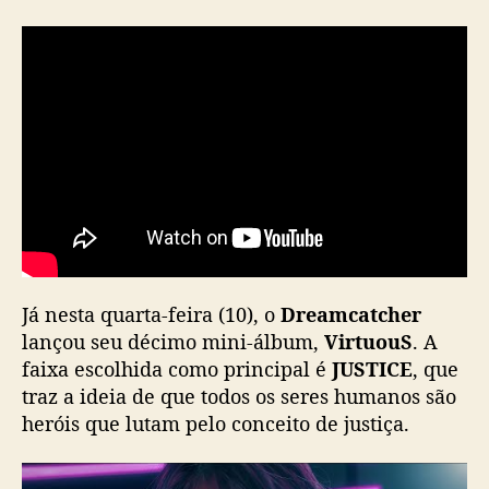
T
a
e
y
e
o
n
Já nesta quarta-feira (10), o
Dreamcatcher
lançou seu décimo mini-álbum,
VirtuouS
. A
faixa escolhida como principal é
JUSTICE
, que
traz a ideia de que todos os seres humanos são
heróis que lutam pelo conceito de justiça.