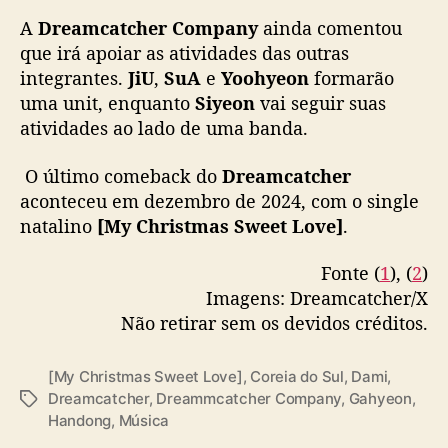
o
다.
A
Dreamcatcher Company
ainda comentou
r
e
que irá apoiar as atividades das outras
🔗
https://t.co/VH6GxXiLUL
#드림캐쳐
n
integrantes.
JiU
,
SuA
e
Yoohyeon
formarão
#Dreamcatcher
o
uma unit, enquanto
Siyeon
vai seguir suas
v
— 드림캐쳐 Dreamcatcher
atividades ao lado de uma banda.
a
(@hf_dreamcatcher)
March 10, 2025
m
O último comeback do
Dreamcatcher
c
aconteceu em dezembro de 2024, com o single
o
natalino
[My Christmas Sweet Love]
.
n
t
r
Fonte (
1
), (
2
)
a
Imagens: Dreamcatcher/X
t
Não retirar sem os devidos créditos.
o
[My Christmas Sweet Love]
,
Coreia do Sul
,
Dami
,
Dreamcatcher
,
Dreammcatcher Company
,
Gahyeon
,
T
Handong
,
Música
a
g