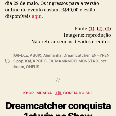
dia 29 de maio. Os ingressos para a versão
online do evento custam R$40,00 e estão
disponíveis
aqui
.
Fonte (
1
), (
2
), (
3
)
Imagens: reprodução
Não retirar sem os devidos créditos.
(G)I-DLE
,
AB6IX
,
Alemanha
,
Dreamcatcher
,
ENHYPEN
,
K-pop
,
Kai
,
KPOP.FLEX
,
MAMAMOO
,
MONSTA X
,
nct
T
dream
,
ONEUS
a
g
s
C
KPOP
MÚSICA
🇰🇷 COREIA DO SUL
a
Dreamcatcher conquista
t
e
g