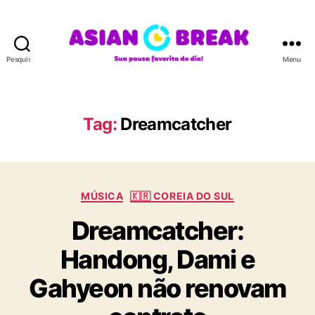
Pesquisar
Menu
A
S
I
A
Tag:
Dreamcatcher
N
B
R
E
C
A
MÚSICA
🇰🇷 COREIA DO SUL
a
K
Dreamcatcher:
t
e
Handong, Dami e
g
o
Gahyeon não renovam
r
i