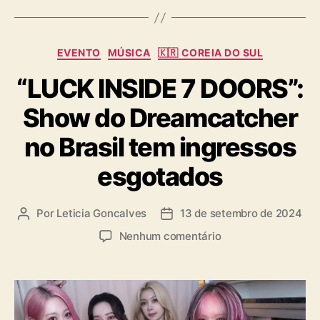
s
C
EVENTO
MÚSICA
🇰🇷 COREIA DO SUL
a
“LUCK INSIDE 7 DOORS”:
t
e
Show do Dreamcatcher
g
o
no Brasil tem ingressos
r
i
esgotados
a
s
Por
Leticia Goncalves
13 de setembro de 2024
A
D
u
a
e
Nenhum comentário
t
t
m
o
a
“
r
d
L
d
e
U
o
p
C