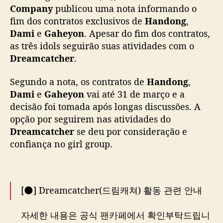
n
Company
publicou uma nota informando o
d
fim dos contratos exclusivos de
Handong
,
o
Dami
e
Gaheyon
. Apesar do fim dos contratos,
n
as três idols seguirão suas atividades com o
g
Dreamcatcher
.
,
D
Segundo a nota, os contratos de
Handong
,
a
Dami
e
Gaheyon
vai até 31 de março e a
m
i
decisão foi tomada após longas discussões. A
e
opção por seguirem nas atividades do
G
Dreamcatcher
se deu por consideração e
a
confiança no girl group.
h
y
e
o
[🌑] Dreamcatcher(드림캐쳐) 활동 관련 안내
n
n
자세한 내용은 공식 팬카페에서 확인부탁드립니
ã