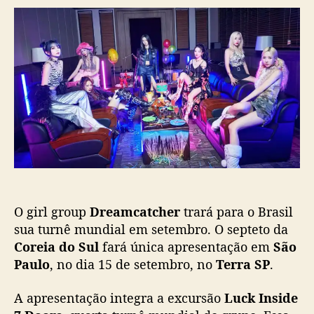
r
d
L
d
e
u
o
p
c
p
u
k
o
b
I
s
l
n
t
i
s
c
i
a
d
ç
e
ã
7
o
D
o
O girl group
Dreamcatcher
trará para o Brasil
o
r
sua turnê mundial em setembro. O septeto da
s
Coreia do Sul
fará única apresentação em
São
”
Paulo
, no dia 15 de setembro, no
Terra SP
.
:
D
A apresentação integra a excursão
Luck Inside
r