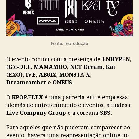
o
p
a
Fonte: reprodução
O evento contou com a presença de
ENHYPEN,
(G)I-DLE, MAMAMOO, NCT Dream, Kai
(EXO), IVE, AB6IX, MONSTA X,
Dreamcatcher
e
ONEUS
.
O
KPOP.FLEX
é uma parceria entre empresas
alemãs de entretenimento e eventos, a inglesa
Live Company Group
e a coreana
SBS.
Para aqueles que não puderam comparecer ao
evento, haverá uma reapresentação online no