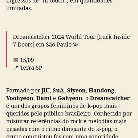
ingressos de “hi-touch”, em quantidades
o
limitadas.
s
h
o
w
Dreamcatcher 2024 World Tour [Luck Inside
n
7 Doors] em São Paulo 💫
o
B
📅 15/09
r
📍 Terra SP
a
s
i
Vendas a partir deste sábado ao meio-dia,
l
Formado por
JiU
,
SuA
,
Siyeon
,
Handong
,
pela
@shotgunbrasil
!
e
Yoohyeon
,
Dami
e
Gahyeon
, o
Dreamcatcher
🔗 Saiba mais:
m
é um dos grupos femininos de k-pop mais
https://t.co/O227BRT3Au
#DreamcatchernoBr
s
queridos pelo público brasileiro. Conhecido por
asil
#LuckInside7Doors
e
misturar referências do rock e melodias mais
pic.twitter.com/A6x2zlSDwK
t
pesadas com o ritmo dançante do k-pop, o
e
— Highway Star (@followhwstar)
June 3,
m
grupo conquistou fãs com uma sonoridade