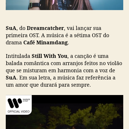
a
ã
t
o
c
h
SuA
, do
Dreamcatcher
, vai lançar sua
e
r
primeira OST. A música é a sétima OST do
)
drama
Café Minamdang
.
l
a
Intitulada
Still With You
, a canção é uma
n
balada romântica com arranjos feitos no violão
ç
que se misturam em harmonia com a voz de
a
SuA
. Em sua letra, a música faz referência a
O
um amor que durará para sempre.
S
T
p
a
r
a
“
C