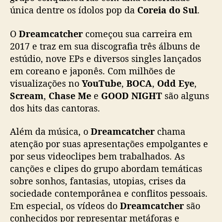
2024
b
única dentre os ídolos pop da
Coreia do Sul
.
r
o
O
Dreamcatcher
começou sua carreira em
2017 e traz em sua discografia três álbuns de
estúdio, nove EPs e diversos singles lançados
em coreano e japonês. Com milhões de
visualizações no
YouTube
,
BOCA
,
Odd Eye
,
Scream
,
Chase Me
e
GOOD NIGHT
são alguns
dos hits das cantoras.
Além da música, o
Dreamcatcher
chama
atenção por suas apresentações empolgantes e
por seus videoclipes bem trabalhados. As
canções e clipes do grupo abordam temáticas
sobre sonhos, fantasias, utopias, crises da
sociedade contemporânea e conflitos pessoais.
Em especial, os vídeos do
Dreamcatcher
são
conhecidos por representar metáforas e