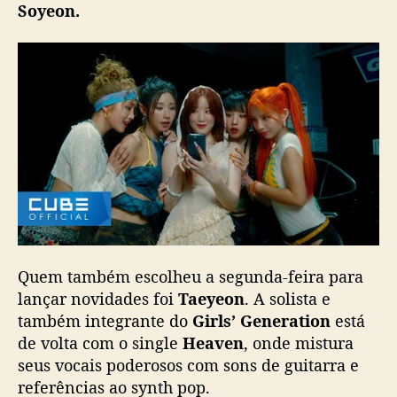
Soyeon.
e
a
m
c
a
t
c
h
e
r
,
(
G
)
Quem também escolheu a segunda-feira para
I
lançar novidades foi
Taeyeon
. A solista e
-
também integrante do
Girls’ Generation
está
D
de volta com o single
Heaven
, onde mistura
L
seus vocais poderosos com sons de guitarra e
E
e
referências ao synth pop.