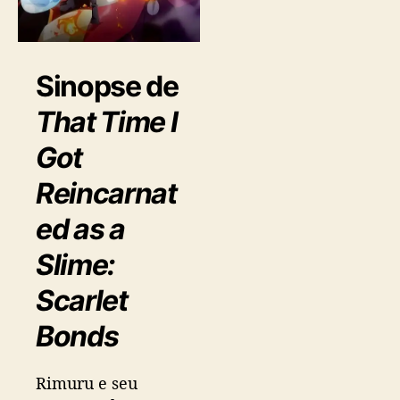
ç
õ
e
Sinopse de
s
That Time I
Got
Reincarnat
ed as a
Slime:
Scarlet
Bonds
Rimuru e seu