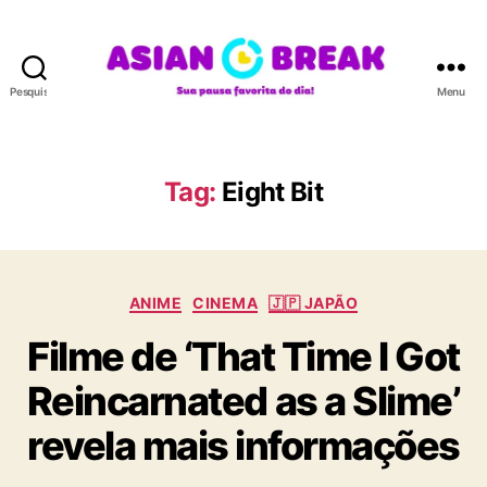
Pesquisar
Menu
A
S
I
A
Tag:
Eight Bit
N
B
R
E
C
A
ANIME
CINEMA
🇯🇵 JAPÃO
a
K
Filme de ‘That Time I Got
t
e
Reincarnated as a Slime’
g
o
revela mais informações
r
i