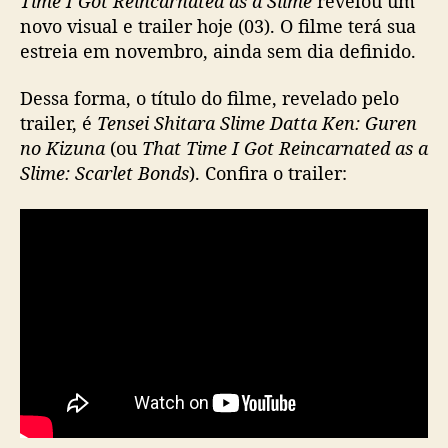
Time I Got Reincarnated as a Slime
revelou um
G
novo visual e trailer hoje (03). O filme terá sua
o
estreia em novembro, ainda sem dia definido.
t
R
Dessa forma, o título do filme, revelado pelo
e
trailer, é
Tensei Shitara Slime Datta Ken: Guren
i
no Kizuna
(ou
That Time I Got Reincarnated as a
n
c
Slime: Scarlet Bonds
). Confira o trailer:
a
r
n
a
t
e
d
a
s
a
S
l