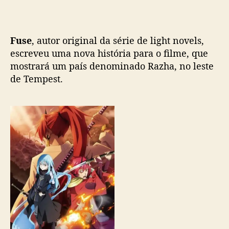
i
m
e
’
Fuse
, autor original da série de light novels,
r
escreveu uma nova história para o filme, que
e
mostrará um país denominado Razha, no leste
v
de Tempest.
e
l
a
m
a
i
s
i
n
f
o
r
m
a