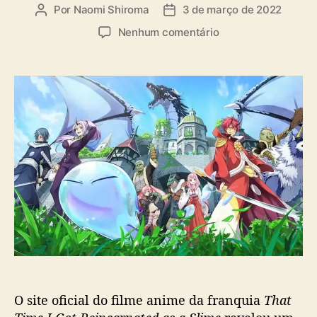
a
Por
Naomi Shiroma
3 de março de 2022
A
D
s
u
a
e
Nenhum comentário
t
t
m
o
a
F
r
d
i
d
e
l
o
p
m
p
u
e
o
b
d
s
l
e
t
i
‘
c
T
a
h
ç
a
ã
t
o
T
i
m
e
O site oficial do filme anime da franquia
That
I