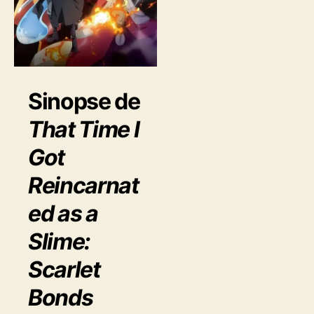
m
a
ç
õ
e
s
Sinopse de
That Time I
Got
Reincarnat
ed as a
Slime:
Scarlet
Bonds