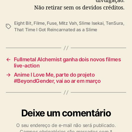
divulgação.
Não retirar sem os devidos créditos.
Eight Bit
,
Filme
,
Fuse
,
Mitz Vah
,
Slime Isekai
,
TenSura
,
T
That Time I Got Reincarnated as a Slime
a
g
s
←
Fullmetal Alchemist ganha dois novos filmes
live-action
→
Anime I Love Me, parte do projeto
#BeyondGender, vai ao ar em março
Deixe um comentário
O seu endereço de e-mail não será publicado.
Campos obrigatórios são marcados com
*