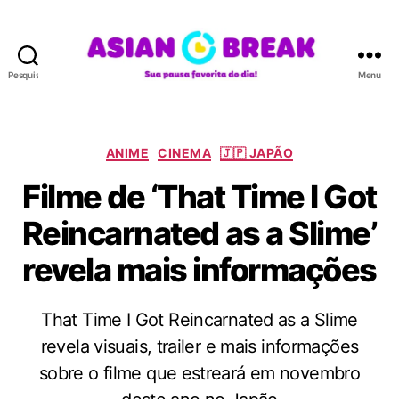
Pesquisar
Menu
A
S
I
A
C
ANIME
CINEMA
🇯🇵 JAPÃO
N
a
Filme de ‘That Time I Got
B
t
R
e
Reincarnated as a Slime’
E
g
A
o
revela mais informações
K
r
i
a
That Time I Got Reincarnated as a Slime
s
revela visuais, trailer e mais informações
sobre o filme que estreará em novembro