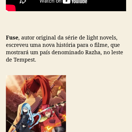
l
i
m
e
’
Fuse
, autor original da série de light novels,
r
escreveu uma nova história para o filme, que
e
v
mostrará um país denominado Razha, no leste
e
de Tempest.
l
a
m
a
i
s
i
n
f
o
r