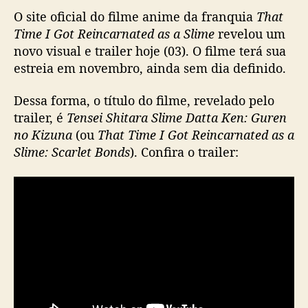
e
O site oficial do filme anime da franquia
That
I
Time I Got Reincarnated as a Slime
revelou um
G
o
novo visual e trailer hoje (03). O filme terá sua
t
estreia em novembro, ainda sem dia definido.
R
e
Dessa forma, o título do filme, revelado pelo
i
trailer, é
Tensei Shitara Slime Datta Ken: Guren
n
no Kizuna
(ou
That Time I Got Reincarnated as a
c
Slime: Scarlet Bonds
). Confira o trailer:
a
r
n
a
t
e
d
a
s
a
S