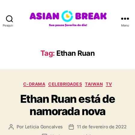
Pesquisar
Menu
A
S
I
A
Tag:
Ethan Ruan
N
B
R
E
C
A
C-DRAMA
CELEBRIDADES
TAIWAN
TV
a
K
Ethan Ruan está de
t
e
namorada nova
g
o
r
Por
Leticia Goncalves
11 de fevereiro de 2022
A
D
i
u
a