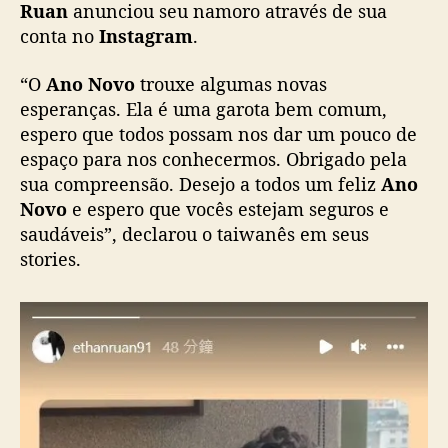
Ruan
anunciou seu namoro através de sua
r
conta no
Instagram
.
a
d
“O
Ano Novo
trouxe algumas novas
a
n
esperanças. Ela é uma garota bem comum,
o
espero que todos possam nos dar um pouco de
v
espaço para nos conhecermos. Obrigado pela
a
sua compreensão. Desejo a todos um feliz
Ano
Novo
e espero que vocês estejam seguros e
saudáveis”, declarou o taiwanês em seus
stories.