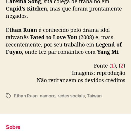
Lareina Song
, sua colega de trabalho em
Cupid’s Kitchen
, mas que foram prontamente
negados.
Ethan Ruan
é conhecido pelo drama idol
taiwanês
Fated to Love You
(2008) e, mais
recentemente, por seu trabalho em
Legend of
Fuyao
, onde fez par romântico com
Yang Mi
.
Fonte (
1
), (
2
)
Imagens: reprodução
Não retirar sem os devidos créditos
Ethan Ruan
,
namoro
,
redes sociais
,
Taiwan
T
a
g
s
Sobre