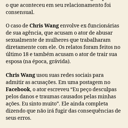
C
o que aconteceu em seu relacionamento foi
h
consensual.
r
i
O caso de
Chris Wang
envolve ex-funcionárias
s
de sua agência, que acusam o ator de abusar
W
sexualmente de mulheres que trabalharam
a
diretamente com ele. Os relatos foram feitos no
n
g
último 18 e também acusam o ator de trair sua
e
esposa (na época, grávida).
n
f
Chris Wang
usou suas redes sociais para
r
admitir as acusações. Em uma postagem no
e
Facebook
, o ator escreveu “Eu peço desculpas
n
pelos danos e traumas causados pelas minhas
t
ações. Eu sinto muito”. Ele ainda completa
a
m
dizendo que não irá fugir das consequências de
a
seus erros.
c