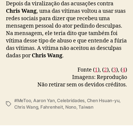
u
Depois da viralização das acusações contra
s
Chris Wang
, uma das vítimas voltou a usar suas
a
redes sociais para dizer que recebeu uma
ç
mensagem pessoal do ator pedindo desculpas.
õ
Na mensagem, ele teria dito que também foi
e
vítima desse tipo de abuso e que entende a fúria
s
d
das vítimas. A vítima não aceitou as desculpas
e
dadas por
Chris Wang
.
a
s
Fonte (
1
), (
2
), (
3
), (
4
)
s
Imagens: Reprodução
é
Não retirar sem os devidos créditos.
d
i
o
#MeToo
,
Aaron Yan
,
Celebridades
,
Chen Hsuan-yu
,
T
s
Chris Wang
,
Fahrenheit
,
Nono
,
Taiwan
a
e
g
x
s
u
a