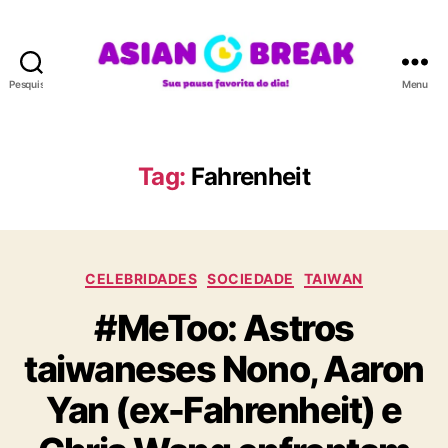
Pesquisar
Menu
A
S
I
A
Tag:
Fahrenheit
N
B
R
E
C
A
CELEBRIDADES
SOCIEDADE
TAIWAN
a
K
#MeToo: Astros
t
e
taiwaneses Nono, Aaron
g
o
Yan (ex-Fahrenheit) e
r
i