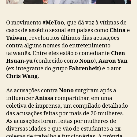
o
o
s
t
a
O movimento
#MeToo
, que dá voz à vítimas de
i
casos de assédio sexual em países como
China
e
w
Taiwan
, revelou nos últimos dias acusações
a
contra alguns nomes do entretenimento
n
taiwanês. Entre eles estão o comediante
Chen
e
Hsuan-yu
(conhecido como
Nono
),
Aaron Yan
s
(ex-integrante do grupo
Fahrenheit
) e o ator
e
Chris Wang
.
s
N
o
As acusações contra
Nono
surgiram após a
n
influencer
Anissa
compartilhar, em uma
o
coletiva de imprensa, um compilado detalhado
,
das acusações feitas por mais de 20 mulheres.
A
As acusações foram feitas por mulheres de
a
diversas idades e que vão de estudantes a ex-
r
colegas de trabalho e funcionárias. A própria
o