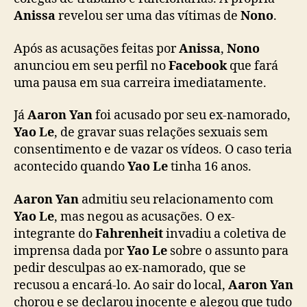
n
Anissa
revelou ser uma das vítimas de
Nono
.
Y
a
Após as acusações feitas por
Anissa
,
Nono
n
anunciou em seu perfil no
Facebook
que fará
(
uma pausa em sua carreira imediatamente.
e
x
Já
Aaron Yan
foi acusado por seu ex-namorado,
-
Yao Le
, de gravar suas relações sexuais sem
F
consentimento e de vazar os vídeos. O caso teria
a
h
acontecido quando
Yao Le
tinha 16 anos.
r
e
Aaron Yan
admitiu seu relacionamento com
n
Yao Le
, mas negou as acusações. O ex-
h
integrante do
Fahrenheit
invadiu a coletiva de
e
imprensa dada por
Yao Le
sobre o assunto para
i
pedir desculpas ao ex-namorado, que se
t
recusou a encará-lo. Ao sair do local,
Aaron Yan
)
e
chorou e se declarou inocente e alegou que tudo