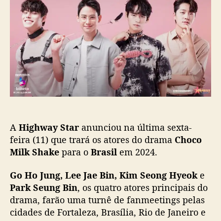
o
p
o
p
u
c
o
b
o
s
l
M
t
i
i
c
l
a
k
ç
S
ã
h
o
a
k
A
Highway Star
anunciou na última sexta-
e
”
feira (11) que trará os atores do drama
Choco
:
Milk Shake
para o
Brasil
em 2024.
E
l
Go Ho Jung, Lee Jae Bin, Kim Seong Hyeok
e
e
Park Seung Bin
, os quatro atores principais do
n
drama, farão uma turnê de fanmeetings pelas
c
cidades de Fortaleza, Brasília, Rio de Janeiro e
o