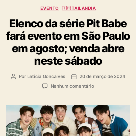
C
EVENTO
🇹🇭 TAILANDIA
a
Elenco da série Pit Babe
t
e
fará evento em São Paulo
g
o
em agosto; venda abre
r
i
neste sábado
a
s
Por
Leticia Goncalves
20 de março de 2024
A
D
u
a
e
Nenhum comentário
t
t
m
o
a
E
r
d
l
d
e
e
o
p
n
p
u
c
o
b
o