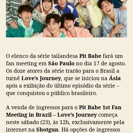
s
l
d
t
i
a
c
s
a
é
ç
r
ã
i
o
e
P
O elenco da série tailandesa
Pit Babe
fará um
i
t
fan meeting em
São Paulo
no dia 17 de agosto.
B
Os doze atores da série trarão para o Brasil a
a
turnê
Love’s Journey
, que se iniciou na
Ásia
b
após a exibição do último episódio da série –
e
que conquistou o público brasileiro.
f
a
A venda de ingressos para o
Pit Babe 1st Fan
r
Meeting in Brazil – Love’s Journey
começa
á
e
neste sábado (23), às 12h, exclusivamente pela
v
internet na
Shotgun
. Há opções de ingressos