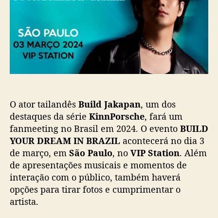
o
b
e
s
l
K
t
i
i
c
n
a
n
ç
P
ã
o
o
r
s
O ator tailandês
Build Jakapan
, um dos
c
h
destaques da série
KinnPorsche
, fará um
e
fanmeeting no Brasil em 2024. O evento
BUILD
,
YOUR DREAM IN BRAZIL
acontecerá no dia 3
B
de março, em
São Paulo
, no
VIP Station
. Além
u
de apresentações musicais e momentos de
i
interação com o público, também haverá
l
opções para tirar fotos e cumprimentar o
d
J
artista.
a