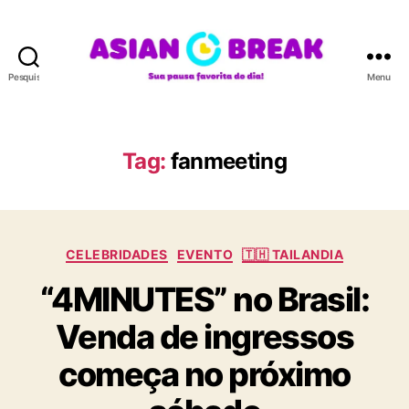
Pesquisar
Menu
A
S
I
A
Tag:
fanmeeting
N
B
R
E
C
A
CELEBRIDADES
EVENTO
🇹🇭 TAILANDIA
a
K
“4MINUTES” no Brasil:
t
e
Venda de ingressos
g
o
começa no próximo
r
i