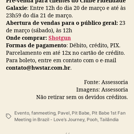
Pré-venda para clientes do Clube Fidelidade
Galaxie
: Entre 12h do dia 20 de março e até às
23h59 do dia 21 de março.
Abertura de vendas para o público geral:
23
de março (sábado), às 12h
Onde comprar:
Shotgun
Formas de pagamento
: Débito, crédito, PIX.
Parcelamento em até 12x no cartão de crédito.
Para boleto, entre em contato com o e-mail
contato@hwstar.com.br
.
Fonte: Assessoria
Imagens: Assessoria
Não retirar sem os devidos créditos.
Evento
,
fanmeeting
,
Pavel
,
Pit Babe
,
Pit Babe 1st Fan
T
Meeting in Brazil - Love’s Journey
,
Pooh
,
Tailândia
a
g