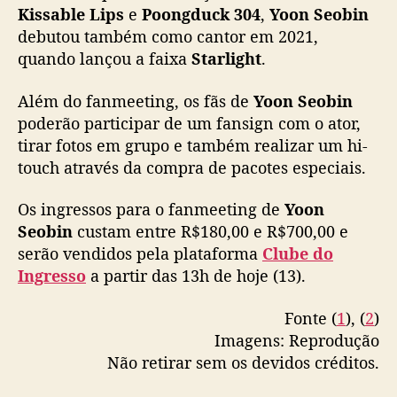
r
Kissable Lips
e
Poongduck 304
,
Yoon Seobin
a
debutou também como cantor em 2021,
Os eventos serão fansign e foto em grupo
s
quando lançou a faixa
Starlight
.
com hi touch na cidade de São Paulo.
i
pic.twitter.com/Nhw1cTqE1T
l
Além do fanmeeting, os fãs de
Yoon Seobin
poderão participar de um fansign com o ator,
— Far Music Entertainment (@farmusicent)
tirar fotos em grupo e também realizar um hi-
November 10, 2023
touch através da compra de pacotes especiais.
Os ingressos para o fanmeeting de
Yoon
Seobin
custam entre R$180,00 e R$700,00 e
serão vendidos pela plataforma
Clube do
Ingresso
a partir das 13h de hoje (13).
Fonte (
1
), (
2
)
Imagens: Reprodução
Não retirar sem os devidos créditos.