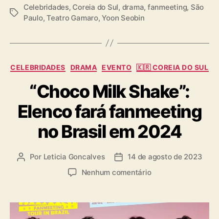
Celebridades
,
Coreia do Sul
,
drama
,
fanmeeting
,
São
T
Paulo
,
Teatro Gamaro
,
Yoon Seobin
a
g
s
C
CELEBRIDADES
DRAMA
EVENTO
🇰🇷 COREIA DO SUL
a
“Choco Milk Shake”:
t
e
Elenco fará fanmeeting
g
o
no Brasil em 2024
r
i
a
Por
Leticia Goncalves
14 de agosto de 2023
A
D
s
u
a
e
Nenhum comentário
t
t
m
o
a
“
r
d
C
d
e
h