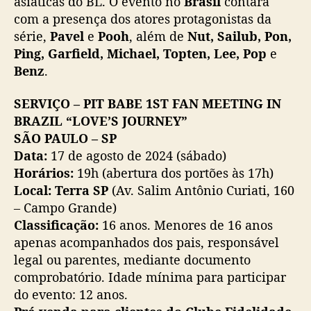
asiáticas do BL. O evento no
Brasil
contará
com a presença dos atores protagonistas da
série,
Pavel
e
Pooh
, além de
Nut, Sailub, Pon,
Ping, Garfield, Michael, Topten, Lee, Pop
e
Benz
.
SERVIÇO – PIT BABE 1ST FAN MEETING IN
BRAZIL “LOVE’S JOURNEY”
SÃO PAULO – SP
Data:
17 de agosto de 2024 (sábado)
Horários:
19h (abertura dos portões às 17h)
Local: Terra SP
(Av. Salim Antônio Curiati, 160
– Campo Grande)
Classificação:
16 anos. Menores de 16 anos
apenas acompanhados dos pais, responsável
legal ou parentes, mediante documento
comprobatório. Idade mínima para participar
do evento: 12 anos.