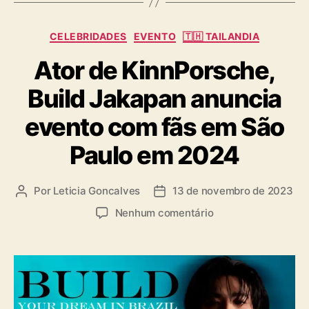
s
C
CELEBRIDADES
EVENTO
🇹🇭 TAILANDIA
a
Ator de KinnPorsche,
t
e
Build Jakapan anuncia
g
o
evento com fãs em São
r
i
Paulo em 2024
a
s
Por
Leticia Goncalves
13 de novembro de 2023
A
D
u
a
e
Nenhum comentário
t
t
m
o
a
A
r
d
t
d
e
o
o
p
r
p
u
d