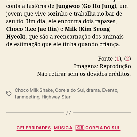
Grupo e…
pic.twitter.com/9uI0huC1Or
conta a história de
Jungwoo
(
Go Ho Jung
), um
l
jovem que vive sozinho e trabalha no bar de
e
— Highway Star (@followhwstar)
August 11,
m
seu tio. Um dia, ele encontra dois rapazes,
2023
2
Choco
(
Lee Jae Bin
) e
Milk
(
Kim Seong
0
Hyeok
), que são a reencarnação dos animais
2
de estimação que ele tinha quando criança.
4
Fonte (
1
), (
2
)
Imagens: Reprodução
Não retirar sem os devidos créditos.
Choco Milk Shake
,
Coreia do Sul
,
drama
,
Evento
,
T
fanmeeting
,
Highway Star
a
g
s
C
CELEBRIDADES
MÚSICA
🇰🇷 COREIA DO SUL
a