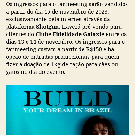
k
Os ingressos para o fanmeeting serão vendidos
a
a partir do dia 15 de novembro de 2023,
p
exclusivamente pela internet através da
a
plataforma
Shotgun
. Haverá pré-venda para
n
clientes do
Clube Fidelidade Galaxie
entre os
a
dias 13 e 14 de novembro. Os ingressos para o
n
u
fanmeeting custam a partir de R$150 e há
n
opção de entradas promocionais para quem
c
fizer a doação de 1kg de ração para cães ou
i
gatos no dia do evento.
a
e
v
e
n
t
o
c
o
m