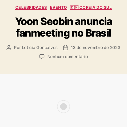
C
CELEBRIDADES
EVENTO
🇰🇷 COREIA DO SUL
a
Yoon Seobin anuncia
t
e
fanmeeting no Brasil
g
o
r
Por
Leticia Goncalves
13 de novembro de 2023
A
D
i
u
a
a
e
Nenhum comentário
t
t
s
m
o
a
Y
r
d
o
d
e
o
o
p
n
p
u
S
o
b
e
s
l
o
t
i
b
c
i
a
n