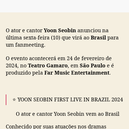
ç
a
ã
n
o
u
n
O ator e cantor
Yoon Seobin
anunciou na
c
i
última sexta-feira (10) que virá ao
Brasil
para
a
um fanmeeting.
f
a
O evento acontecerá em 24 de fevereiro de
n
2024, no
Teatro Gamaro
, em
São Paulo
e é
m
produzido pela
Far Music Entertainment
.
e
e
t
i
⭐ YOON SEOBIN FIRST LIVE IN BRAZIL 2024
n
g
n
O ator e cantor Yoon Seobin vem ao Brasil
o
pela primeira vez para um fanmeeting e fan
B
Conhecido por suas atuações nos dramas
events.