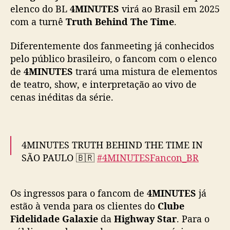
s
elenco do BL
4MINUTES
virá ao Brasil em 2025
i
com a turnê
Truth Behind The Time
.
l
:
Diferentemente dos fanmeeting já conhecidos
V
pelo público brasileiro, o fancom com o elenco
e
de
4MINUTES
trará uma mistura de elementos
n
de teatro, show, e interpretação ao vivo de
d
cenas inéditas da série.
a
d
e
i
n
4MINUTES TRUTH BEHIND THE TIME IN
g
SÃO PAULO 🇧🇷
#4MINUTESFancon_BR
r
e
📆 02/02/2025 (domingo), às 18h
s
Os ingressos para o fancom de
4MINUTES
já
📍 Terra SP
s
estão à venda para os clientes do
Clube
🎫 Vendas a partir de 02/11, ao meio-dia, na
o
Fidelidade Galaxie
da
Highway Star
. Para o
Shotgun 👉
https://t.co/m893l8MDKl
s