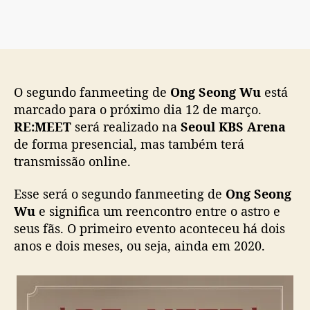
d
ã
e
o
O
n
g
S
O segundo fanmeeting de
Ong Seong Wu
está
e
o
marcado para o próximo dia 12 de março.
n
RE:MEET
será realizado na
Seoul KBS Arena
g
de forma presencial, mas também terá
W
transmissão online.
u
a
Esse será o segundo fanmeeting de
Ong Seong
c
Wu
e significa um reencontro entre o astro e
o
seus fãs. O primeiro evento aconteceu há dois
n
t
anos e dois meses, ou seja, ainda em 2020.
e
c
e
e