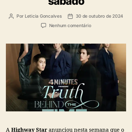
sábado
a
s
Por
Leticia Goncalves
30 de outubro de 2024
A
D
u
a
e
Nenhum comentário
t
t
m
o
a
“
r
d
4
d
e
M
o
p
I
p
u
N
o
b
U
s
l
T
t
i
E
c
S
a
”
ç
n
ã
o
o
B
r
A
Highway Star
anunciou nesta semana que o
a