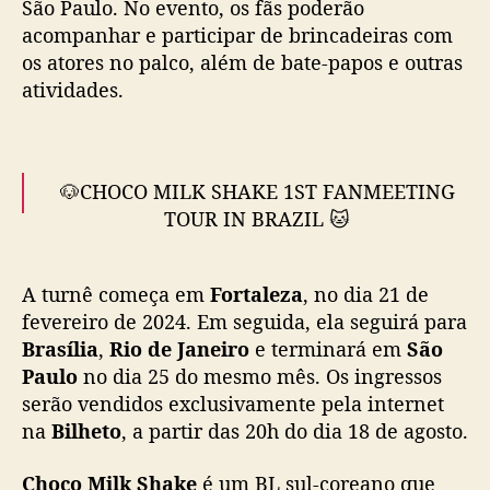
São Paulo. No evento, os fãs poderão
f
a
acompanhar e participar de brincadeiras com
r
os atores no palco, além de bate-papos e outras
á
atividades.
f
a
n
m
🐶CHOCO MILK SHAKE 1ST FANMEETING
e
TOUR IN BRAZIL 🐱
e
t
Com a presença dos quatro atores do elenco:
i
A turnê começa em
Fortaleza
, no dia 21 de
n
Go Ho Jung, Lee Jae Bin, Kim Seong Hyeok e
fevereiro de 2024. Em seguida, ela seguirá para
g
Park Seung Bin
n
Brasília
,
Rio de Janeiro
e terminará em
São
o
Paulo
no dia 25 do mesmo mês. Os ingressos
📍 Fortaleza, Brasília, Rio de Janeiro e São
B
serão vendidos exclusivamente pela internet
Paulo
r
na
Bilheto
, a partir das 20h do dia 18 de agosto.
🗓 Fevereiro de 2024
a
🫰 Fanmeeting, Foto Individual, Foto em
s
Choco Milk Shake
é um BL sul-coreano que
i