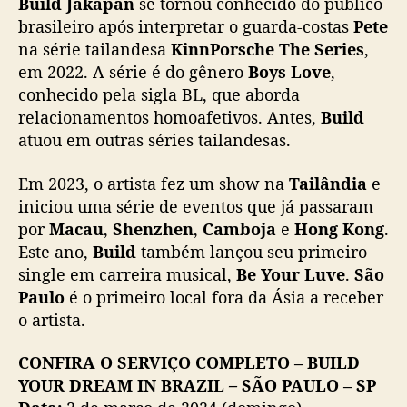
Build Jakapan
se tornou conhecido do público
brasileiro após interpretar o guarda-costas
Pete
na série tailandesa
KinnPorsche
The Series
,
em 2022. A série é do gênero
Boys Love
,
conhecido pela sigla BL, que aborda
relacionamentos homoafetivos. Antes,
Build
atuou em outras séries tailandesas.
Em 2023, o artista fez um show na
Tailândia
e
iniciou uma série de eventos que já passaram
por
Macau
,
Shenzhen
,
Camboja
e
Hong Kong
.
Este ano,
Build
também lançou seu primeiro
single em carreira musical,
Be Your Luve
.
São
Paulo
é o primeiro local fora da Ásia a receber
o artista.
CONFIRA O SERVIÇO COMPLETO – BUILD
YOUR DREAM IN BRAZIL
–
SÃO PAULO – SP