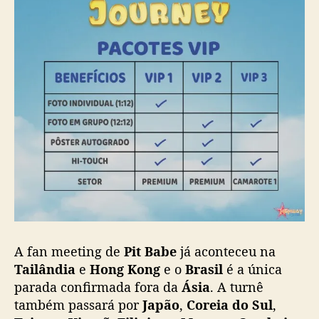
d
o
A fan meeting de
Pit Babe
já aconteceu na
Tailândia
e
Hong Kong
e o
Brasil
é a única
parada confirmada fora da
Ásia
. A turnê
também passará por
Japão
,
Coreia do Sul
,