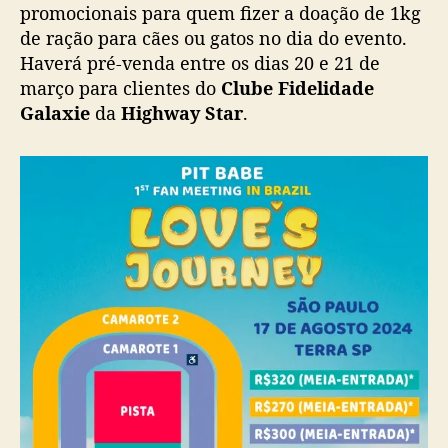
e
promocionais para quem fizer a doação de 1kg
n
de ração para cães ou gatos no dia do evento.
t
Haverá pré-venda entre os dias 20 e 21 de
o
março para clientes do
Clube Fidelidade
e
Galaxie
da
Highway Star
.
m
S
ã
o
P
a
u
l
o
e
m
a
g
o
s
t