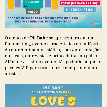
o
;
v
e
n
d
a
O elenco de
Pit Babe
se apresentará em um
a
fan meeting, evento característico da indústria
b
do entretenimento asiático, com apresentações
r
musicais, entrevistas e brincadeiras no palco.
e
Além de assistir o evento, fãs poderão adquirir
n
pacotes VIP para tirar fotos e cumprimentar os
e
s
artistas.
t
e
s
á
b
a