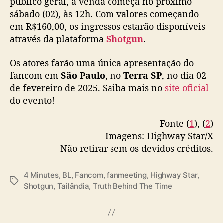
público geral, a venda começa no próximo
c
🔗 Mais informações 👉
sábado (02), às 12h. Com valores começando
o
https://t.co/wnuEvJTfR1
m
em R$160,00, os ingressos estarão disponíveis
e
através da plataforma
Shotgun
.
👉 Se inscreva no Clube Fidelidade…
ç
pic.twitter.com/WKARMRmtmW
a
Os atores farão uma única apresentação do
n
fancom em
São Paulo
, no
Terra SP
, no dia 02
— Highway Star (@followhwstar)
October
o
de fevereiro de 2025. Saiba mais no
28, 2024
site oficial
p
do evento!
r
ó
x
Fonte (
1
), (
2
)
i
Imagens: Highway Star/X
m
Não retirar sem os devidos créditos.
o
s
4 Minutes
,
BL
,
Fancom
,
fanmeeting
,
Highway Star
,
á
T
Shotgun
,
Tailândia
,
Truth Behind The Time
b
a
a
g
d
s
o