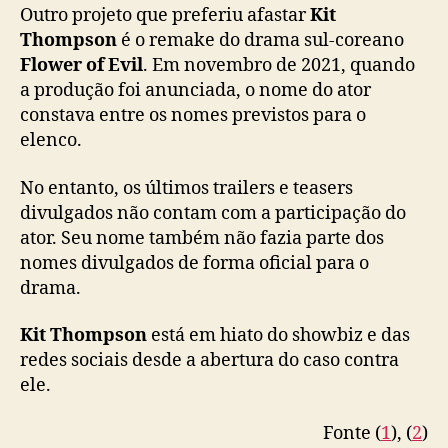
r
Outro projeto que preferiu afastar
Kit
e
Thompson
é o remake do drama sul-coreano
d
Flower of Evil
. Em novembro de 2021, quando
i
r
a produção foi anunciada, o nome do ator
A
constava entre os nomes previstos para o
n
elenco.
a
J
No entanto, os últimos trailers e teasers
a
divulgados não contam com a participação do
l
ator. Seu nome também não fazia parte dos
a
nomes divulgados de forma oficial para o
n
drama.
d
o
n
Kit Thompson
está em hiato do showbiz e das
i
redes sociais desde a abertura do caso contra
ele.
Fonte (
1
), (
2
)