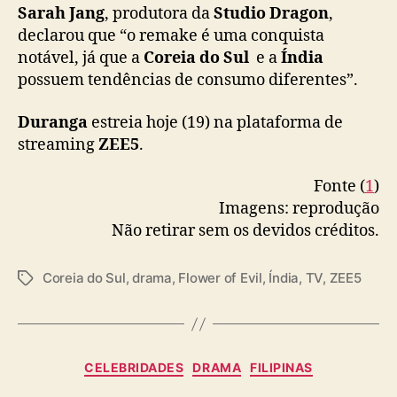
Sarah Jang
, produtora da
Studio Dragon
,
declarou que “o remake é uma conquista
notável, já que a
Coreia do Sul
e a
Índia
possuem tendências de consumo diferentes”.
Duranga
estreia hoje (19) na plataforma de
streaming
ZEE5
.
Fonte (
1
)
Imagens: reprodução
Não retirar sem os devidos créditos.
Coreia do Sul
,
drama
,
Flower of Evil
,
Índia
,
TV
,
ZEE5
T
a
g
s
C
CELEBRIDADES
DRAMA
FILIPINAS
a