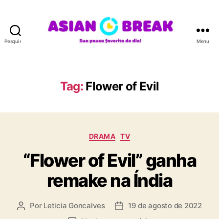
Pesquisar
Menu
A
S
I
A
Tag:
Flower of Evil
N
B
R
E
C
A
DRAMA
TV
a
K
“Flower of Evil” ganha
t
e
remake na Índia
g
o
r
Por
Leticia Goncalves
19 de agosto de 2022
A
D
i
u
a