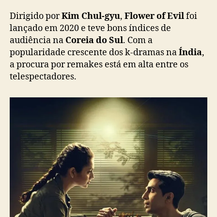
r
Dirigido por
Kim Chul-gyu
,
Flower of Evil
foi
e
lançado em 2020 e teve bons índices de
m
audiência na
Coreia do Sul
. Com a
a
k
popularidade crescente dos k-dramas na
Índia
,
e
a procura por remakes está em alta entre os
n
telespectadores.
a
Í
n
d
i
a