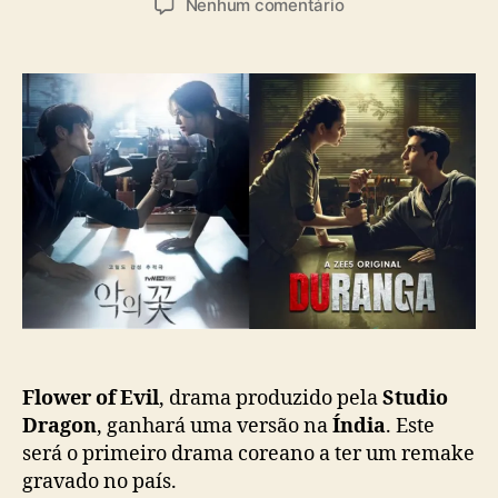
a
e
Nenhum comentário
t
t
s
m
o
a
“
r
d
F
d
e
l
o
p
o
p
u
w
o
b
e
s
l
r
t
i
o
c
f
a
E
ç
v
ã
i
o
l
”
g
Flower of Evil
, drama produzido pela
Studio
a
Dragon
, ganhará uma versão na
Índia
. Este
n
será o primeiro drama coreano a ter um remake
h
gravado no país.
a