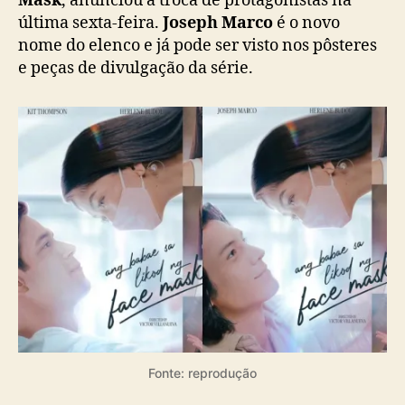
Mask
, anunciou a troca de protagonistas na
l
última sexta-feira.
Joseph Marco
é o novo
h
nome do elenco e já pode ser visto nos pôsteres
o
e peças de divulgação da série.
s
c
a
n
c
e
l
a
d
o
s
a
p
ó
s
a
Fonte: reprodução
g