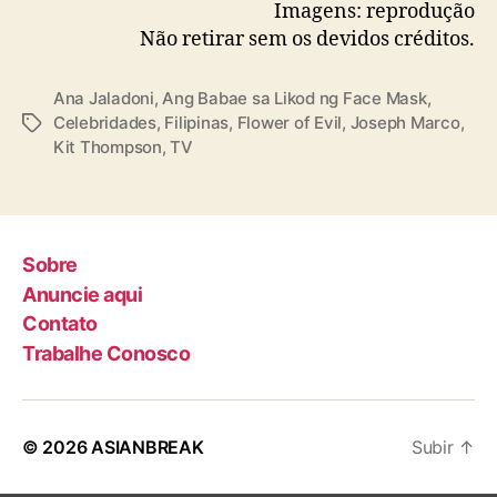
Imagens: reprodução
Não retirar sem os devidos créditos.
Ana Jaladoni
,
Ang Babae sa Likod ng Face Mask
,
Celebridades
,
Filipinas
,
Flower of Evil
,
Joseph Marco
,
T
Kit Thompson
,
TV
a
g
s
Sobre
Anuncie aqui
Contato
Trabalhe Conosco
© 2026
ASIANBREAK
Subir
↑