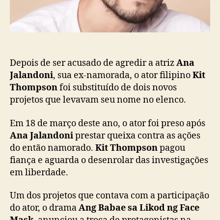
a
:
ç
K
ã
i
o
t
T
h
Depois de ser acusado de agredir a atriz
Ana
o
Jalandoni
, sua ex-namorada, o ator filipino
Kit
m
Thompson
foi substituído de dois novos
p
projetos que levavam seu nome no elenco.
s
o
Em 18 de março deste ano, o ator foi preso após
n
Ana Jalandoni
prestar queixa contra as ações
t
do então namorado.
Kit Thompson
pagou
e
fiança e aguarda o desenrolar das investigações
m
t
em liberdade.
r
a
Um dos projetos que contava com a participação
b
do ator, o drama
Ang Babae sa Likod ng Face
a