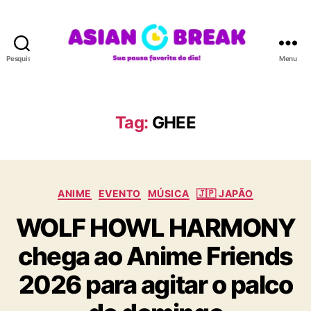
Pesquisar
Menu
A
S
I
A
Tag:
GHEE
N
B
R
E
C
A
ANIME
EVENTO
MÚSICA
🇯🇵 JAPÃO
a
K
WOLF HOWL HARMONY
t
e
chega ao Anime Friends
g
o
2026 para agitar o palco
r
i