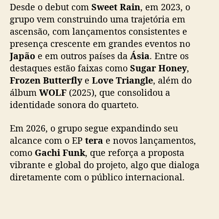
0
Desde o debut com
Sweet Rain
, em 2023, o
2
grupo vem construindo uma trajetória em
6
ascensão, com lançamentos consistentes e
p
presença crescente em grandes eventos no
a
Japão
e em outros países da
Ásia
. Entre os
r
a
destaques estão faixas como
Sugar Honey
,
a
Frozen Butterfly
e
Love Triangle
, além do
g
álbum
WOLF
(2025), que consolidou a
i
identidade sonora do quarteto.
t
a
Em 2026, o grupo segue expandindo seu
r
alcance com o EP
tera
e novos lançamentos,
o
como
Gachi Funk
, que reforça a proposta
p
a
vibrante e global do projeto, algo que dialoga
l
diretamente com o público internacional.
c
o
d
o