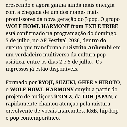
c
crescendo e agora ganha ainda mais energia
h
com a chegada de um dos nomes mais
e
promissores da nova geração do J-pop. O grupo
g
WOLF HOWL HARMONY from EXILE TRIBE
a
está confirmado na programação do domingo,
a
5 de julho, no AF Festival 2026, dentro do
o
evento que transforma o
Distrito Anhembi
em
A
n
um verdadeiro multiverso da cultura pop
i
asiática, entre os dias 2 e 5 de julho. Os
m
ingressos já estão disponíveis.
e
F
Formado por
RYOJI, SUZUKI, GHEE
e
HIROTO
,
r
o
WOLF HOWL HARMONY
surgiu a partir do
i
projeto de audições
iCON Z
, da
LDH JAPAN
, e
e
rapidamente chamou atenção pela mistura
n
d
envolvente de vocais marcantes, R&B, hip-hop
s
e pop contemporâneo.
2