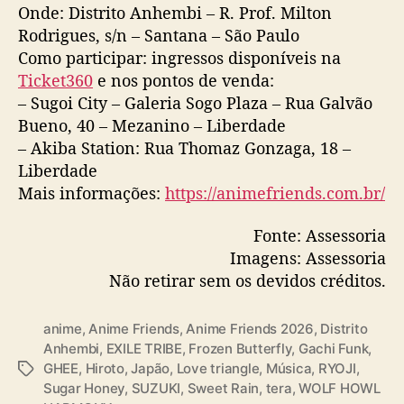
Onde: Distrito Anhembi – R. Prof. Milton
Rodrigues, s/n – Santana – São Paulo
Como participar: ingressos disponíveis na
Ticket360
e nos pontos de venda:
– Sugoi City – Galeria Sogo Plaza – Rua Galvão
Bueno, 40 – Mezanino – Liberdade
– Akiba Station: Rua Thomaz Gonzaga, 18 –
Liberdade
Mais informações:
https://animefriends.com.br/
Fonte: Assessoria
Imagens: Assessoria
Não retirar sem os devidos créditos.
anime
,
Anime Friends
,
Anime Friends 2026
,
Distrito
Anhembi
,
EXILE TRIBE
,
Frozen Butterfly
,
Gachi Funk
,
GHEE
,
Hiroto
,
Japão
,
Love triangle
,
Música
,
RYOJI
,
T
Sugar Honey
,
SUZUKI
,
Sweet Rain
,
tera
,
WOLF HOWL
a