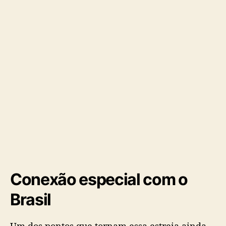
d
o
m
i
n
g
o
Conexão especial com o
Brasil