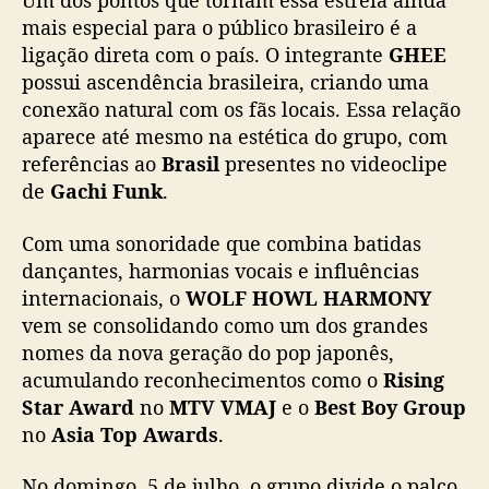
Um dos pontos que tornam essa estreia ainda
mais especial para o público brasileiro é a
ligação direta com o país. O integrante
GHEE
possui ascendência brasileira, criando uma
conexão natural com os fãs locais. Essa relação
aparece até mesmo na estética do grupo, com
referências ao
Brasil
presentes no videoclipe
de
Gachi Funk
.
Com uma sonoridade que combina batidas
dançantes, harmonias vocais e influências
internacionais, o
WOLF HOWL HARMONY
vem se consolidando como um dos grandes
nomes da nova geração do pop japonês,
acumulando reconhecimentos como o
Rising
Star Award
no
MTV VMAJ
e o
Best Boy Group
no
Asia Top Awards
.
No domingo, 5 de julho, o grupo divide o palco