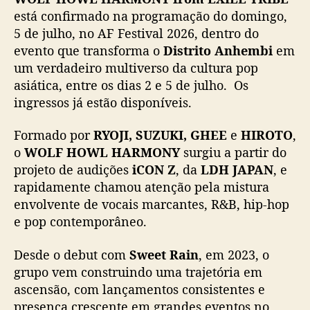
a
está confirmado na programação do domingo,
o
5 de julho, no AF Festival 2026, dentro do
A
evento que transforma o
Distrito Anhembi
em
n
um verdadeiro multiverso da cultura pop
i
asiática, entre os dias 2 e 5 de julho. Os
m
ingressos já estão disponíveis.
e
F
r
Formado por
RYOJI, SUZUKI, GHEE
e
HIROTO
,
i
o
WOLF HOWL HARMONY
surgiu a partir do
e
projeto de audições
iCON Z
, da
LDH JAPAN
, e
n
rapidamente chamou atenção pela mistura
d
envolvente de vocais marcantes, R&B, hip-hop
s
e pop contemporâneo.
2
0
Desde o debut com
Sweet Rain
, em 2023, o
2
6
grupo vem construindo uma trajetória em
p
ascensão, com lançamentos consistentes e
a
presença crescente em grandes eventos no