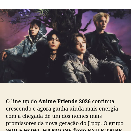
m
o
a
W
r
d
O
d
e
L
o
p
F
p
u
H
o
b
O
s
l
W
t
i
L
c
H
a
A
ç
R
ã
M
o
O
N
Y
O line-up do
Anime Friends 2026
continua
c
crescendo e agora ganha ainda mais energia
h
com a chegada de um dos nomes mais
e
promissores da nova geração do J-pop. O grupo
g
a
WOLF HOWL HARMONY from EXILE TRIBE