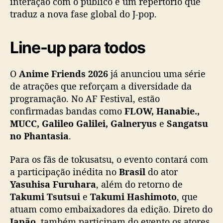
interação com o público e um repertório que
traduz a nova fase global do J-pop.
Line-up para todos
O
Anime Friends 2026
já anunciou uma série
de atrações que reforçam a diversidade da
programação. No AF Festival, estão
confirmadas bandas como
FLOW, Hanabie.,
MUCC, Galileo Galilei, Galneryus
e
Sangatsu
no Phantasia
.
Para os fãs de tokusatsu, o evento contará com
a participação inédita no
Brasil
do ator
Yasuhisa Furuhara
, além do retorno de
Takumi Tsutsui
e
Takumi Hashimoto
, que
atuam como embaixadores da edição. Direto do
Japão
, também participam do evento os atores