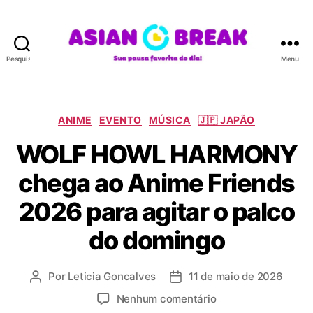
Pesquisar
Menu
A
S
I
A
C
ANIME
EVENTO
MÚSICA
🇯🇵 JAPÃO
N
a
WOLF HOWL HARMONY
B
t
R
e
chega ao Anime Friends
E
g
A
o
2026 para agitar o palco
K
r
i
do domingo
a
s
Por
Leticia Goncalves
11 de maio de 2026
A
D
u
a
e
Nenhum comentário
t
t