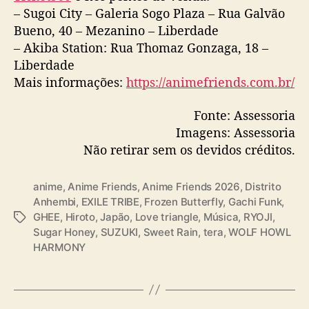
– Sugoi City – Galeria Sogo Plaza – Rua Galvão
Bueno, 40 – Mezanino – Liberdade
– Akiba Station: Rua Thomaz Gonzaga, 18 –
Liberdade
Mais informações:
https://animefriends.com.br/
Fonte: Assessoria
Imagens: Assessoria
Não retirar sem os devidos créditos.
anime
,
Anime Friends
,
Anime Friends 2026
,
Distrito
Anhembi
,
EXILE TRIBE
,
Frozen Butterfly
,
Gachi Funk
,
GHEE
,
Hiroto
,
Japão
,
Love triangle
,
Música
,
RYOJI
,
T
Sugar Honey
,
SUZUKI
,
Sweet Rain
,
tera
,
WOLF HOWL
a
HARMONY
g
s