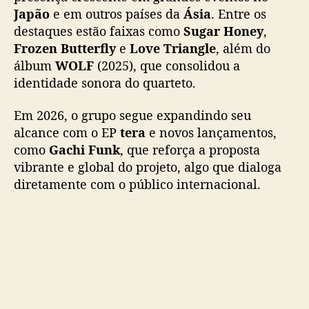
r
Japão
e em outros países da
Ásia
. Entre os
a
destaques estão faixas como
Sugar Honey
,
a
Frozen Butterfly
e
Love Triangle
, além do
g
álbum
WOLF
(2025), que consolidou a
i
t
identidade sonora do quarteto.
a
r
Em 2026, o grupo segue expandindo seu
o
alcance com o EP
tera
e novos lançamentos,
p
como
Gachi Funk
, que reforça a proposta
a
vibrante e global do projeto, algo que dialoga
l
diretamente com o público internacional.
c
o
d
o
d
o
m
i
n