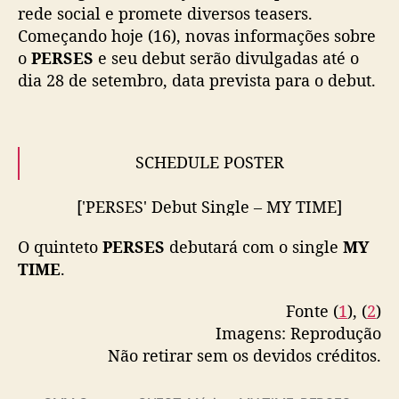
rede social e promete diversos teasers.
#GMMGrammy
pic.twitter.com/1srFlvxmL1
Começando hoje (16), novas informações sobre
— PERSES (@perses_official)
September 16,
o
PERSES
e seu debut serão divulgadas até o
2022
dia 28 de setembro, data prevista para o debut.
SCHEDULE POSTER
['PERSES' Debut Single – MY TIME]
Release on • 2022.09.28 (ICT)
#PERSES
#เพอร์
O quinteto
PERSES
debutará com o single
MY
เซส
#PERSES_MYTIME
#GNEST
TIME
.
#GMMGrammy
pic.twitter.com/V5lLZbO3EZ
Fonte (
1
), (
2
)
— PERSES (@perses_official)
September 15,
2022
Imagens: Reprodução
Não retirar sem os devidos créditos.