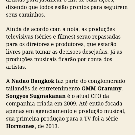
a
dizendo que todos estão prontos para seguirem
s
seus caminhos.
s
u
Ainda de acordo com a nota, as produções
a
televisivas (séries e filmes) serão repassadas
s
para os diretores e produtores, que estarão
a
livres para tomar as decisões desejadas. Já as
t
produções musicais ficarão por conta dos
i
v
artistas.
i
d
A
Nadao Bangkok
faz parte do conglomerado
a
tailandês de entretenimento
GMM Grammy
.
d
Songyos Sugmakanan
é o atual CEO da
e
companhia criada em 2009. Até então focada
s
apenas em agenciamento e produção musical,
sua primeira produção para a TV foi a série
Hormones
, de 2013.