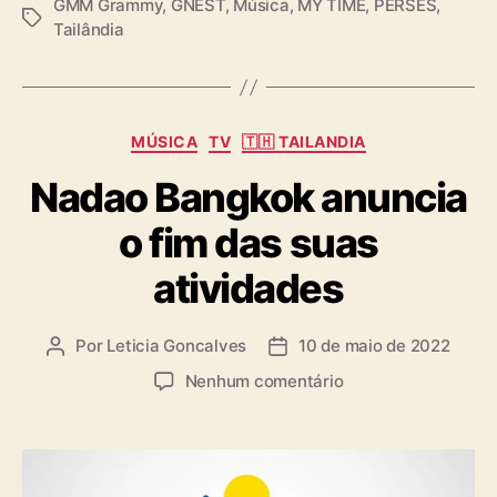
GMM Grammy
,
GNEST
,
Música
,
MY TIME
,
PERSES
,
T
Tailândia
a
g
s
C
MÚSICA
TV
🇹🇭 TAILANDIA
a
Nadao Bangkok anuncia
t
e
o fim das suas
g
o
atividades
r
i
a
Por
Leticia Goncalves
10 de maio de 2022
A
D
s
u
a
e
Nenhum comentário
t
t
m
o
a
N
r
d
a
d
e
d
o
p