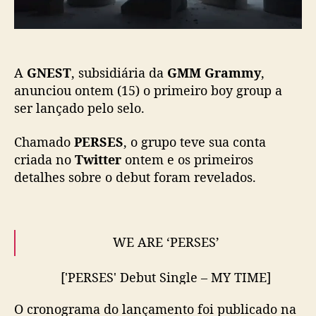
ç
i
ã
a
o
n
o
A
GNEST
, subsidiária da
GMM Grammy
,
v
o
anunciou ontem (15) o primeiro boy group a
b
ser lançado pelo selo.
o
y
Chamado
PERSES
, o grupo teve sua conta
g
criada no
Twitter
ontem e os primeiros
r
detalhes sobre o debut foram revelados.
o
u
p
P
WE ARE ‘PERSES’
E
R
S
['PERSES' Debut Single – MY TIME]
E
Release on • 2022.09.28 (ICT)
#PERSES
#เพอร์
S
O cronograma do lançamento foi publicado na
เซส
#PERSES_MYTIME
#GNEST