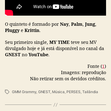
l
e
“
M
O quinteto é formado por
Nay
,
Palm
Y
,
Jung
,
T
Pluggy
e
Krittin
.
I
M
Seu primeiro single,
MY TIME
teve seu MV
E
divulgado hoje e já está disponível no canal da
”
GNEST
no
YouTube
.
Fonte (
1
)
Imagens: reprodução
Não retirar sem os devidos créditos.
GMM Grammy
,
GNEST
,
Música
,
PERSES
,
Tailândia
T
a
g
s