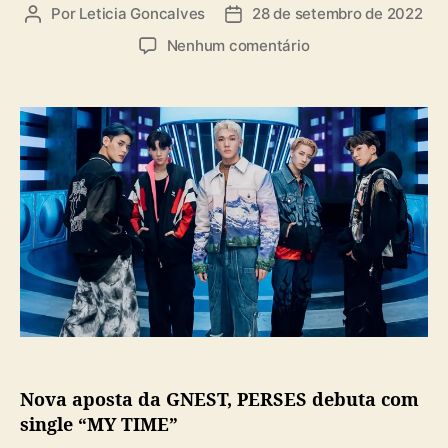
a
Por
Leticia Goncalves
28 de setembro de 2022
A
D
s
u
a
e
Nenhum comentário
t
t
m
o
a
N
r
d
o
d
e
v
o
p
a
p
u
a
o
b
p
s
l
o
t
i
s
c
t
a
a
ç
d
ã
a
o
G
N
Nova aposta da GNEST, PERSES debuta com
E
S
single “MY TIME”
T