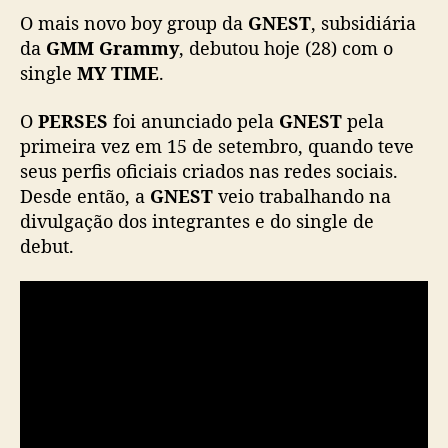
,
O mais novo boy group da
GNEST
, subsidiária
P
da
GMM Grammy
, debutou hoje (28) com o
E
single
MY TIME
.
R
S
O
PERSES
foi anunciado pela
GNEST
pela
E
primeira vez em 15 de setembro, quando teve
S
seus perfis oficiais criados nas redes sociais.
d
e
Desde então, a
GNEST
veio trabalhando na
b
divulgação dos integrantes e do single de
u
debut.
t
a
c
o
m
s
i
n
g