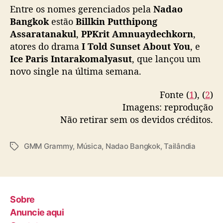
Entre os nomes gerenciados pela
Nadao
Bangkok
estão
Billkin Putthipong
Assaratanakul
,
PPKrit Amnuaydechkorn
,
atores do drama
I Told Sunset About You
, e
Ice Paris Intarakomalyasut
, que lançou um
novo single na última semana.
Fonte (
1
), (
2
)
Imagens: reprodução
Não retirar sem os devidos créditos.
GMM Grammy
,
Música
,
Nadao Bangkok
,
Tailândia
T
a
g
s
Sobre
Anuncie aqui