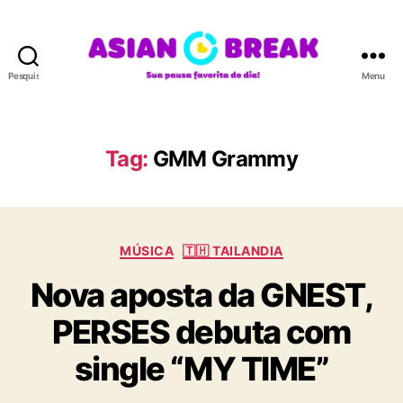
Pesquisar
Menu
A
S
I
A
Tag:
GMM Grammy
N
B
R
E
C
A
MÚSICA
🇹🇭 TAILANDIA
a
K
Nova aposta da GNEST,
t
e
PERSES debuta com
g
o
single “MY TIME”
r
i