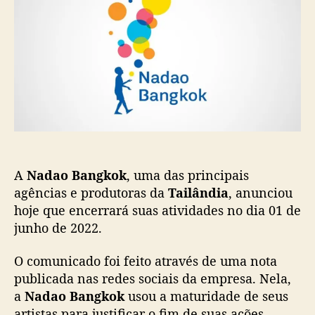
a
p
u
o
o
b
B
s
l
a
t
i
n
c
g
a
k
ç
o
ã
k
o
a
n
A
Nadao Bangkok
, uma das principais
u
n
agências e produtoras da
Tailândia
, anunciou
c
hoje que encerrará suas atividades no dia 01 de
i
junho de 2022.
a
o
O comunicado foi feito através de uma nota
f
publicada nas redes sociais da empresa. Nela,
i
a
Nadao
Bangkok
usou a maturidade de seus
m
artistas para justificar o fim de suas ações,
d