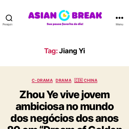
Pesquisar
Menu
A
S
I
A
Tag:
Jiang Yi
N
B
R
E
C
A
C-DRAMA
DRAMA
🇨🇳 CHINA
a
K
Zhou Ye vive jovem
t
e
ambiciosa no mundo
g
o
dos negócios dos anos
r
i