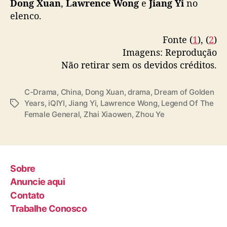
Dong Xuan
,
Lawrence Wong
e
Jiang Yi
no
D
elenco.
r
e
Fonte (
1
), (
2
)
a
Imagens: Reprodução
m
o
Não retirar sem os devidos créditos.
f
G
C-Drama
,
China
,
Dong Xuan
,
drama
,
Dream of Golden
o
Years
,
iQIYI
,
Jiang Yi
,
Lawrence Wong
,
Legend Of The
T
l
Female General
,
Zhai Xiaowen
,
Zhou Ye
a
d
g
e
s
n
Y
e
Sobre
a
Anuncie aqui
r
Contato
s
Trabalhe Conosco
”