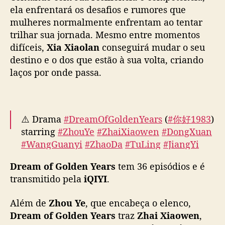
s
ela enfrentará os desafios e rumores que
n
mulheres normalmente enfrentam ao tentar
e
trilhar sua jornada. Mesmo entre momentos
g
ó
difíceis,
Xia Xiaolan
conseguirá mudar o seu
c
destino e o dos que estão à sua volta, criando
i
laços por onde passa.
o
s
d
o
⚠️ Drama
#DreamOfGoldenYears
(
#你好1983
)
s
starring
#ZhouYe
#ZhaiXiaowen
#DongXuan
a
#WangGuanyi
#ZhaoDa
#TuLing
#JiangYi
n
o
#ZhengWei
#LinXiao
#FanLinfeng
#GuiYalei
Dream of Golden Years
tem 36 episódios e é
s
#ZhangDuo
officially will be broadcast on 17
8
transmitido pela
iQIYI
.
March at IQIYI.
pic.twitter.com/hK1yJ0GibC
0
e
Além de
Zhou Ye
, que encabeça o elenco,
— Ultra Melon 🍉 (@ultra_melons)
March 13,
m
Dream of Golden Years
2026
traz
Zhai Xiaowen
,
“