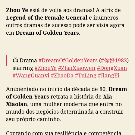
e
Zhou Ye
está de volta aos dramas! A atriz de
m
a
Legend of the Female General
e inúmeros
m
outros dramas de sucesso pode ser vista agora
b
em
Dream of Golden Years
.
i
c
i
o
📺 Drama
#DreamOfGoldenYears
(
#你好1983
)
s
starring
#ZhouYe
#ZhaiXiaowen
#DongXuan
a
#WangGuanyi
#ZhaoDa
#TuLing
#JiangYi
n
#ZhengWei
#LinXiao
#FanLinfeng
o
#GuiYalei
Ambientado no início da década de 80,
Dream
m
release new poster.
u
of Golden Years
retrata a história de
Xia
pic.twitter.com/j8AsXPmeDp
n
Xiaolan
, uma mulher moderna que entra no
d
— Ultra Melon 🍉 (@ultra_melons)
March 17,
mundo dos negócios determinada a construir
o
2026
seu próprio caminho.
d
o
Contando com sua resiliência e competência,