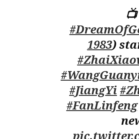

#DreamOfGo
1983
) st
#ZhaiXiao
#WangGuany
#JiangYi
#Z
#FanLinfeng
new
pic.twitte