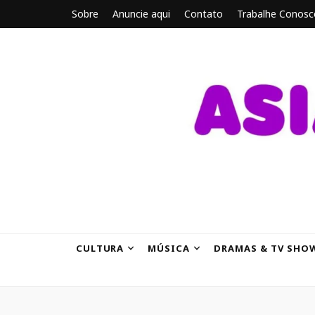
Sobre
Anuncie aqui
Contato
Trabalhe Conosc
ASIANBRE
Tudo sobre o entretenimento asiático.
CULTURA
MÚSICA
DRAMAS & TV SHO