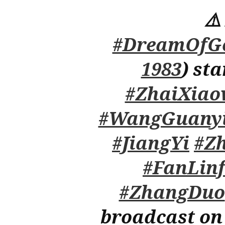
⚠
#DreamOfGo
1983
) st
#ZhaiXiao
#WangGuany
#JiangYi
#Z
#FanLin
#ZhangDuo
broadcast on 