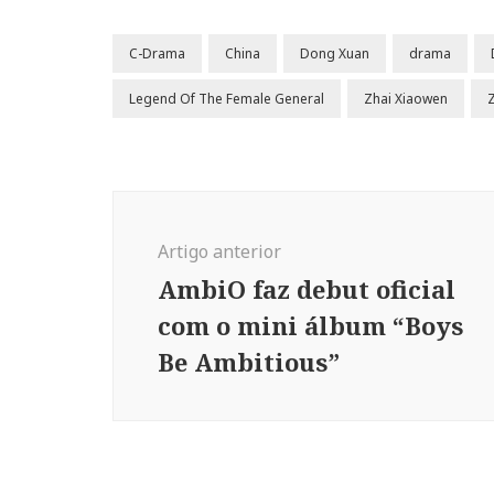
C-Drama
China
Dong Xuan
drama
Legend Of The Female General
Zhai Xiaowen
Navegação
de
Artigo anterior
post
AmbiO faz debut oficial
com o mini álbum “Boys
Be Ambitious”