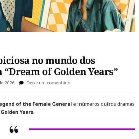
biciosa no mundo dos
m “Dream of Golden Years”
em
de 2026
Deixe um comentário
Zhou
Ye
vive
egend of the Female General
e inúmeros outros dramas
jovem
 Golden Years
.
ambiciosa
no
mundo
dos