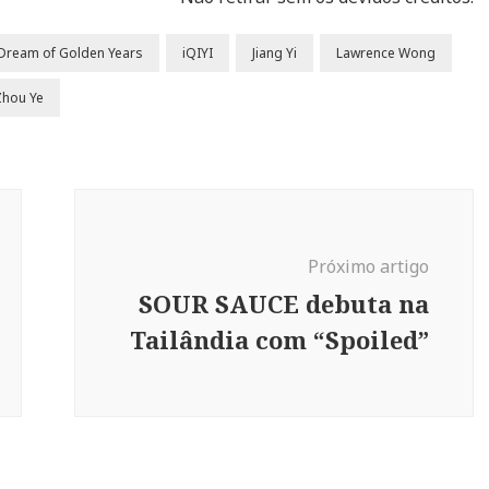
Dream of Golden Years
iQIYI
Jiang Yi
Lawrence Wong
Zhou Ye
Próximo artigo
SOUR SAUCE debuta na
Tailândia com “Spoiled”