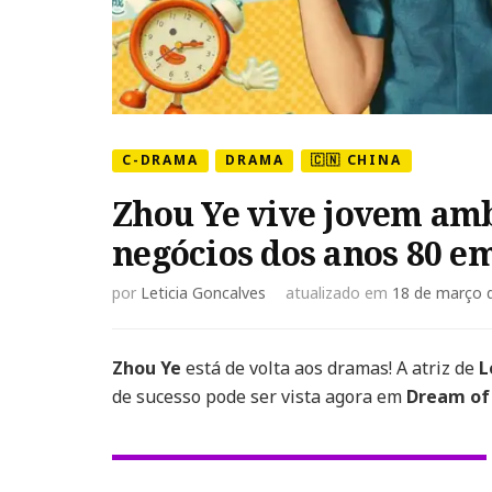
C-DRAMA
DRAMA
🇨🇳 CHINA
Zhou Ye vive jovem am
negócios dos anos 80 e
por
Leticia Goncalves
atualizado em
18 de março 
Zhou Ye
está de volta aos dramas! A atriz de
L
de sucesso pode ser vista agora em
Dream of