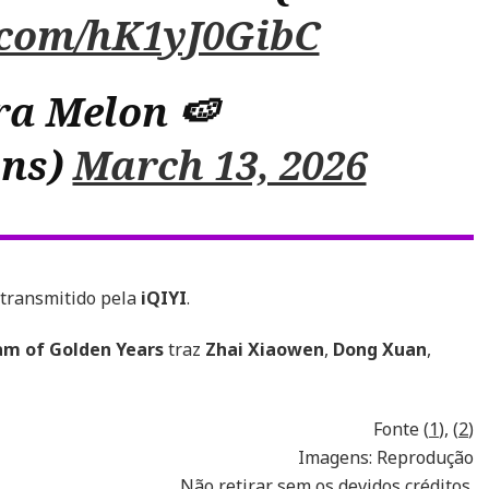
r.com/hK1yJ0GibC
ra Melon 🍉
ons)
March 13, 2026
 transmitido pela
iQIYI
.
am of Golden Years
traz
Zhai Xiaowen
,
Dong Xuan
,
Fonte (
1
), (
2
)
Imagens: Reprodução
Não retirar sem os devidos créditos.