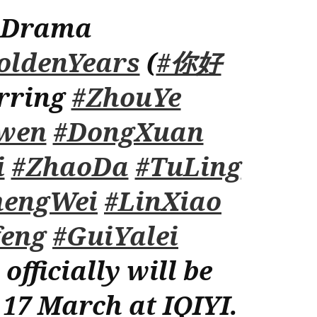
️ Drama
ldenYears
(
#你好
arring
#ZhouYe
wen
#DongXuan
i
#ZhaoDa
#TuLing
hengWei
#LinXiao
feng
#GuiYalei
officially will be
17 March at IQIYI.