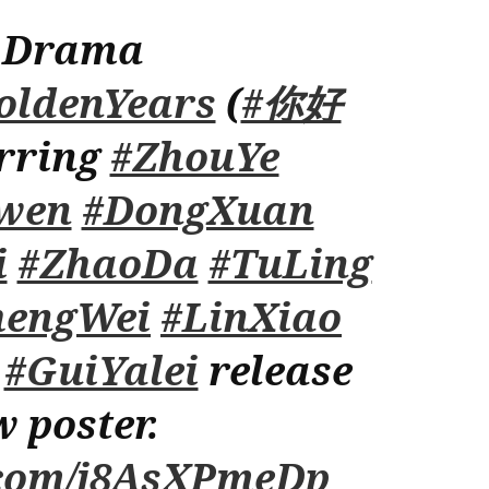
negócios
dos
 Drama
anos
80
ldenYears
(
#你好
em
“Dream
arring
#ZhouYe
of
Golden
Years”
wen
#DongXuan
i
#ZhaoDa
#TuLing
hengWei
#LinXiao
#GuiYalei
release
 poster.
r.com/j8AsXPmeDp