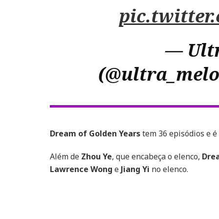
pic.twitte
— Ult
(@ultra_mel
Dream of Golden Years
tem 36 episódios e é
Além de
Zhou Ye
, que encabeça o elenco,
Dre
Lawrence Wong
e
Jiang Yi
no elenco.