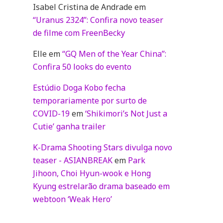
Isabel Cristina de Andrade
em
“Uranus 2324”: Confira novo teaser
de filme com FreenBecky
Elle
em
“GQ Men of the Year China”:
Confira 50 looks do evento
Estúdio Doga Kobo fecha
temporariamente por surto de
COVID-19
em
‘Shikimori’s Not Just a
Cutie’ ganha trailer
K-Drama Shooting Stars divulga novo
teaser - ASIANBREAK
em
Park
Jihoon, Choi Hyun-wook e Hong
Kyung estrelarão drama baseado em
webtoon ‘Weak Hero’