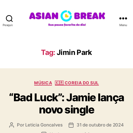
Pesquisar
Menu
A
S
I
A
Tag:
Jimin Park
N
B
R
E
C
A
MÚSICA
🇰🇷 COREIA DO SUL
a
K
“Bad Luck”: Jamie lança
t
e
novo single
g
o
r
Por
Leticia Goncalves
31 de outubro de 2024
A
D
i
u
a