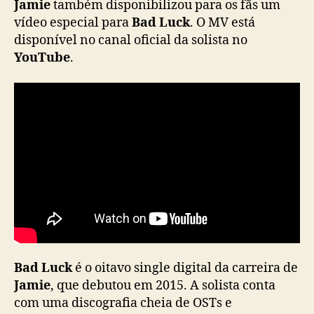
Jamie
também disponibilizou para os fãs um
a
vídeo especial para
Bad Luck
. O MV está
n
disponível no canal oficial da solista no
o
YouTube
.
v
o
s
i
n
g
l
e
Bad Luck
é o oitavo single digital da carreira de
Jamie
, que debutou em 2015. A solista conta
com uma discografia cheia de OSTs e