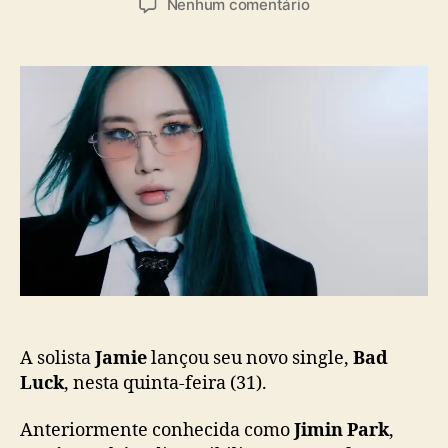
a
e
Nenhum comentário
t
t
s
m
o
a
“
r
d
B
d
e
a
o
p
d
p
u
L
o
b
u
s
l
c
t
i
k
c
”
a
:
ç
J
ã
a
o
m
i
e
A solista
Jamie
lançou seu novo single,
Bad
l
Luck
, nesta quinta-feira (31).
a
n
Anteriormente conhecida como
Jimin Park
,
ç