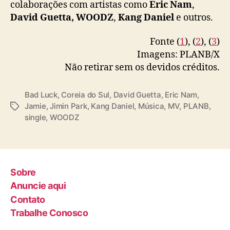
colaborações com artistas como
Eric Nam
,
David Guetta, WOODZ
,
Kang Daniel
e outros.
Fonte (
1
), (
2
), (
3
)
Imagens: PLANB/X
Não retirar sem os devidos créditos.
Bad Luck
,
Coreia do Sul
,
David Guetta
,
Eric Nam
,
Jamie
,
Jimin Park
,
Kang Daniel
,
Música
,
MV
,
PLANB
,
T
single
,
WOODZ
a
g
s
Sobre
Anuncie aqui
Contato
Trabalhe Conosco