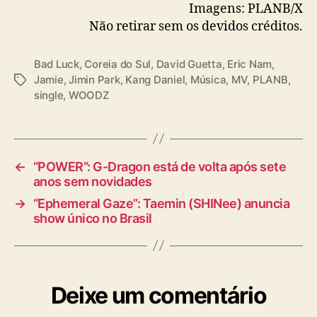
Imagens: PLANB/X
Não retirar sem os devidos créditos.
Bad Luck
,
Coreia do Sul
,
David Guetta
,
Eric Nam
,
Jamie
,
Jimin Park
,
Kang Daniel
,
Música
,
MV
,
PLANB
,
T
single
,
WOODZ
a
g
s
←
“POWER”: G-Dragon está de volta após sete
anos sem novidades
→
“Ephemeral Gaze”: Taemin (SHINee) anuncia
show único no Brasil
Deixe um comentário