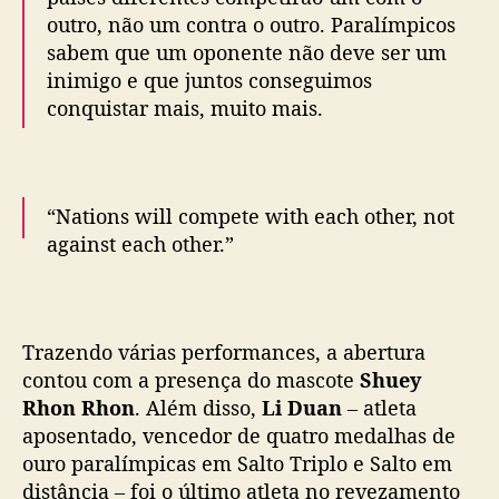
outro, não um contra o outro. Paralímpicos
sabem que um oponente não deve ser um
inimigo e que juntos conseguimos
conquistar mais, muito mais.
“Nations will compete with each other, not
against each other.”
Powerful words from IPC President
@parsonsandrew
– listen to his
Trazendo várias performances, a abertura
#OpeningCeremony
speech in full:
contou com a presença do mascote
Shuey
https://t.co/vVW2yv40lS
#Beijing2022
Rhon Rhon
. Além disso,
Li Duan
– atleta
#WinterParalympics
aposentado, vencedor de quatro medalhas de
pic.twitter.com/Qdhk2qaytv
ouro paralímpicas em Salto Triplo e Salto em
— Paralympic Games (@Paralympics)
March
distância – foi o último atleta no revezamento