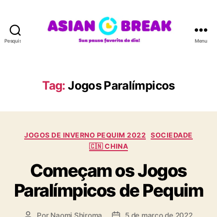
Pesquisar
Menu
A
S
I
A
Tag:
Jogos Paralímpicos
N
B
R
E
C
A
JOGOS DE INVERNO PEQUIM 2022
SOCIEDADE
a
K
🇨🇳 CHINA
t
Começam os Jogos
e
g
Paralímpicos de Pequim
o
r
i
Por
Naomi Shiroma
5 de março de 2022
A
D