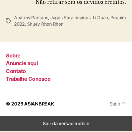
Não retirar sem os devidos créditos.
Andrew Parsons
,
Jogos Paralímpicos
,
Li Duan
,
Pequim
T
2022
,
Shuey Rhon Rhon
a
g
s
Sobre
Anuncie aqui
Contato
Trabalhe Conosco
© 2026
ASIANBREAK
Subir
↑
Sair da versão mobile