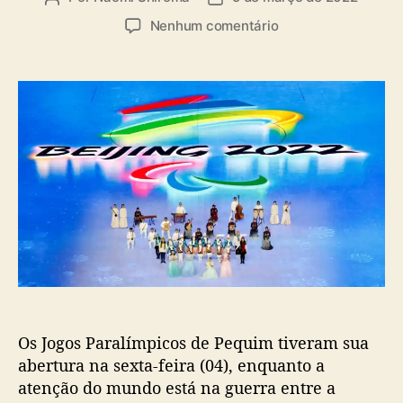
a
u
a
s
e
Nenhum comentário
t
t
m
o
a
C
r
d
o
d
e
m
o
p
e
p
u
ç
o
b
a
s
l
m
t
i
o
c
s
a
J
ç
o
ã
g
o
o
s
Os Jogos Paralímpicos de Pequim tiveram sua
P
a
abertura na sexta-feira (04), enquanto a
r
atenção do mundo está na guerra entre a
a