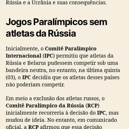
Rússia e a Ucrânia e suas consequências.
l
í
m
Jogos Paralímpicos sem
p
atletas da Rússia
i
c
o
Inicialmente, o
Comitê Paralímpico
s
Internacional
(
IPC
) permitiu que atletas da
d
Rússia e Belarus pudessem competir sob uma
e
P
bandeira neutra, no entanto, na última quinta
e
(03), o
IPC
decidiu que os atletas desses países
q
não poderiam competir.
u
i
Em meio a exclusão dos atletas russos, o
m
Comitê Paralímpico da Rússia
(
RCP
)
inicialmente recorreria à decisão do
IPC
, mas
mudou de ideia. No entanto, em comunicado
oficial, a
RCP
afirmou que essa decisão