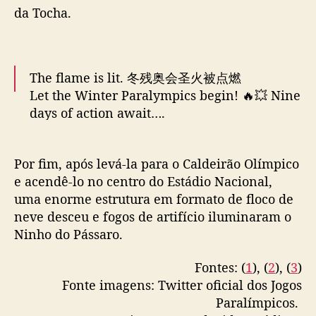
4, 2022
da Tocha.
The flame is lit. 冬残奥会圣火被点燃
Let the Winter Paralympics begin! 🔥💥 Nine
days of action await….
#Beijing2022
#WinterParalympics
#OpeningCeremony
Por fim, após levá-la para o Caldeirão Olímpico
pic.twitter.com/tJN8leE0Ao
e acendê-lo no centro do Estádio Nacional,
— Paralympic Games (@Paralympics)
March
uma enorme estrutura em formato de floco de
4, 2022
neve desceu e fogos de artifício iluminaram o
Ninho do Pássaro.
Fontes: (
1
), (
2
), (
3
)
Fonte imagens: Twitter oficial dos Jogos
Paralímpicos.