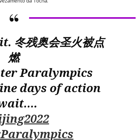
 revezamento da Tocha.
s lit. 冬残奥会圣火被点
燃
nter Paralympics
ine days of action
wait….
ijing2022
rParalympics