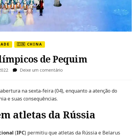
DADE
🇨🇳 CHINA
límpicos de Pequim
em
2022
Deixe um comentário
Começam
os
Jogos
abertura na sexta-feira (04), enquanto a atenção do
Paralímpicos
nia e suas consequências.
de
Pequim
em atletas da Rússia
cional
(
IPC
) permitiu que atletas da Rússia e Belarus