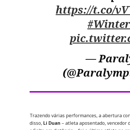
https://t.co/
#Winte
pic.twitte
— Para
(@Paralymp
Trazendo várias performances, a abertura co
disso,
Li Duan
– atleta aposentado, vencedor 