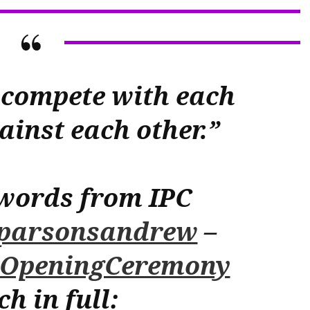
 compete with each
ainst each other.”
words from IPC
parsonsandrew
–
#OpeningCeremony
ch in full: