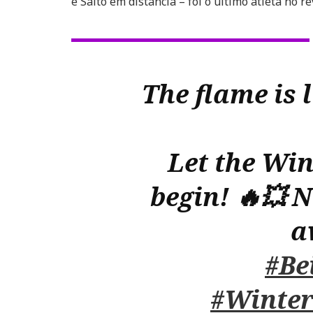
e Salto em distância – foi o último atleta no
The flame i
Let the Wi
begin! 🔥💥 N
a
#Be
#Winte