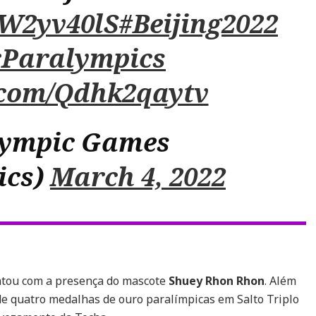
vVW2yv40lS
#Beijing2022
rParalympics
r.com/Qdhk2qaytv
lympic Games
ics)
March 4, 2022
ntou com a presença do mascote
Shuey Rhon Rhon
. Além
de quatro medalhas de ouro paralímpicas em Salto Triplo