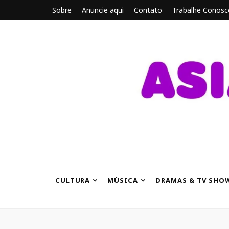
Sobre
Anuncie aqui
Contato
Trabalhe Conosc
ASIANBRE
Tudo sobre o entretenimento asiático.
CULTURA
MÚSICA
DRAMAS & TV SHO