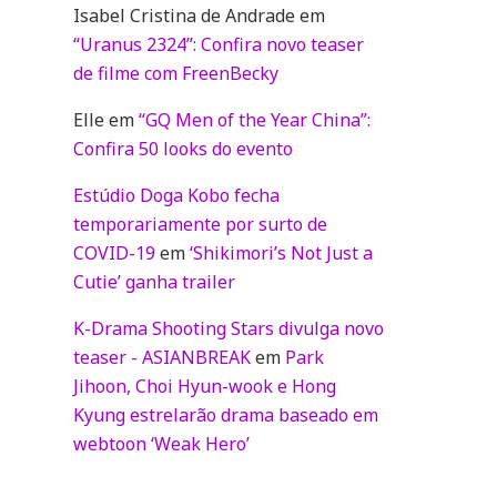
Isabel Cristina de Andrade
em
“Uranus 2324”: Confira novo teaser
de filme com FreenBecky
Elle
em
“GQ Men of the Year China”:
Confira 50 looks do evento
Estúdio Doga Kobo fecha
temporariamente por surto de
COVID-19
em
‘Shikimori’s Not Just a
Cutie’ ganha trailer
K-Drama Shooting Stars divulga novo
teaser - ASIANBREAK
em
Park
Jihoon, Choi Hyun-wook e Hong
Kyung estrelarão drama baseado em
webtoon ‘Weak Hero’