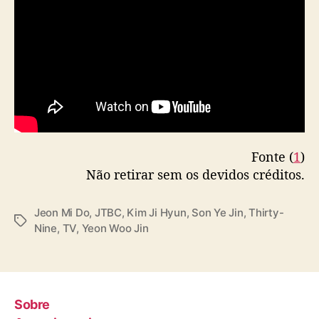
i
n
e
Y
e
o
n
W
o
o
Fonte (
1
)
J
Não retirar sem os devidos créditos.
i
n
Jeon Mi Do
,
JTBC
,
Kim Ji Hyun
,
Son Ye Jin
,
Thirty-
T
Nine
,
TV
,
Yeon Woo Jin
a
g
s
Sobre