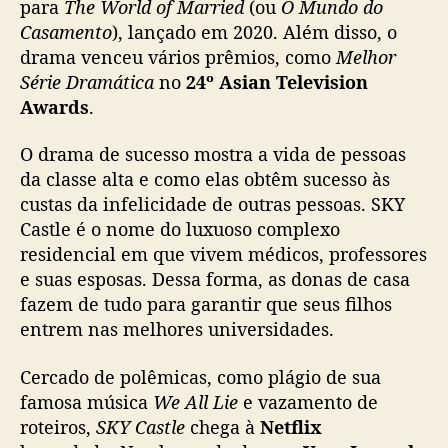
para
The World of Married
(ou
O Mundo do
a
Casamento
), lançado em 2020. Além disso, o
a
o
drama venceu vários prêmios, como
Melhor
c
Série Dramática
no
24º Asian Television
a
Awards
.
t
á
O drama de sucesso mostra a vida de pessoas
l
da classe alta e como elas obtêm sucesso às
o
custas da infelicidade de outras pessoas. SKY
g
Castle é o nome do luxuoso complexo
o
d
residencial em que vivem médicos, professores
a
e suas esposas. Dessa forma, as donas de casa
N
fazem de tudo para garantir que seus filhos
e
entrem nas melhores universidades.
t
f
Cercado de polêmicas, como plágio de sua
l
famosa música
We All Lie
e vazamento de
i
roteiros,
SKY Castle
chega à
Netflix
x