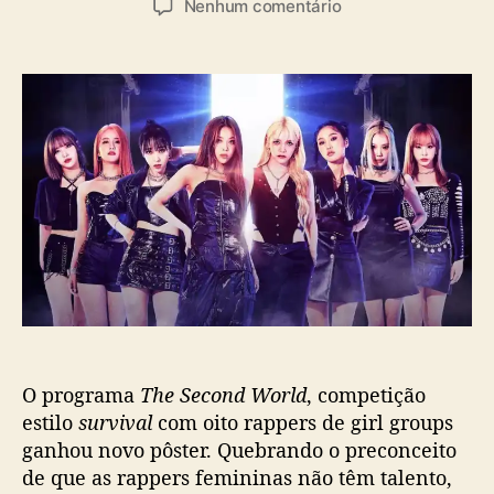
e
Nenhum comentário
t
t
m
o
a
T
r
d
h
d
e
e
o
p
S
p
u
e
o
b
c
s
l
o
t
i
n
c
d
a
W
ç
o
ã
r
o
l
d
O programa
The Second World
, competição
:
J
estilo
survival
com oito rappers de girl groups
T
ganhou novo pôster. Quebrando o preconceito
B
de que as rappers femininas não têm talento,
C