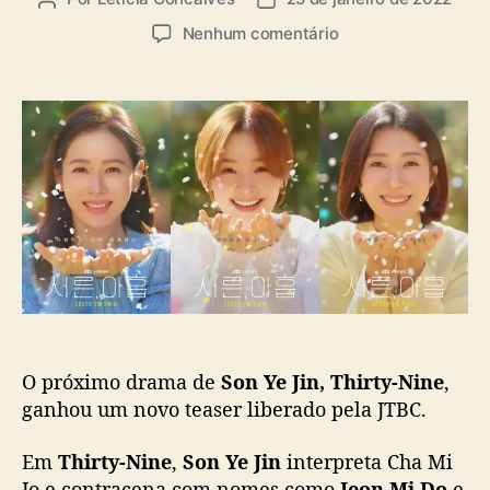
s
u
a
e
Nenhum comentário
t
t
m
o
a
J
r
d
T
d
e
B
o
p
C
p
u
l
o
b
i
s
l
b
t
i
e
c
r
a
a
ç
t
ã
e
o
a
O próximo drama de
Son Ye Jin, Thirty-Nine
,
s
ganhou um novo teaser liberado pela JTBC.
e
r
Em
Thirty-Nine
,
Son Ye Jin
interpreta Cha Mi
d
Jo e contracena com nomes como
Jeon Mi Do
e
e