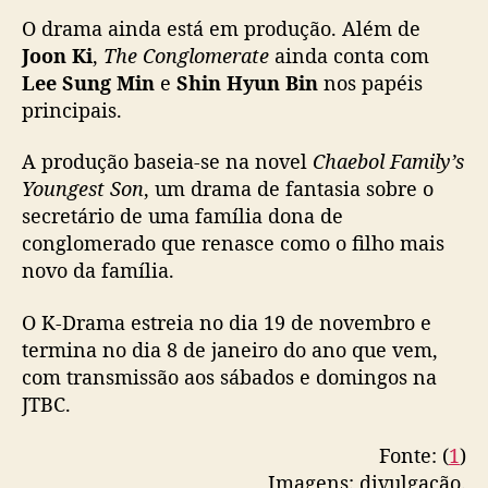
r
O drama ainda está em produção. Além de
a
o
Joon Ki
,
The Conglomerate
ainda conta com
K
Lee Sung Min
e
Shin Hyun Bin
nos papéis
-
principais.
D
r
A produção baseia-se na novel
Chaebol Family’s
a
Youngest Son
, um drama de fantasia sobre o
m
secretário de uma família dona de
a
conglomerado que renasce como o filho mais
‘
novo da família.
T
h
e
O K-Drama estreia no dia 19 de novembro e
C
termina no dia 8 de janeiro do ano que vem,
o
com transmissão aos sábados e domingos na
n
JTBC.
g
l
Fonte: (
1
)
o
Imagens: divulgação.
m