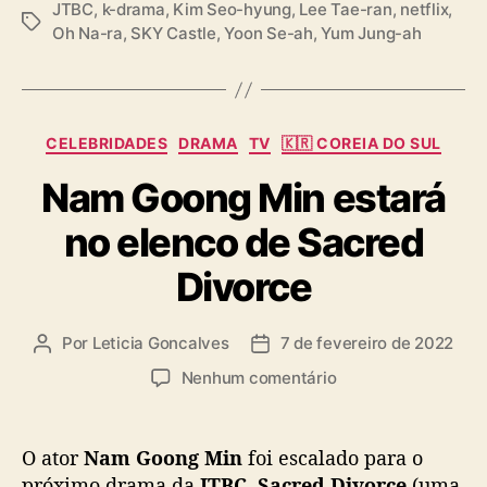
JTBC
,
k-drama
,
Kim Seo-hyung
,
Lee Tae-ran
,
netflix
,
T
Oh Na-ra
,
SKY Castle
,
Yoon Se-ah
,
Yum Jung-ah
a
g
s
C
CELEBRIDADES
DRAMA
TV
🇰🇷 COREIA DO SUL
a
Nam Goong Min estará
t
e
no elenco de Sacred
g
o
Divorce
r
i
a
Por
Leticia Goncalves
7 de fevereiro de 2022
A
D
s
u
a
e
Nenhum comentário
t
t
m
o
a
N
r
d
a
O ator
Nam Goong Min
foi escalado para o
d
e
m
próximo drama da
JTBC
,
Sacred Divorce
(uma