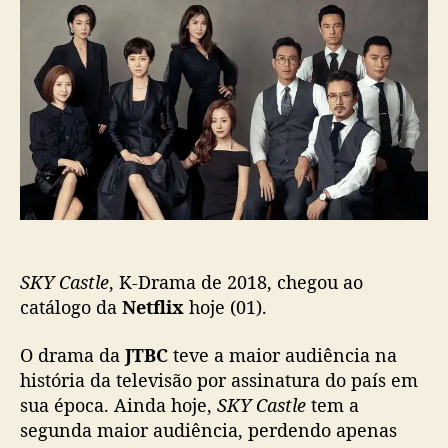
d
e
D
o
p
r
p
u
a
o
b
m
s
l
a
t
i
‘
c
S
a
K
ç
Y
ã
C
o
a
s
SKY Castle
, K-Drama de 2018, chegou ao
t
l
catálogo da
Netflix
hoje (01).
e
’
O drama da
JTBC
teve a maior audiência na
c
história da televisão por assinatura do país em
h
sua época. Ainda hoje,
SKY Castle
tem a
e
segunda maior audiência, perdendo apenas
g