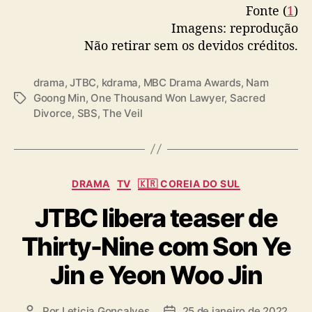
c
Fonte (
1
)
o
Imagens: reprodução
d
Não retirar sem os devidos créditos.
e
S
a
drama
,
JTBC
,
kdrama
,
MBC Drama Awards
,
Nam
c
Goong Min
,
One Thousand Won Lawyer
,
Sacred
T
r
Divorce
,
SBS
,
The Veil
a
e
g
d
s
D
i
C
DRAMA
TV
🇰🇷 COREIA DO SUL
v
a
o
JTBC libera teaser de
t
r
e
c
Thirty-Nine com Son Ye
g
e
o
Jin e Yeon Woo Jin
r
i
a
Por
Leticia Goncalves
25 de janeiro de 2022
A
D