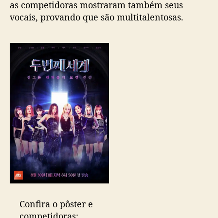
as competidoras mostraram também seus
l
vocais, provando que são multitalentosas.
a
n
ç
a
n
o
v
o
p
ô
s
t
e
r
d
a
c
o
Confira o pôster e
m
competidoras: