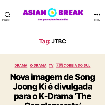
Pesquisar
Menu
A
S
I
A
Tag:
JTBC
N
B
R
E
C
A
DRAMA
K-DRAMA
TV
🇰🇷 COREIA DO SUL
a
K
Nova imagem de Song
t
e
Joong Ki é divulgada
g
o
para o K-Drama ‘The
r
i