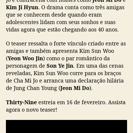
Kim Ji Hyun
. O drama conta como três amigas
T
h
que se conhecem desde quando eram
i
adolescentes lidam com seus sonhos e suas
r
vidas agora que estão chegando aos 40 anos.
t
y
O teaser ressalta o forte vínculo criado entre as
-
amigas e também apresenta Kim Sun Woo
N
(
Yeon Woo Jin
) como o par romântico da
i
personagem de
Son Ye Jin
. Em uma das cenas
n
e
reveladas, Kim Sun Woo corre para os braços
c
de Cha Mi Jo e arranca uma declaração hilária
o
de Jung Chan Young (
Jeon Mi Do
).
m
S
Thirty-Nine
estreia em 16 de fevereiro. Assista
o
agora o novo teaser!
n
Y
e
J