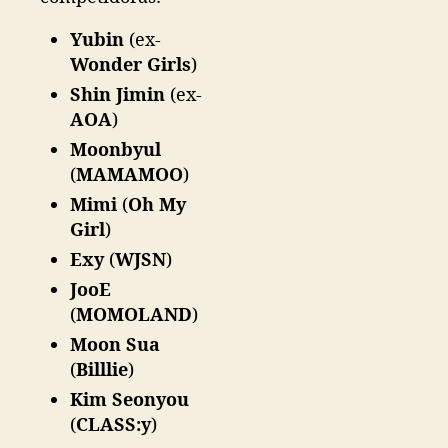
p
e
Yubin
(ex-
t
Wonder Girls
)
i
Shin Jimin
(ex-
ç
AOA
)
ã
o
Moonbyul
d
(
MAMAMOO
)
e
Mimi
(
Oh My
r
Girl
)
a
p
Exy
(
WJSN
)
p
JooE
e
(
MOMOLAND
)
r
s
Moon Sua
(
Billlie
)
Kim Seonyou
(
CLASS:y
)