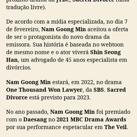
o
p
G
tradução livre).
p
u
o
o
b
o
s
l
De acordo com a mídia especializada, no dia 7
n
t
i
de fevereiro,
Nam Goong Min
aceitou a oferta
g
c
de ser o protagonista do novo drama da
M
a
i
emissora. Sua história é baseada no webtoon
ç
n
de mesmo nome e o ator viverá
Shin Seong
ã
e
Han
, um advogado de 45 anos especialista em
o
s
divórcios.
t
a
Nam Goong Min
estará, em 2022, no drama
r
One Thousand Won Lawyer
, da
SBS
.
Sacred
á
Divorce
está previsto para 2023.
n
o
e
No ano passado,
Nam Goong Min
foi premiado
l
com o
Daesang
no
2021 MBC Drama Awards
e
por sua performance espetacular em
The Veil
.
n