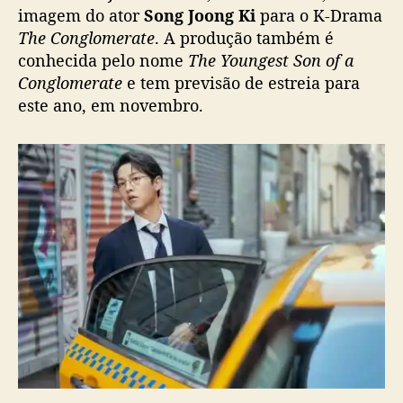
g
imagem do ator
Song Joong Ki
para o K-Drama
J
The Conglomerate
. A produção também é
o
conhecida pelo nome
The Youngest Son of a
o
Conglomerate
e tem previsão de estreia para
n
este ano, em novembro.
g
K
i
é
d
i
v
u
l
g
a
d
a
p
a