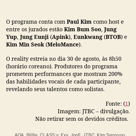
O programa conta com
Paul Kim
como host e
entre os jurados estão
Kim Bum Soo
,
Jung
Yup
,
Jung Eunji
(
Apink
),
Eunkwang
(
BTOB
) e
Kim Min Seok
(
MeloMance
).
O reality estreia no dia 30 de agosto, às 8h50
(horário coreano). Produtores do programa
prometem performances que mostram 200%
das habilidades vocais de cada participante,
revelando seus talentos como solistas.
Fonte: (
1
)
Imagem: JTBC – divulgação.
Não retirar sem os devidos créditos.
AOA
,
Billlie
,
CLASS:y
,
Exy
,
JooE
,
JTBC
,
Kim Seonyou
,