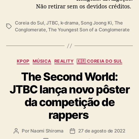
Não retirar sem os devidos créditos.
e
r
a
Coreia do Sul
,
JTBC
,
k-drama
,
Song Joong Ki
,
The
t
T
Conglomerate
,
The Youngest Son of a Conglomerate
e
a
’
g
s
C
KPOP
MÚSICA
REALITY
🇰🇷 COREIA DO SUL
a
The Second World:
t
e
JTBC lança novo pôster
g
o
da competição de
r
i
rappers
a
s
Por
Naomi Shiroma
27 de agosto de 2022
A
D
u
a