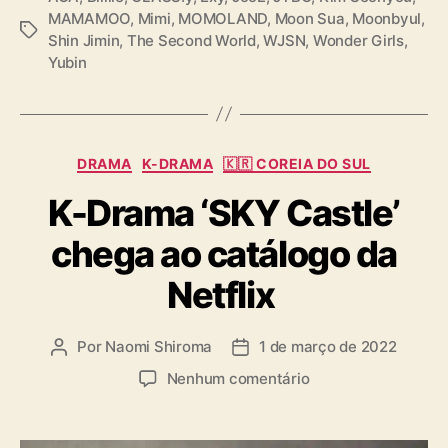
MAMAMOO
,
Mimi
,
MOMOLAND
,
Moon Sua
,
Moonbyul
,
T
Shin Jimin
,
The Second World
,
WJSN
,
Wonder Girls
,
a
Yubin
g
s
C
DRAMA
K-DRAMA
🇰🇷 COREIA DO SUL
a
K-Drama ‘SKY Castle’
t
e
chega ao catálogo da
g
o
Netflix
r
i
a
Por
Naomi Shiroma
1 de março de 2022
A
D
s
u
a
e
Nenhum comentário
t
t
m
o
a
K
r
d
-