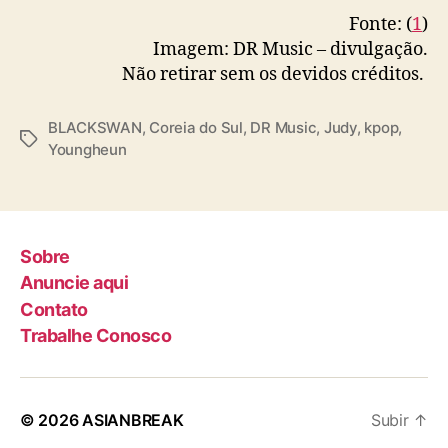
Fonte: (
1
)
Imagem: DR Music – divulgação.
Não retirar sem os devidos créditos.
BLACKSWAN
,
Coreia do Sul
,
DR Music
,
Judy
,
kpop
,
T
Youngheun
a
g
s
Sobre
Anuncie aqui
Contato
Trabalhe Conosco
© 2026
ASIANBREAK
Subir
↑