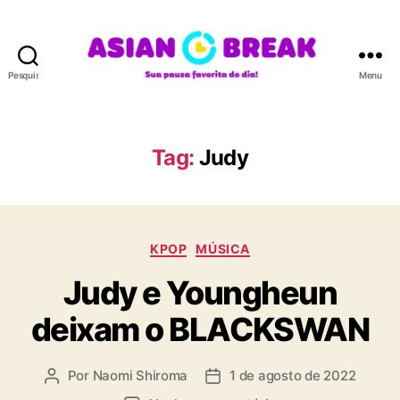
Pesquisar
Menu
A
S
I
A
Tag:
Judy
N
B
R
E
C
A
KPOP
MÚSICA
a
K
Judy e Youngheun
t
e
deixam o BLACKSWAN
g
o
r
Por
Naomi Shiroma
1 de agosto de 2022
A
D
i
u
a