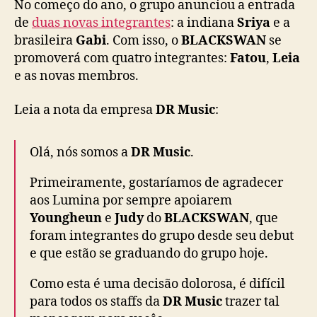
No começo do ano, o grupo anunciou a entrada
m
de
duas novas integrantes
: a indiana
Sriya
e a
o
brasileira
Gabi
. Com isso, o
BLACKSWAN
se
B
promoverá com quatro integrantes:
Fatou
,
Leia
L
e as novas membros.
A
C
K
Leia a nota da empresa
DR Music
:
S
W
Olá, nós somos a
DR Music
.
A
N
Primeiramente, gostaríamos de agradecer
aos Lumina por sempre apoiarem
Youngheun
e
Judy
do
BLACKSWAN
, que
foram integrantes do grupo desde seu debut
e que estão se graduando do grupo hoje.
Como esta é uma decisão dolorosa, é difícil
para todos os staffs da
DR Music
trazer tal