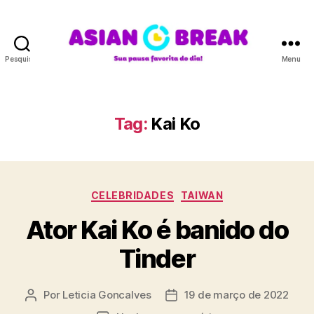
Pesquisar
Menu
A
S
I
A
Tag:
Kai Ko
N
B
R
E
C
A
CELEBRIDADES
TAIWAN
a
K
Ator Kai Ko é banido do
t
e
Tinder
g
o
r
Por
Leticia Goncalves
19 de março de 2022
A
D
i
u
a