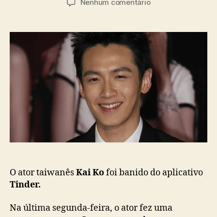
a
e
Nenhum comentário
t
t
s
m
o
a
A
r
d
t
d
e
o
o
p
r
p
u
K
o
b
a
s
l
i
t
i
K
c
o
a
é
ç
b
ã
a
o
n
i
O ator taiwanês
Kai Ko
foi banido do aplicativo
d
o
Tinder.
d
o
Na última segunda-feira, o ator fez uma
T