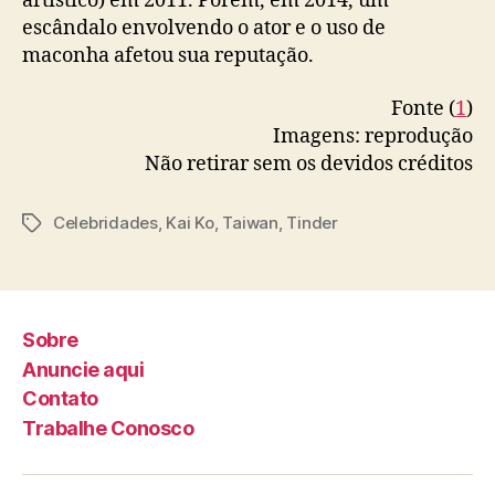
artístico) em 2011. Porém, em 2014, um
escândalo envolvendo o ator e o uso de
maconha afetou sua reputação.
Fonte (
1
)
Imagens: reprodução
Não retirar sem os devidos créditos
Celebridades
,
Kai Ko
,
Taiwan
,
Tinder
T
a
g
s
Sobre
Anuncie aqui
Contato
Trabalhe Conosco