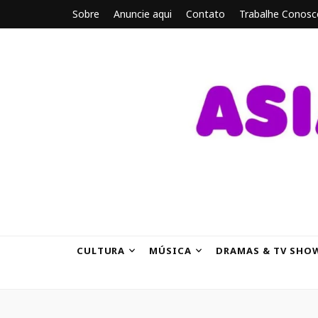
Sobre
Anuncie aqui
Contato
Trabalhe Conosc
ASIANBRE
Tudo sobre o entretenimento asiático.
CULTURA
MÚSICA
DRAMAS & TV SHO