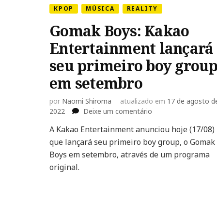
KPOP
MÚSICA
REALITY
Gomak Boys: Kakao
Entertainment lançará
seu primeiro boy grou
em setembro
por
Naomi Shiroma
atualizado em
17 de agosto d
em
2022
Deixe um comentário
Gomak
A Kakao Entertainment anunciou hoje (17/08)
Boys:
que lançará seu primeiro boy group, o Gomak
Kakao
Entertainment
Boys em setembro, através de um programa
lançará
original.
seu
primeiro
boy
group
em