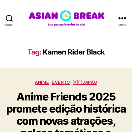
Pesquisar
Menu
A
S
I
A
Tag:
Kamen Rider Black
N
B
R
E
C
A
ANIME
EVENTO
🇯🇵 JAPÃO
a
K
Anime Friends 2025
t
e
promete edição histórica
g
o
com novas atrações,
r
i