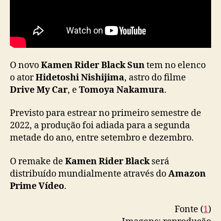
n
u
n
c
i
a
O novo
Kamen Rider Black Sun
tem no elenco
s
o ator
Hidetoshi Nishijima
, astro do filme
t
Drive My Car
, e
Tomoya Nakamura
.
r
e
Previsto para estrear no primeiro semestre de
a
2022, a produção foi adiada para a segunda
m
metade do ano, entre setembro e dezembro.
i
n
O remake de
Kamen Rider Black
será
g
v
distribuído mundialmente através do
Amazon
i
Prime Vídeo
.
a
A
Fonte (
1
)
m