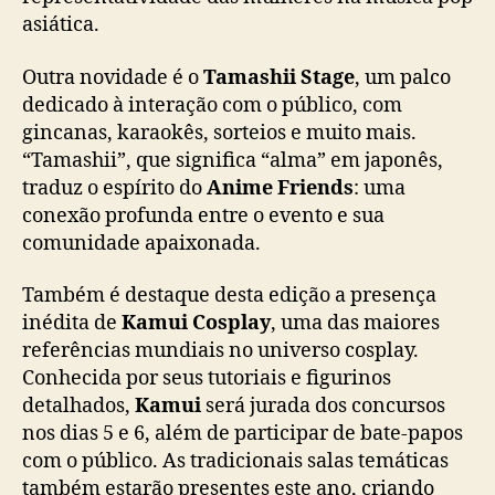
r
asiática.
a
n
Outra novidade é o
Tamashii Stage
, um palco
d
e
dedicado à interação com o público, com
s
gincanas, karaokês, sorteios e muito mais.
n
“Tamashii”, que significa “alma” em japonês,
o
traduz o espírito do
Anime Friends
: uma
m
conexão profunda entre o evento e sua
e
comunidade apaixonada.
s
d
Também é destaque desta edição a presença
a
c
inédita de
Kamui Cosplay
, uma das maiores
u
referências mundiais no universo cosplay.
l
Conhecida por seus tutoriais e figurinos
t
detalhados,
Kamui
será jurada dos concursos
u
nos dias 5 e 6, além de participar de bate-papos
r
com o público. As tradicionais salas temáticas
a
também estarão presentes este ano, criando
p