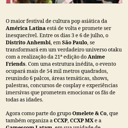
s
o
2
0
2
O maior festival de cultura pop asiática da
5
América Latina
está de volta e promete ser
p
inesquecível. Entre os dias 3 e 6 de julho, o
r
Distrito Anhembi
, em
São Paulo
, se
o
transformará em um verdadeiro universo otaku
m
com a realização da 21ª edição do
Anime
e
Friends
. Com uma estrutura inédita, o evento
t
ocupará mais de 54 mil metros quadrados,
e
e
reunindo 6 palcos, áreas temáticas, shows,
d
palestras, concursos de cosplay e experiências
i
imersivas que prometem emocionar os fãs de
ç
todas as idades.
ã
o
Agora como parte do grupo
Omelete & Co
, que
h
também organiza a
CCXP
,
CCXP MX
e a
i
Gamescom Latam
, em sua unidade de
s