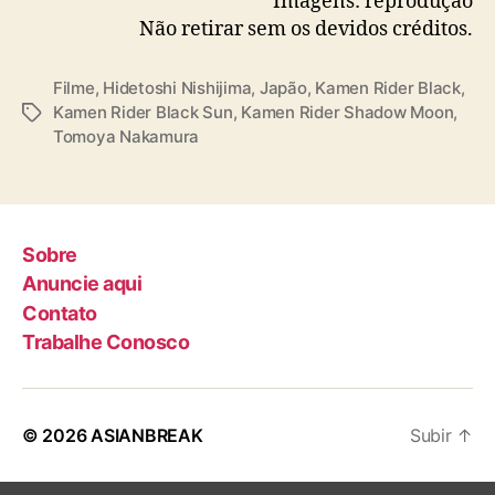
Imagens: reprodução
a
Não retirar sem os devidos créditos.
z
o
n
Filme
,
Hidetoshi Nishijima
,
Japão
,
Kamen Rider Black
,
P
Kamen Rider Black Sun
,
Kamen Rider Shadow Moon
,
T
r
Tomoya Nakamura
a
i
g
m
s
e
V
Sobre
í
d
Anuncie aqui
e
Contato
o
Trabalhe Conosco
© 2026
ASIANBREAK
Subir
↑