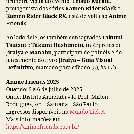
primeira visita ao evento,
Tetsuo Kurata
,
protagonista das séries
Kamen Rider Black
e
Kamen Rider Black RX
, está de volta ao
Anime
Friends
.
Ao lado dele, os também consagrados
Takumi
Tsutsui
e
Takumi Hashimoto
, intérpretes de
Jiraiya
e
Manabu
, participam de painéis e do
lançamento do livro
Jiraiya – Guia Visual
Definitivo
, marcado para sábado (5), às 17h.
Anime Friends 2025
Quando: 3 a 6 de julho de 2025
Onde: Distrito Anhembi – R. Prof. Milton
Rodrigues, s/n – Santana – São Paulo
Ingressos disponíveis na
Mundo Ticket
Mais informações em
https://animefriends.com.br/