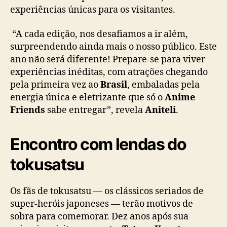
experiências únicas para os visitantes.
o
p
a
“A cada edição, nos desafiamos a ir além,
s
surpreendendo ainda mais o nosso público. Este
i
ano não será diferente! Prepare-se para viver
á
experiências inéditas, com atrações chegando
t
pela primeira vez ao
Brasil
, embaladas pela
i
energia única e eletrizante que só o
Anime
c
Friends
sabe entregar”, revela
Aniteli
.
a
Encontro com lendas do
tokusatsu
Os fãs de tokusatsu — os clássicos seriados de
super-heróis japoneses — terão motivos de
sobra para comemorar. Dez anos após sua