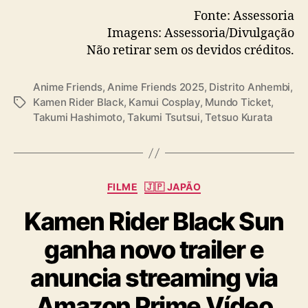
Fonte: Assessoria
Imagens: Assessoria/Divulgação
Não retirar sem os devidos créditos.
Anime Friends
,
Anime Friends 2025
,
Distrito Anhembi
,
Kamen Rider Black
,
Kamui Cosplay
,
Mundo Ticket
,
T
Takumi Hashimoto
,
Takumi Tsutsui
,
Tetsuo Kurata
a
g
s
C
FILME
🇯🇵 JAPÃO
a
Kamen Rider Black Sun
t
e
ganha novo trailer e
g
o
anuncia streaming via
r
i
Amazon Prime Vídeo
a