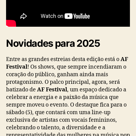
e
s
,
p
a
l
Novidades para 2025
c
o
s
Entre as grandes estreias desta edição está o
AF
t
Festival
! Os shows, que sempre incendiaram o
e
coração do público, ganham ainda mais
m
protagonismo. O palco principal, agora, será
á
batizado de
AF Festival
, um espaço dedicado a
t
celebrar a energia e a paixão da música que
i
c
sempre moveu o evento. O destaque fica para o
o
sábado (5), que contará com uma line-up
s
exclusiva de artistas com vocais femininos,
e
celebrando o talento, a diversidade e a
g
representatividade das mulheres na música pop