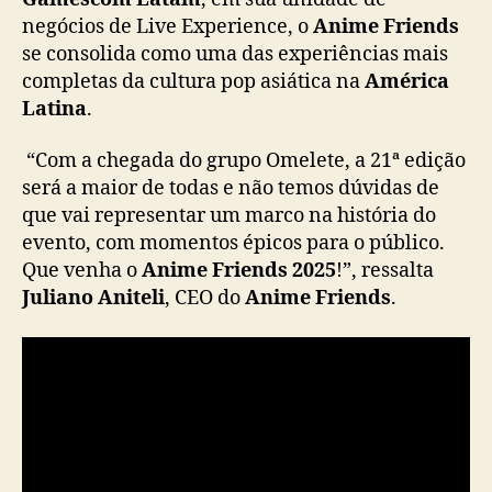
t
negócios de Live Experience, o
Anime Friends
ó
se consolida como uma das experiências mais
r
completas da cultura pop asiática na
América
i
Latina
.
c
a
“Com a chegada do grupo Omelete, a 21ª edição
c
será a maior de todas e não temos dúvidas de
o
que vai representar um marco na história do
m
n
evento, com momentos épicos para o público.
o
Que venha o
Anime Friends 2025
!”, ressalta
v
Juliano Aniteli
, CEO do
Anime Friends
.
a
s
a
t
r
a
ç
õ