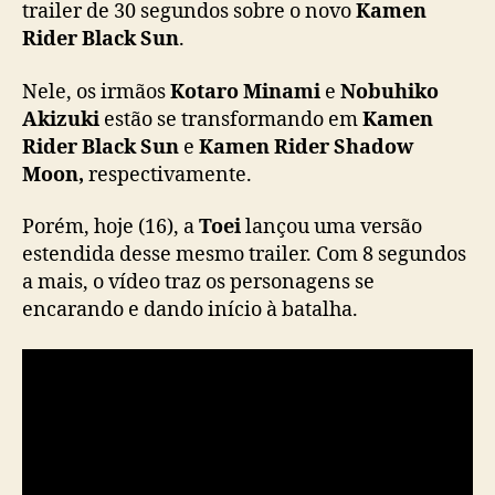
S
trailer de 30 segundos sobre o novo
Kamen
u
Rider Black Sun
.
n
g
Nele, os irmãos
Kotaro Minami
e
Nobuhiko
a
Akizuki
estão se transformando em
Kamen
n
Rider Black Sun
e
Kamen Rider Shadow
h
Moon,
respectivamente.
a
n
o
Porém, hoje (16), a
Toei
lançou uma versão
v
estendida desse mesmo trailer. Com 8 segundos
o
a mais, o vídeo traz os personagens se
t
encarando e dando início à batalha.
r
a
i
l
e
r
e
a