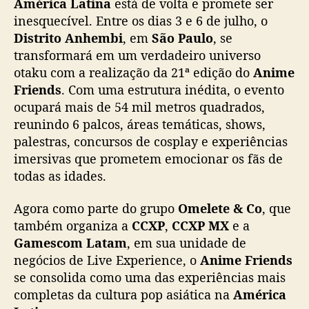
América Latina
está de volta e promete ser
p
inesquecível. Entre os dias 3 e 6 de julho, o
r
Distrito Anhembi
, em
São Paulo
, se
o
m
transformará em um verdadeiro universo
e
otaku com a realização da 21ª edição do
Anime
t
Friends
. Com uma estrutura inédita, o evento
e
ocupará mais de 54 mil metros quadrados,
e
reunindo 6 palcos, áreas temáticas, shows,
d
palestras, concursos de cosplay e experiências
i
imersivas que prometem emocionar os fãs de
ç
ã
todas as idades.
o
h
Agora como parte do grupo
Omelete & Co
, que
i
também organiza a
CCXP
,
CCXP MX
e a
s
Gamescom Latam
, em sua unidade de
t
negócios de Live Experience, o
Anime Friends
ó
se consolida como uma das experiências mais
r
completas da cultura pop asiática na
América
i