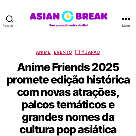
Pesquisar
Menu
A
S
I
A
C
ANIME
EVENTO
🇯🇵 JAPÃO
N
a
Anime Friends 2025
B
t
R
e
promete edição histórica
E
g
A
o
com novas atrações,
K
r
i
palcos temáticos e
a
s
grandes nomes da
cultura pop asiática