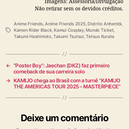
Imagens: Assessoria/Divulgação
Não retirar sem os devidos créditos.
Anime Friends
,
Anime Friends 2025
,
Distrito Anhembi
,
Kamen Rider Black
,
Kamui Cosplay
,
Mundo Ticket
,
T
Takumi Hashimoto
,
Takumi Tsutsui
,
Tetsuo Kurata
a
g
s
←
“Poster Boy”: Jaechan (DKZ) faz primeiro
comeback de sua carreira solo
→
KAMIJO chega ao Brasil com a turnê “KAMIJO
THE AMERICAS TOUR 2025 – MASTERPIECE”
Deixe um comentário