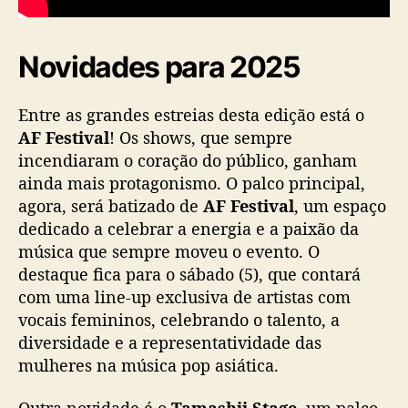
l
c
o
Novidades para 2025
s
t
Entre as grandes estreias desta edição está o
e
m
AF Festival
! Os shows, que sempre
á
incendiaram o coração do público, ganham
t
ainda mais protagonismo. O palco principal,
i
agora, será batizado de
AF Festival
, um espaço
c
dedicado a celebrar a energia e a paixão da
o
música que sempre moveu o evento. O
s
destaque fica para o sábado (5), que contará
e
g
com uma line-up exclusiva de artistas com
r
vocais femininos, celebrando o talento, a
a
diversidade e a representatividade das
n
mulheres na música pop asiática.
d
e