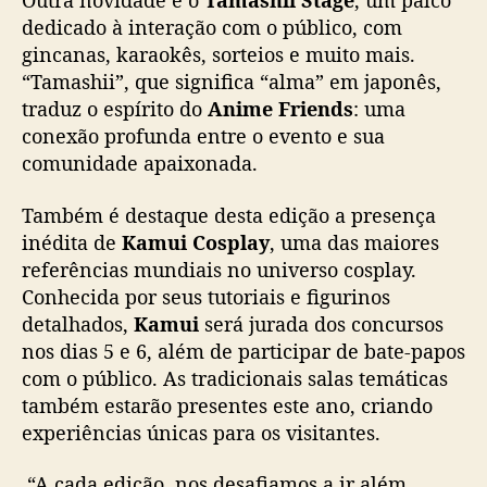
Outra novidade é o
Tamashii Stage
, um palco
s
dedicado à interação com o público, com
n
gincanas, karaokês, sorteios e muito mais.
o
“Tamashii”, que significa “alma” em japonês,
m
e
traduz o espírito do
Anime Friends
: uma
s
conexão profunda entre o evento e sua
d
comunidade apaixonada.
a
c
Também é destaque desta edição a presença
u
inédita de
Kamui Cosplay
, uma das maiores
l
referências mundiais no universo cosplay.
t
Conhecida por seus tutoriais e figurinos
u
r
detalhados,
Kamui
será jurada dos concursos
a
nos dias 5 e 6, além de participar de bate-papos
p
com o público. As tradicionais salas temáticas
o
também estarão presentes este ano, criando
p
experiências únicas para os visitantes.
a
s
“A cada edição, nos desafiamos a ir além,
i