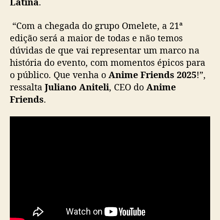
c
Latina
.
a
c
“Com a chegada do grupo Omelete, a 21ª
o
edição será a maior de todas e não temos
m
dúvidas de que vai representar um marco na
n
história do evento, com momentos épicos para
o
o público. Que venha o
Anime Friends 2025
!”,
v
ressalta
Juliano Aniteli
, CEO do
Anime
a
s
Friends
.
a
t
r
a
ç
õ
e
s
,
p
a