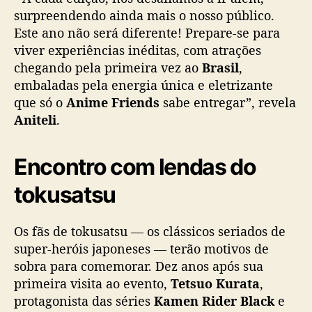
surpreendendo ainda mais o nosso público.
á
t
Este ano não será diferente! Prepare-se para
i
viver experiências inéditas, com atrações
c
chegando pela primeira vez ao
Brasil
,
a
embaladas pela energia única e eletrizante
que só o
Anime Friends
sabe entregar”, revela
Aniteli
.
Encontro com lendas do
tokusatsu
Os fãs de tokusatsu — os clássicos seriados de
super-heróis japoneses — terão motivos de
sobra para comemorar. Dez anos após sua
primeira visita ao evento,
Tetsuo Kurata
,
protagonista das séries
Kamen Rider Black
e