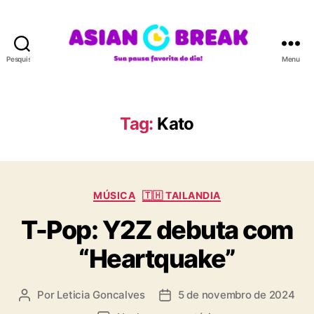
Pesquisar
Menu
A
S
I
A
Tag:
Kato
N
B
R
E
C
A
MÚSICA
🇹🇭 TAILANDIA
a
K
T-Pop: Y2Z debuta com
t
e
“Heartquake”
g
o
r
Por
Leticia Goncalves
5 de novembro de 2024
A
D
i
u
a