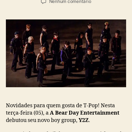
a
e
Nenhum comentário
t
t
s
m
o
a
T
r
d
-
d
e
P
o
p
o
p
u
p
o
b
:
s
l
Y
t
i
2
c
Z
a
d
ç
e
ã
b
o
u
t
a
Novidades para quem gosta de T-Pop! Nesta
c
terça-feira (05), a
A Bear Day Entertainment
o
debutou seu novo boy group,
Y2Z
.
m
“