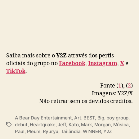
Saiba mais sobre o
Y2Z
através dos perfis
oficiais do grupo no
Facebook
,
Instagram
,
X
e
TikTok
.
Fonte (
1
), (
2
)
Imagens: Y2Z/X
Não retirar sem os devidos créditos.
A Bear Day Entertainment
,
Art
,
BEST
,
Big
,
boy group
,
debut
,
Heartquake
,
Jeff
,
Kato
,
Mark
,
Morgan
,
Música
,
T
Paul
,
Pleum
,
Ryuryu
,
Tailândia
,
WINNER
,
Y2Z
a
g