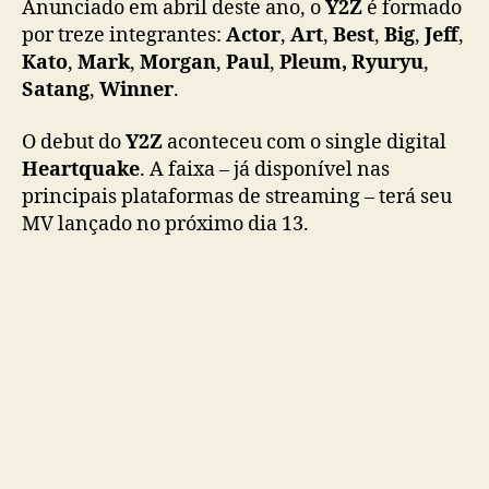
Anunciado em abril deste ano, o
Y2Z
é formado
H
por treze integrantes:
Actor
,
Art
,
Best
,
Big
,
Jeff
,
e
Kato
,
Mark
,
Morgan
,
Paul
,
Pleum, Ryuryu
,
a
Satang
,
Winner
.
r
t
q
O debut do
Y2Z
aconteceu com o single digital
u
Heartquake
. A faixa – já disponível nas
a
principais plataformas de streaming – terá seu
k
MV lançado no próximo dia 13.
e
”