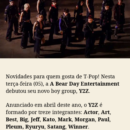
o
p
u
p
o
b
:
s
l
Y
t
i
2
c
Z
a
d
ç
e
ã
b
o
u
t
a
Novidades para quem gosta de T-Pop! Nesta
c
terça-feira (05), a
A Bear Day Entertainment
o
debutou seu novo boy group,
Y2Z
.
m
“
Anunciado em abril deste ano, o
Y2Z
é
H
e
formado por treze integrantes:
Actor
,
Art
,
a
Best
,
Big
,
Jeff
,
Kato
,
Mark
,
Morgan
,
Paul
,
r
Pleum, Ryuryu
,
Satang
,
Winner
.
t