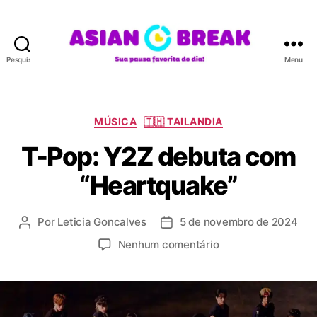
Pesquisar
Menu
A
S
I
A
C
MÚSICA
🇹🇭 TAILANDIA
N
a
T-Pop: Y2Z debuta com
B
t
R
e
“Heartquake”
E
g
A
o
K
r
Por
Leticia Goncalves
5 de novembro de 2024
A
D
i
u
a
a
e
Nenhum comentário
t
t
s
m
o
a
T
r
d
-
d
e
P
o
p