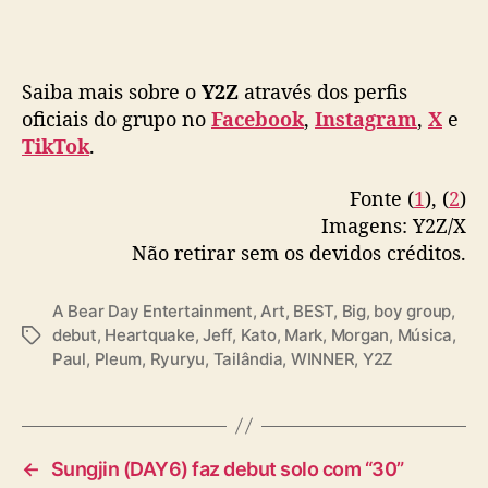
Saiba mais sobre o
Y2Z
através dos perfis
oficiais do grupo no
Facebook
,
Instagram
,
X
e
TikTok
.
Fonte (
1
), (
2
)
Imagens: Y2Z/X
Não retirar sem os devidos créditos.
A Bear Day Entertainment
,
Art
,
BEST
,
Big
,
boy group
,
debut
,
Heartquake
,
Jeff
,
Kato
,
Mark
,
Morgan
,
Música
,
T
Paul
,
Pleum
,
Ryuryu
,
Tailândia
,
WINNER
,
Y2Z
a
g
s
←
Sungjin (DAY6) faz debut solo com “30”