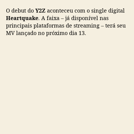
q
O debut do
Y2Z
aconteceu com o single digital
u
Heartquake
. A faixa – já disponível nas
a
principais plataformas de streaming – terá seu
k
MV lançado no próximo dia 13.
e
”