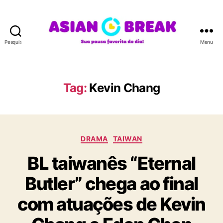
Pesquisar
Menu
A
S
I
A
Tag:
Kevin Chang
N
B
R
E
C
A
DRAMA
TAIWAN
a
K
BL taiwanês “Eternal
t
e
Butler” chega ao final
g
o
com atuações de Kevin
r
i