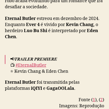
robô acaba evoluindo para um romance que irá
a
Final EP out now!▶️
https://t.co/71BSdYU1V2
l
desafiar a sociedade.
c
🌎Available in Americas, Europe, Middle
o
Eternal Butler
estreou em dezembro de 2024.
East, 🇦🇺🇳🇿🇮🇳, Southeast Asia
#全面管控
m
Enquanto
Ever 4
é vivido por
Kevin Chang
, o
pic.twitter.com/cKWPhJ3f6C
a
herdeiro
Luo Bu Shi
é interpretado por
Eden
t
Chen
.
— GagaOOLala (@gagaoolala)
March 7, 2025
u
a
ç
õ
📢𝑻𝑹𝑨𝑰𝑳𝑬𝑹 𝑷𝑹𝑬𝑴𝑰𝑬𝑹𝑬
e
📺
#EternalButler
s
d
⭐ Kevin Chang & Eden Chen
e
K
Eternal Butler
foi transmitida pelas
Trailer 2 is here!
e
plataformas
iQIYI
e
GagaOOLala
.
v
🗓️International premiere: December 20, 2024
i
Fonte (
1
), (
2
)
⏰EP1 8:30PM EP1; EP2 9:00PM;
n
Imagens: Reprodução
EP3 onwards 8:30PM GMT+8
C