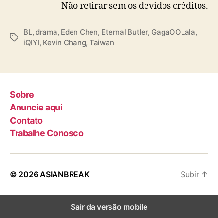
Não retirar sem os devidos créditos.
h
a
🌎Available in Americas, Europe, Middle
n
BL
,
drama
,
Eden Chen
,
Eternal Butler
,
GagaOOLala
,
East, 🇦🇺🇳🇿🇮🇳, SEA
#全面管控
T
g
iQIYI
,
Kevin Chang
,
Taiwan
pic.twitter.com/4rARDVeN7W
a
e
g
E
— GagaOOLala (@gagaoolala)
December 19,
s
d
2024
e
Sobre
n
C
Anuncie aqui
h
Contato
e
Trabalhe Conosco
n
© 2026
ASIANBREAK
Subir
↑
Sair da versão mobile