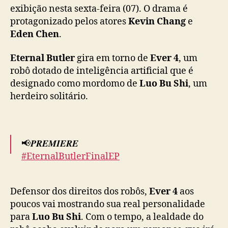
n
exibição nesta sexta-feira (07). O drama é
a
protagonizado pelos atores
Kevin Chang
e
l
Eden Chen
.
B
u
Eternal Butler
gira em torno de
Ever 4
, um
t
robô dotado de inteligência artificial que é
l
designado como mordomo de
Luo Bu Shi
, um
e
herdeiro solitário.
r
”
c
h
e
📢𝑷𝑹𝑬𝑴𝑰𝑬𝑹𝑬
g
#EternalButlerFinalEP
a
a
Ever4 and Bushi Lo are really
o
Defensor dos direitos dos robôs,
Ever 4
aos
#relationshipgoals
with everything they just
f
poucos vai mostrando sua real personalidade
overcome!
i
para
Luo Bu Shi
. Com o tempo, a lealdade do
n