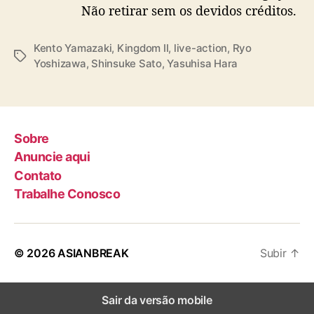
Não retirar sem os devidos créditos.
Kento Yamazaki
,
Kingdom II
,
live-action
,
Ryo
T
Yoshizawa
,
Shinsuke Sato
,
Yasuhisa Hara
a
g
s
Sobre
Anuncie aqui
Contato
Trabalhe Conosco
© 2026
ASIANBREAK
Subir
↑
Sair da versão mobile