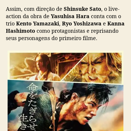
I
Assim, com direção de
Shinsuke Sato
, o live-
I
action da obra de
Yasuhisa Hara
conta com o
’
trio
Kento Yamazaki
,
Ryo Yoshizawa
e
Kanna
d
Hashimoto
como protagonistas e reprisando
i
seus personagens do primeiro filme.
v
u
l
g
a
n
o
v
o
p
ô
s
t
e
r