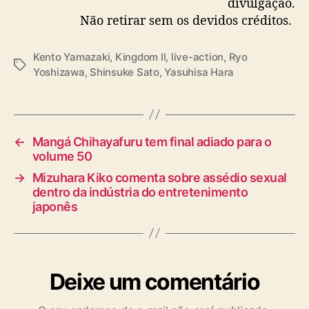
divulgação.
Não retirar sem os devidos créditos.
Kento Yamazaki
,
Kingdom II
,
live-action
,
Ryo
T
Yoshizawa
,
Shinsuke Sato
,
Yasuhisa Hara
a
g
s
←
Mangá Chihayafuru tem final adiado para o
volume 50
→
Mizuhara Kiko comenta sobre assédio sexual
dentro da indústria do entretenimento
japonês
Deixe um comentário