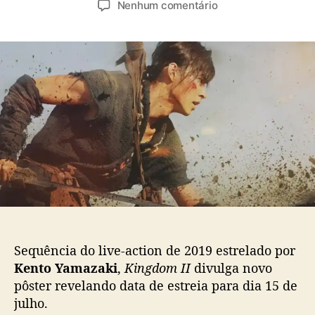
e
Nenhum comentário
t
t
m
o
a
L
r
d
i
d
e
v
o
p
e
p
u
-
o
b
a
s
l
c
t
i
t
c
i
a
o
ç
n
ã
‘
o
K
i
Sequência do live-action de 2019 estrelado por
n
Kento Yamazaki
,
Kingdom II
divulga novo
g
d
pôster revelando data de estreia para dia 15 de
o
julho.
m