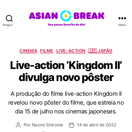
Pesquisar
Menu
A
S
I
A
C
CINEMA
FILME
LIVE-ACTION
🇯🇵 JAPÃO
N
a
Live-action ‘Kingdom II’
B
t
R
e
divulga novo pôster
E
g
A
o
K
r
A produção do filme live-action Kingdom II
i
a
revelou novo pôster do filme, que estreia no
s
dia 15 de julho nos cinemas japoneses.
Por
Naomi Shiroma
14 de abril de 2022
A
D
u
a