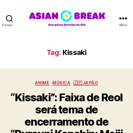
Pesquisar
Menu
A
S
I
A
Tag:
Kissaki
N
B
R
E
C
A
ANIME
MÚSICA
🇯🇵 JAPÃO
a
K
“Kissaki”: Faixa de Reol
t
e
será tema de
g
o
encerramento de
r
i